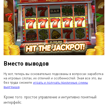
Вместо выводов
Ну вот, теперь вы основательно подкованы в вопросах заработка
на игровых слотах, их отличий и особенностей. Зная все это, вы
без труда сможете
играть и получать приличные суммы
выигрыша
.
Кроме того: простое управление и интуитивно понятный
интерфейс.