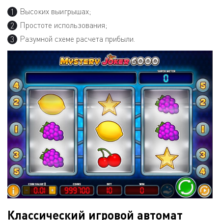
Высоких выигрышах;
Простоте использования;
Разумной схеме расчета прибыли.
Классический игровой автомат