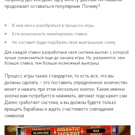
продолжает оставаться популярным. Почему?
В нем легко разобраться в процессе игры;
Есть возможность лимитировать ставки;
Не составит труда подобрать свою выигрышную схему.
Для каждой ставки разработана своя система выплат, с которой
лучше ознакомиться еще до начала игры. Но, разумеется, чем
больше ставка, тем больше возможный выигрыш.
Процесс игры также стандартен, то есть все, что вы
должны сделать – это поставить определенное количество
монет и нажать при этом несколько кнопок. Какие именно
кнопки вам потребуется нажимать, автомат подскажет сам.
Далее сработает система, а вы должны будете только
вращать барабаны и ждать счастливого совпадения
символов.