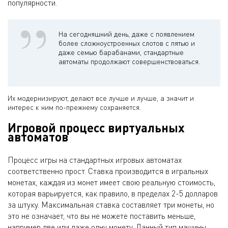
популярности.
На сегодняшний день, даже с появлением
более сложноустроенных слотов с пятью и
даже семью барабанами, стандартные
автоматы продолжают совершенствоваться.
Их модернизируют, делают все лучше и лучше, а значит и
интерес к ним по-прежнему сохраняется.
Игровой процесс виртуальных
автоматов
Процесс игры на стандартных игровых автоматах
соответственно прост. Ставка производится в игральных
монетах, каждая из монет имеет свою реальную стоимость,
которая варьируется, как правило, в пределах 2-5 долларов
за штуку. Максимальная ставка составляет три монеты, но
это не означает, что вы не можете поставить меньше,
например две или даже одну монету. Данный тип машины