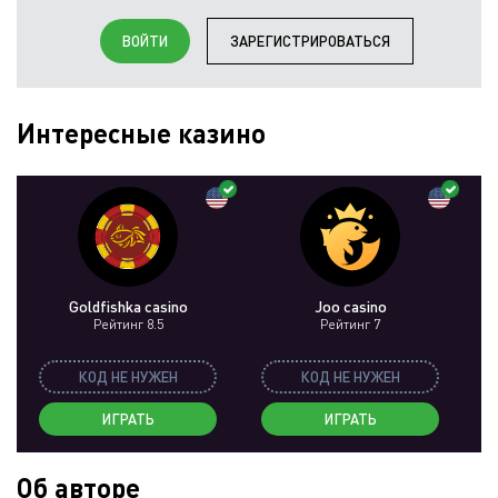
ВОЙТИ
ЗАРЕГИСТРИРОВАТЬСЯ
Интересные казино
Goldfishka casino
Joo casino
Рейтинг 8.5
Рейтинг 7
КОД НЕ НУЖЕН
КОД НЕ НУЖЕН
ИГРАТЬ
ИГРАТЬ
Об авторе