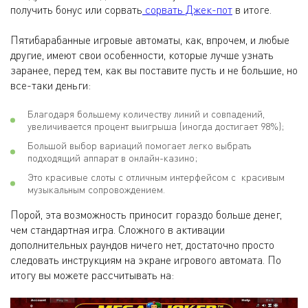
получить бонус или сорвать
сорвать Джек-пот
в итоге.
Пятибарабанные игровые автоматы, как, впрочем, и любые
другие, имеют свои особенности, которые лучше узнать
заранее, перед тем, как вы поставите пусть и не большие, но
все-таки деньги:
Благодаря большему количеству линий и совпадений,
увеличивается процент выигрыша (иногда достигает 98%);
Большой выбор вариаций помогает легко выбрать
подходящий аппарат в онлайн-казино;
Это красивые слоты с отличным интерфейсом с красивым
музыкальным сопровождением.
Порой, эта возможность приносит гораздо больше денег,
чем стандартная игра. Сложного в активации
дополнительных раундов ничего нет, достаточно просто
следовать инструкциям на экране игрового автомата. По
итогу вы можете рассчитывать на: