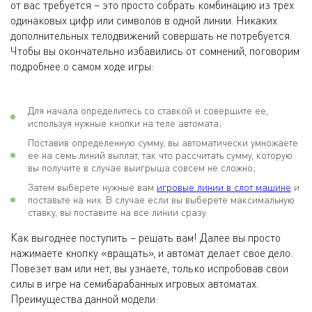
от вас требуется – это просто собрать комбинацию из трех
одинаковых цифр или символов в одной линии. Никаких
дополнительных телодвижений совершать не потребуется.
Чтобы вы окончательно избавились от сомнений, поговорим
подробнее о самом ходе игры:
Для начала определитесь со ставкой и совершите ее,
используя нужные кнопки на теле автомата;
Поставив определенную сумму, вы автоматически умножаете
ее на семь линий выплат, так что рассчитать сумму, которую
вы получите в случае выигрыша совсем не сложно;
Затем выберете нужные вам
игровые линии в слот машине
и
поставьте на них. В случае если вы выберете максимальную
ставку, вы поставите на все линии сразу.
Как выгоднее поступить – решать вам! Далее вы просто
нажимаете кнопку «вращать», и автомат делает свое дело.
Повезет вам или нет, вы узнаете, только испробовав свои
силы в игре на семибарабанных игровых автоматах.
Преимущества данной модели: