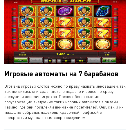
Игровые автоматы на 7 барабанов
Этот вид игровых слотов можно по праву назвать инновацией, так
как появились они сравнительно недавно и вовсе не сразу
заслужили доверие игроков. Поспособствовало их
популяризации внедрение таких игровых автоматов в онлайн
казино, где они привлекли внимание посетителей. Они, как и их
младшие собратья, наделены красочной графикой и
прекрасным музыкальным сопровождением.