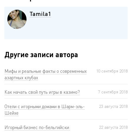
Tamila1
Другие записи автора
Мифы и реальные факты о современных
10 сентября 2018
азартных клубах
Как начать свой путь игры в казино?
7 сентября 2018
Отели с игорными домами в Шарм-эль-
23 августа 2018
Шейхе
Игорный бизнес по-бельгийски:
22 августа 2018