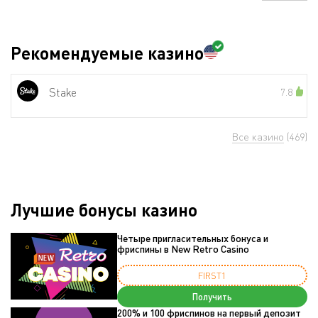
Рекомендуемые казино
Stake
7.8
Все казино
(469)
Лучшие бонусы казино
Четыре пригласительных бонуса и
фриспины в New Retro Casino
FIRST1
Получить
200% и 100 фриспинов на первый депозит