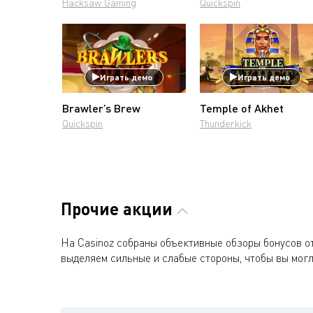
Hacksaw Gaming
Quickspin
Играть демо
Играть демо
Brawler’s Brew
Temple of Akhet
Quickspin
Thunderkick
Прочие акции
На Casinoz собраны объективные обзоры бонусов о
выделяем сильные и слабые стороны, чтобы вы могл