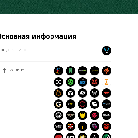
Основная информация
онус казино
офт казино