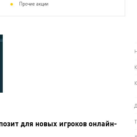
Прочие акции
Н
К
К
Д
Т
позит для новых игроков онлайн-