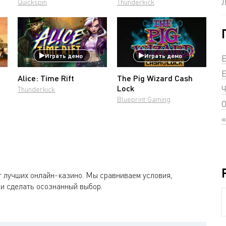
Л
Quickspin
Thunderkick
Играть демо
Играть демо
Б
Б
Alice: Time Rift
The Pig Wizard Cash
Lock
Ч
Thunderkick
Blueprint Gaming
О
«
т лучших онлайн-казино. Мы сравниваем условия,
и сделать осознанный выбор.