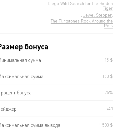
Diego Wild Search for the Hidden
Tiger
,
Jewel Stepper
,
The Flintstones Rock Around the
Pots
Размер бонуса
инимальная сумма
15 $
аксимальная сумма
150 $
роцент бонуса
75%
ейджер
x40
аксимальная сумма вывода
1 500 $