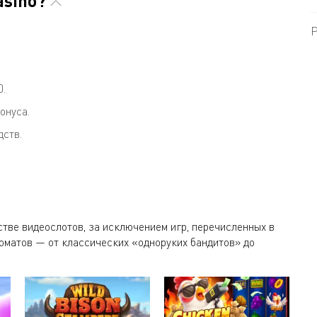
asino?
Р
0.
онуса.
дств.
тве видеослотов, за исключением игр, перечисленных в
оматов — от классических «одноруких бандитов» до