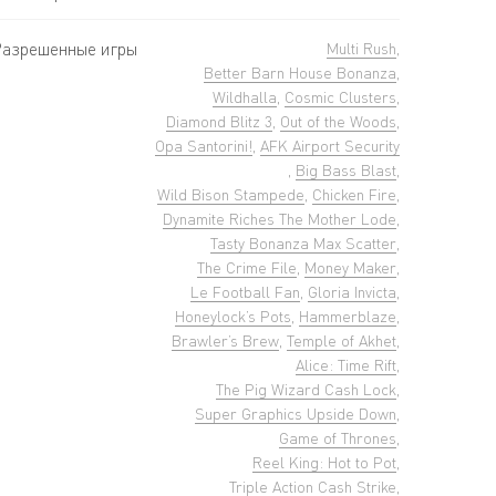
азрешенные игры
Multi Rush
,
Better Barn House Bonanza
,
Wildhalla
,
Cosmic Clusters
,
Diamond Blitz 3
,
Out of the Woods
,
Opa Santorini!
,
AFK Airport Security
,
Big Bass Blast
,
Wild Bison Stampede
,
Chicken Fire
,
Dynamite Riches The Mother Lode
,
Tasty Bonanza Max Scatter
,
The Crime File
,
Money Maker
,
Le Football Fan
,
Gloria Invicta
,
Honeylock’s Pots
,
Hammerblaze
,
Brawler’s Brew
,
Temple of Akhet
,
Alice: Time Rift
,
The Pig Wizard Cash Lock
,
Super Graphics Upside Down
,
Game of Thrones
,
Reel King: Hot to Pot
,
Triple Action Cash Strike
,