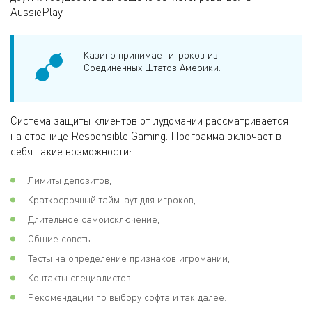
AussiePlay.
Казино принимает игроков из
Соединённых Штатов Америки.
Система защиты клиентов от лудомании рассматривается
на странице Responsible Gaming. Программа включает в
себя такие возможности:
Лимиты депозитов,
Краткосрочный тайм-аут для игроков,
Длительное самоисключение,
Общие советы,
Тесты на определение признаков игромании,
Контакты специалистов,
Рекомендации по выбору софта и так далее.