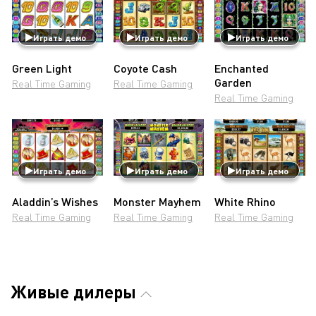
Играть демо
Играть демо
Играть демо
Green Light
Coyote Cash
Enchanted
Garden
Real Time Gaming
Real Time Gaming
Real Time Gaming
Играть демо
Играть демо
Играть демо
Aladdin’s Wishes
Monster Mayhem
White Rhino
Real Time Gaming
Real Time Gaming
Real Time Gaming
Живые дилеры