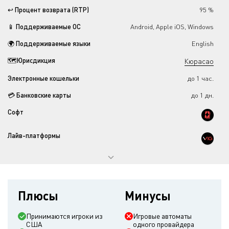
↩️ Процент возврата (RTP)
95 %
📱 Поддерживаемые ОС
Android, Apple iOS, Windows
🌍 Поддерживаемые языки
English
🗺️Юрисдикция
Кюрасао
Электронные кошельки
до 1 час.
💳 Банковские карты
до 1 дн.
Софт
Лайв-платформы
Запрещено в странах
Афганистан,
Азербайджан,
Беларусь,
Коста-Рика,
Эстония,
Венгрия,
Израиль,
Индия,
Ирак,
Иран,
Литва,
Латвия,
Македония,
Малайзия,
Нидерланды,
Пакистан,
Польша,
Румыния,
Россия,
Плюсы
Минусы
Турция,
Украина
🗓️ Дата основания
2019
Принимаются игроки из
Игровые автоматы
США
одного провайдера