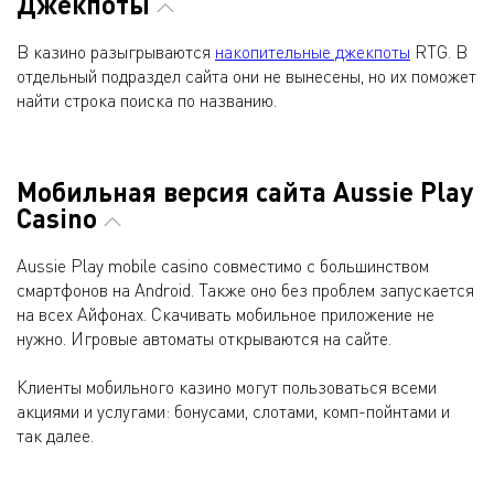
Джекпоты
В казино разыгрываются
накопительные джекпоты
RTG. В
отдельный подраздел сайта они не вынесены, но их поможет
найти строка поиска по названию.
Мобильная версия сайта Aussie Play
Casino
Aussie Play mobile casino совместимо с большинством
смартфонов на Android. Также оно без проблем запускается
на всех Айфонах. Скачивать мобильное приложение не
нужно. Игровые автоматы открываются на сайте.
Клиенты мобильного казино могут пользоваться всеми
акциями и услугами: бонусами, слотами, комп-пойнтами и
так далее.