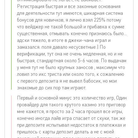
Регистрация быстрая и все законные основания
для деятельности тут имеются, шикарная система
бонусов для новичков, я лично взял 225% потому
что вейджер не такой большой и прибавка к сумме
существенная, отмывать конечно признаюсь было...
адски тяжело, в итоге в джеки-чана играл и
замазался. поля давало несусветные:) По
верификации, тут она не очень медленная, но и не
быстрая, стандартная около 5-6 часов. По выдачам
у меня тут не было крупных заносов , максимум что
ловил это икс триста или около того, к сожалению
с первого депозита я не вывел бабосик, но мои
знакомые до сих пор там играют.
Первый и основной минус это количество игр, Один
провайдер для такого крутого казино это приговор
мне кажется, я просто за 2 часа прошел все игры,
конечно иногда лайв игра спасает от скуки, так же
при депозите испытывал недостаток в платежках и
пришлось с карты депозит делать а не с моей