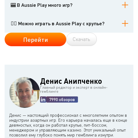
известного регулятора гемблинга.
🎰 В Aussie Play много игр?
Сайт предлагает все лучшие модели компании Real Time
Gaming.
🙋‍♀️ Можно играть в Aussie Play с крупье?
В лайв-казино представлены азартные игры с настоящими
Перейти
Скачать
дилерами.
Денис Анипченко
Главный редактор и эксперт в онлайн-
гемблинге
7990 обзоров
Денис — настоящий профессионал с многолетним опытом в
индустрии азартных игр. Его карьера началась еще в конце
девяностых, когда он работал крупье, пит-боссом,
менеджером и управляющим казино. Этот уникальный опыт
позволил ему глубоко понять мир гемблинга изнутри.