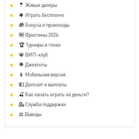
Блэкджек (все, кроме блэкджек-свитч и понтун)
20%
🤵 Живые дилеры
Видео-покер
20%
🍀 Играть бесплатно
🎁 Бонусы и промокоды
🆓 Фриспины 2026
🏆 Турниры и гонки
💎 ВИП-клуб
🌟 Джекпоты
📱 Мобильная версия
💵 Депозит и выплаты
🍒 Как начать играть на деньги?
💁 Служба поддержки
⚖ Выводы