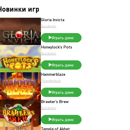
Новинки игр
Gloria Invicta
Quickspin
Играть демо
Honeylock’s Pots
Quickspin
Играть демо
Hammerblaze
Thunderkick
Играть демо
Brawler’s Brew
Quickspin
Играть демо
Temple of Akhet