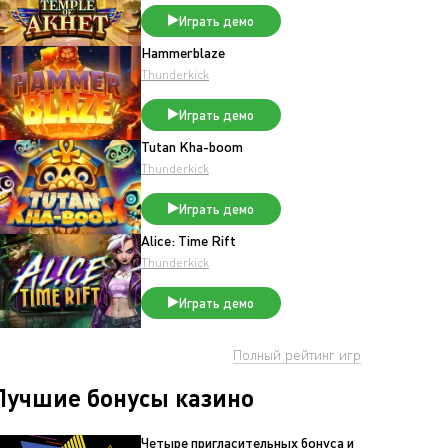
Играть демо
Hammerblaze
Thunderkick
Играть демо
Tutan Kha-boom
Thunderkick
Играть демо
Alice: Time Rift
Thunderkick
Играть демо
Полный рейтинг игр
Лучшие бонусы казино
Четыре пригласительных бонуса и