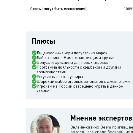
Слоты (могут быть исключения)
100
Плюсы
Лицензионные игры популярных марок
Лайв-казино «Бим» с настоящими крупье
Бонусы и фриспины для новых игроков
Программа лояльности с кэшбэком и другими
возможностями
Регулярные слот-турниры
Широкий выбор игровых автоматов с джекпотами
Игрокам из России разрешено играть в данном
казино
Мнение экспертов
Онлайн-казино Beem приглашает
радости, где среди бескрайних 