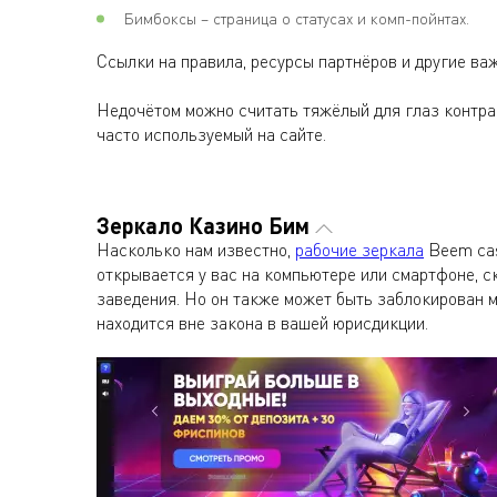
Бимбоксы – страница о статусах и комп-пойнтах.
Ссылки на правила, ресурсы партнёров и другие ва
Недочётом можно считать тяжёлый для глаз контра
часто используемый на сайте.
Зеркало Казино Бим
Насколько нам известно,
рабочие зеркала
Beem cas
открывается у вас на компьютере или смартфоне, с
заведения. Но он также может быть заблокирован 
находится вне закона в вашей юрисдикции.