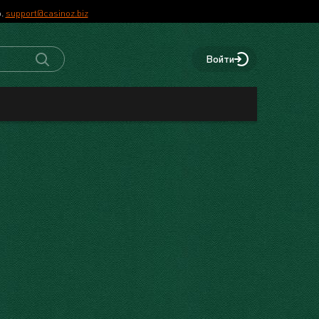
р.
support@casinoz.biz
Войти