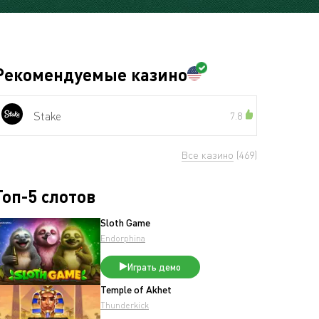
Рекомендуемые казино
Stake
7.8
Все казино
(469)
Топ-5 слотов
Sloth Game
Endorphina
Играть демо
Temple of Akhet
Thunderkick