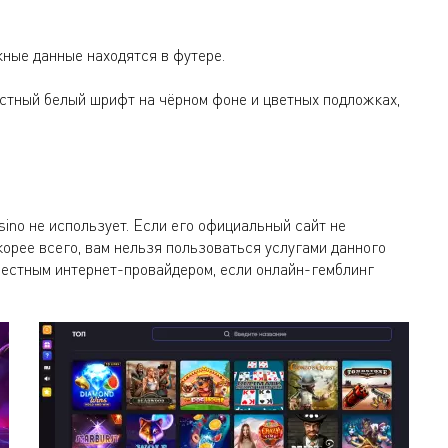
жные данные находятся в футере.
стный белый шрифт на чёрном фоне и цветных подложках,
ino не использует. Если его официальный сайт не
корее всего, вам нельзя пользоваться услугами данного
местным интернет-провайдером, если онлайн-гемблинг