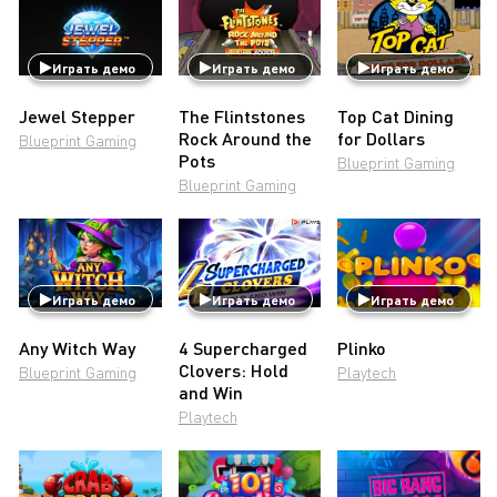
Играть демо
Играть демо
Играть демо
Jewel Stepper
The Flintstones
Top Cat Dining
Rock Around the
for Dollars
Blueprint Gaming
Pots
Blueprint Gaming
Blueprint Gaming
Играть демо
Играть демо
Играть демо
Any Witch Way
4 Supercharged
Plinko
Clovers: Hold
Blueprint Gaming
Playtech
and Win
Playtech