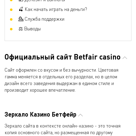
🍒 Как начать играть на деньги?
💁 Служба поддержки
⚖ Выводы
Официальный сайт Betfair casino
Сайт оформлен со вкусом и без вычурности. Цветовая
гамма меняется в отдельных его разделах, но в целом
дизайн всего заведения выдержан в едином стиле и
производит хорошее впечатление.
Зеркало Казино Бетфейр
Зеркало сайта в контексте онлайн-казино - это точная
копия основного сайта, но размещенная по другому