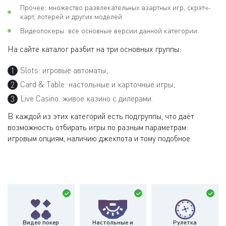
Прочее: множество развлекательных азартных игр, скрэтч-
карт, лотерей и других моделей.
Видеопокеры: все основные версии данной категории.
На сайте каталог разбит на три основных группы:
Slots: игровые автоматы;
Card & Table: настольные и карточные игры;
Live Casino: живое казино с дилерами.
В каждой из этих категорий есть подгруппы, что даёт
возможность отбирать игры по разным параметрам:
игровым опциям, наличию джекпота и тому подобное.
Видео покер
Настольные и
Рулетка