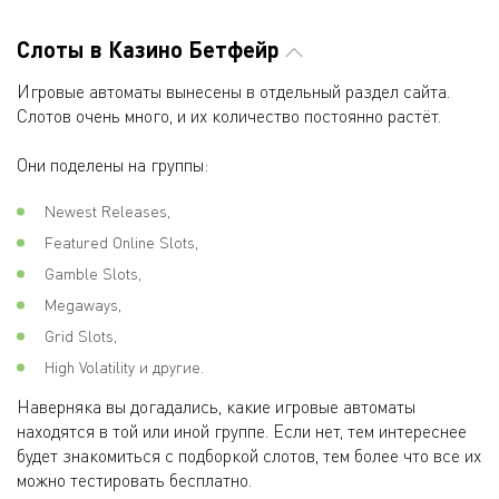
Слоты в Казино Бетфейр
Игровые автоматы вынесены в отдельный раздел сайта.
Слотов очень много, и их количество постоянно растёт.
Они поделены на группы:
Newest Releases,
Featured Online Slots,
Gamble Slots,
Megaways,
Grid Slots,
High Volatility и другие.
Наверняка вы догадались, какие игровые автоматы
находятся в той или иной группе. Если нет, тем интереснее
будет знакомиться с подборкой слотов, тем более что все их
можно тестировать бесплатно.