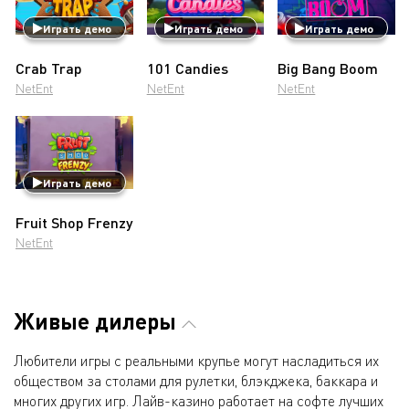
Играть демо
Играть демо
Играть демо
Crab Trap
101 Candies
Big Bang Boom
NetEnt
NetEnt
NetEnt
Играть демо
Fruit Shop Frenzy
NetEnt
Живые дилеры
Любители игры с реальными крупье могут насладиться их
обществом за столами для рулетки, блэкджека, баккара и
многих других игр. Лайв-казино работает на софте лучших