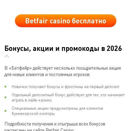
Betfair casino бесплатно
Бонусы, акции и промокоды в 2026
В «Бетфейр» действует несколько поощрительных акция
для новых клиентов и постоянных игроков.
Новички получают бонусы и фриспины на первый депозит.
Отдельный депозитный бонус действует для тех, кто начинает
играть в лайв-казино.
Специальные акции предусмотрены для клиентов
букмекерской конторы.
Подробности получения и отыгрыша всех бонусов
расписаны на сайте Betfair Casino.