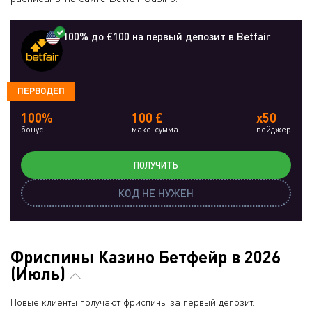
100% до £100 на первый депозит в Betfair
ПЕРВОДЕП
100%
100 £
x50
бонус
макс. сумма
вейджер
ПОЛУЧИТЬ
КОД НЕ НУЖЕН
Фриспины Казино Бетфейр в 2026
(Июль)
Новые клиенты получают фриспины за первый депозит.