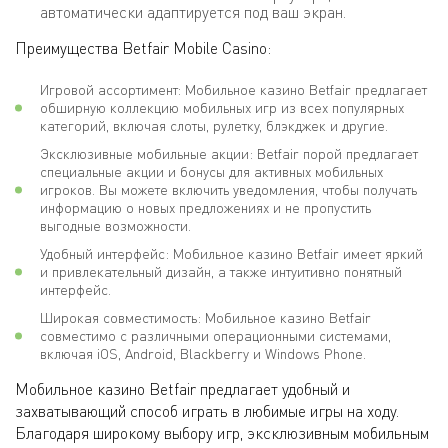
автоматически адаптируется под ваш экран.
Преимущества Betfair Mobile Casino:
Игровой ассортимент: Мобильное казино Betfair предлагает
обширную коллекцию мобильных игр из всех популярных
категорий, включая слоты, рулетку, блэкджек и другие.
Эксклюзивные мобильные акции: Betfair порой предлагает
специальные акции и бонусы для активных мобильных
игроков. Вы можете включить уведомления, чтобы получать
информацию о новых предложениях и не пропустить
выгодные возможности.
Удобный интерфейс: Мобильное казино Betfair имеет яркий
и привлекательный дизайн, а также интуитивно понятный
интерфейс.
Широкая совместимость: Мобильное казино Betfair
совместимо с различными операционными системами,
включая iOS, Android, Blackberry и Windows Phone.
Мобильное казино Betfair предлагает удобный и
захватывающий способ играть в любимые игры на ходу.
Благодаря широкому выбору игр, эксклюзивным мобильным