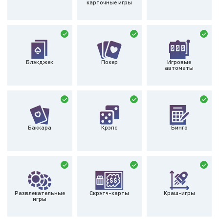
карточные игры
Блэкджек
Покер
Игровые
автоматы
Баккара
Крэпс
Бинго
Развлекательные
Скрэтч-карты
Краш-игры
игры