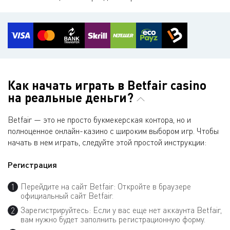
Как начать играть в Betfair casino
на реальные деньги?
Betfair — это не просто букмекерская контора, но и
полноценное онлайн-казино с широким выбором игр. Чтобы
начать в нем играть, следуйте этой простой инструкции:
Регистрация
Перейдите на сайт Betfair: Откройте в браузере
официальный сайт Betfair.
Зарегистрируйтесь: Если у вас еще нет аккаунта Betfair,
вам нужно будет заполнить регистрационную форму.