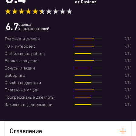
от Casinoz
💵 Поддерживаемые валюты
USD, EUR, GBP, AUD, DKK, SEK, HKD
💳 Методы депозита
6.7
оценка
3
пользователей
🏧 Методы вывода
Графика и дизайн
7/10
💰 Минимальная сумма депозита
10 $
ПО и интерфейс
7/10
Стабильность работы
6/10
Минимальная сумма вывода
20 $
Ввод/вывод денег
7/10
Минимальная ставка
0.01 $
Бонусы и акции
6/10
Верификация при выводе
Да
Выбор игр
6/10
Служба поддержки
6/10
🧘 Ответственная игра
Лимит депозита
Платежные опции
7/10
🙅 Разрешено самоисключение
Да
Прогрессивные джекпоты
6/10
🚫 Пожизненное самоисключение
Да
Законность деятельности
6/10
Контактные данные
Оглавление