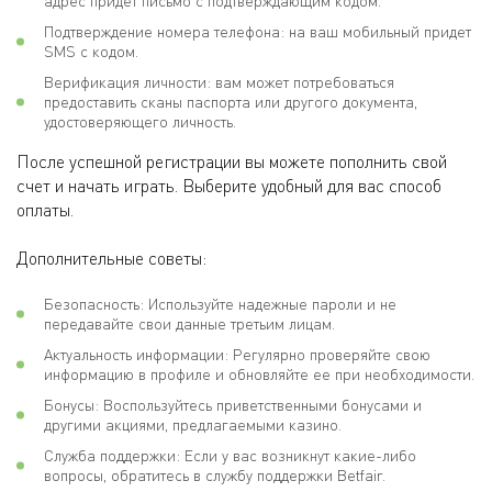
адрес придет письмо с подтверждающим кодом.
Подтверждение номера телефона: на ваш мобильный придет
SMS с кодом.
Верификация личности: вам может потребоваться
предоставить сканы паспорта или другого документа,
удостоверяющего личность.
После успешной регистрации вы можете пополнить свой
счет и начать играть. Выберите удобный для вас способ
оплаты.
Дополнительные советы:
Безопасность: Используйте надежные пароли и не
передавайте свои данные третьим лицам.
Актуальность информации: Регулярно проверяйте свою
информацию в профиле и обновляйте ее при необходимости.
Бонусы: Воспользуйтесь приветственными бонусами и
другими акциями, предлагаемыми казино.
Служба поддержки: Если у вас возникнут какие-либо
вопросы, обратитесь в службу поддержки Betfair.