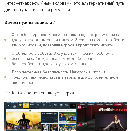
интернет-адресу. Иными словами, это альтернативный путь
для доступа к игровым ресурсам.
Зачем нужны зеркала?
Обход блокировок: Многие страны вводят ограничения на
доступ к азартным онлайн-играм. Зеркала помогают обойти
эти блокировки, позволяя игрокам продолжать играть.
Стабильность работы: В случае технических проблем с
основным сайтом, зеркало может обеспечить
бесперебойный доступ к услугам казино.
Дополнительная безопасность: Некоторые игроки
предпочитают использовать зеркала для дополнительной
анонимности.
BetfairCasino не использует зеркала.