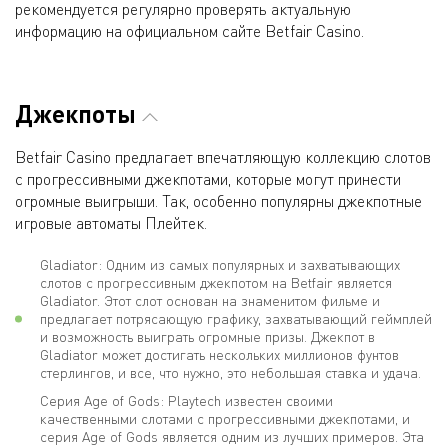
рекомендуется регулярно проверять актуальную
информацию на официальном сайте Betfair Casino.
Джекпоты
Betfair Casino предлагает впечатляющую коллекцию слотов
с прогрессивными джекпотами, которые могут принести
огромные выигрыши. Так, особенно популярны джекпотные
игровые автоматы Плейтек.
Gladiator: Одним из самых популярных и захватывающих
слотов с прогрессивным джекпотом на Betfair является
Gladiator. Этот слот основан на знаменитом фильме и
предлагает потрясающую графику, захватывающий геймплей
и возможность выиграть огромные призы. Джекпот в
Gladiator может достигать нескольких миллионов фунтов
стерлингов, и все, что нужно, это небольшая ставка и удача.
Серия Age of Gods: Playtech известен своими
качественными слотами с прогрессивными джекпотами, и
серия Age of Gods является одним из лучших примеров. Эта