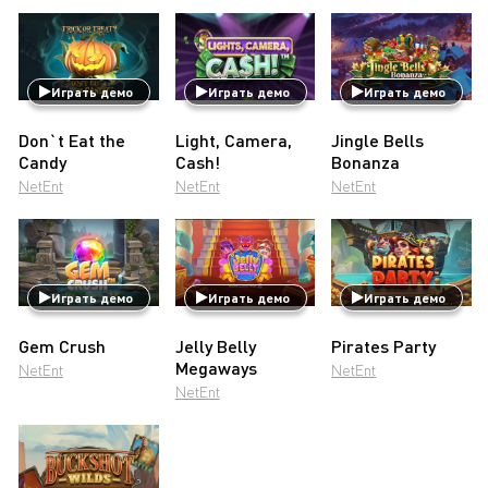
Играть демо
Играть демо
Играть демо
Don`t Eat the
Light, Camera,
Jingle Bells
Candy
Cash!
Bonanza
NetEnt
NetEnt
NetEnt
Играть демо
Играть демо
Играть демо
Gem Crush
Jelly Belly
Pirates Party
Megaways
NetEnt
NetEnt
NetEnt