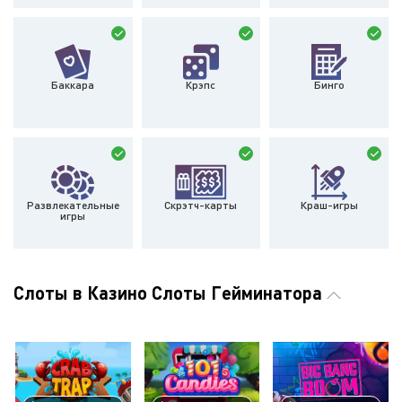
Баккара
Крэпс
Бинго
Развлекательные
Скрэтч-карты
Краш-игры
игры
Слоты в Казино Слоты Гейминатора