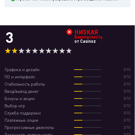
3
НИЗКАЯ
Безопасность
от Casinoz
Графика и дизайн
3/10
ПО и интерфейс
3/10
Стабильность работы
3/10
Ввод/вывод денег
3/10
Бонусы и акции
3/10
Выбор игр
3/10
Служба поддержки
3/10
Платежные опции
3/10
Прогрессивные джекпоты
3/10
Законность деятельности
3/10