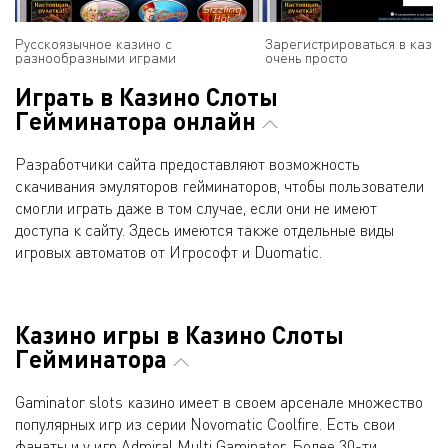
Русскоязычное казино с
Зарегистрироваться в казин
разнообразными играми
очень просто
Играть в Казино Слоты
Гейминатора онлайн
Разработчики сайта предоставляют возможность
скачивания эмуляторов гейминаторов, чтобы пользователи
смогли играть даже в том случае, если они не имеют
доступа к сайту. Здесь имеются также отдельные виды
игровых автоматов от Игрософт и Duomatic.
Казино игры в Казино Слоты
Гейминатора
Gaminator slots казино имеет в своем арсенале множество
популярных игр из серии Novomatic Coolfire. Есть свои
фанаты и у игр Admiral Multi Gaminator. Более 30-ти