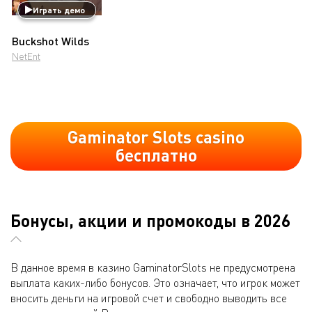
Играть демо
Buckshot Wilds
NetEnt
Gaminator Slots casino
бесплатно
Бонусы, акции и промокоды в 2026
В данное время в казино GaminatorSlots не предусмотрена
выплата каких-либо бонусов. Это означает, что игрок может
вносить деньги на игровой счет и свободно выводить все