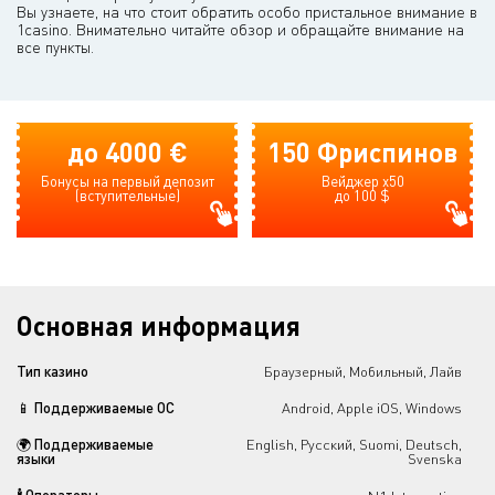
Вы узнаете, на что стоит обратить особо пристальное внимание в
1casino. Внимательно читайте обзор и обращайте внимание на
все пункты.
до 4000 €
150 Фриспинов
Бонусы на первый депозит
Вейджер x50
(вступительные)
до 100 $
Основная информация
Тип казино
Браузерный, Мобильный, Лайв
📱 Поддерживаемые ОС
Android, Apple iOS, Windows
🌍 Поддерживаемые
English, Русский, Suomi, Deutsch,
языки
Svenska