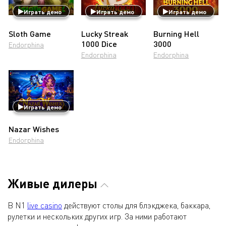
Играть демо
Играть демо
Играть демо
Sloth Game
Lucky Streak
Burning Hell
1000 Dice
3000
Endorphina
Endorphina
Endorphina
Играть демо
Nazar Wishes
Endorphina
Живые дилеры
В N1
live casino
действуют столы для блэкджека, баккара,
рулетки и нескольких других игр. За ними работают