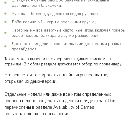
разновидности блэкджека;
Рулетка – более двух десятков видов рулетки;
Лайв-казино N1 – игры с реальными крупье;
Карточные – все азартные карточные игры, включая покеры,
видео-покеры, баккара и другие развлечения;
Джекпоты – модели с накопительными джекпотами разных
провайдеров.
Также можно вывести весь перечень единым списком на
странице. В любом разделе допускается отбор по провайдеру.
Разрешается тестировать онлайн-игры бесплатно,
открывая их демо-версии.
Отдельные модели или даже все игры определенных
брендов нельзя запускать на деньги в ряде стран. Они
перечислены в разделе Availability of Games
пользовательского соглашения.