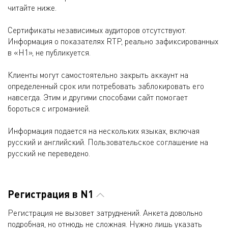
читайте ниже.
Сертификаты независимых аудиторов отсутствуют.
Информация о показателях RTP, реально зафиксированных
в «Н1», не публикуется.
Клиенты могут самостоятельно закрыть аккаунт на
определенный срок или потребовать заблокировать его
навсегда. Этим и другими способами сайт помогает
бороться с игроманией.
Информация подается на нескольких языках, включая
русский и английский. Пользовательское соглашение на
русский не переведено.
Регистрация в N1
Регистрация не вызовет затруднений. Анкета довольно
подробная, но отнюдь не сложная. Нужно лишь указать