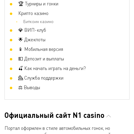
🏆 Турниры и гонки
Крипто казино
Биткоин казино
💎 ВИП-клуб
🌟 Джекпоты
📱 Мобильная версия
💵 Депозит и выплаты
🍒 Как начать играть на деньги?
💁 Служба поддержки
⚖ Выводы
Официальный сайт N1 casino
Портал оформлен в стиле автомобильных гонок, но