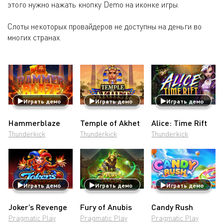
этого нужно нажать кнопку Demo на иконке игры.
Слоты некоторых провайдеров не доступны на деньги во
многих странах.
Играть демо
Играть демо
Играть демо
Hammerblaze
Temple of Akhet
Alice: Time Rift
Thunderkick
Thunderkick
Thunderkick
Играть демо
Играть демо
Играть демо
Joker’s Revenge
Fury of Anubis
Candy Rush
Pragmatic Play
Pragmatic Play
Pragmatic Play