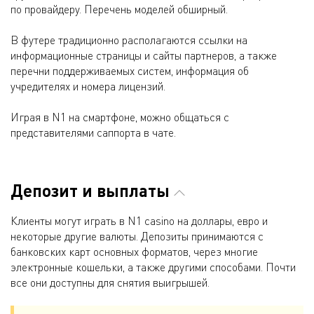
по провайдеру. Перечень моделей обширный.
В футере традиционно располагаются ссылки на
информационные страницы и сайты партнеров, а также
перечни поддерживаемых систем, информация об
учредителях и номера лицензий.
Играя в N1 на смартфоне, можно общаться с
представителями саппорта в чате.
Депозит и выплаты
Клиенты могут играть в N1 casino на доллары, евро и
некоторые другие валюты. Депозиты принимаются с
банковских карт основных форматов, через многие
электронные кошельки, а также другими способами. Почти
все они доступны для снятия выигрышей.