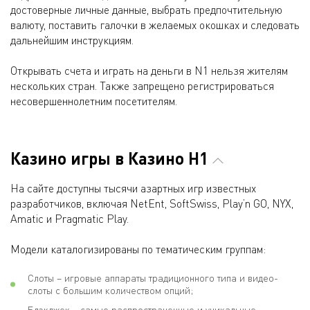
достоверные личные данные, выбрать предпочтительную
валюту, поставить галочки в желаемых окошках и следовать
дальнейшим инструкциям.
Открывать счета и играть на деньги в N1 нельзя жителям
нескольких стран. Также запрещено регистрироваться
несовершеннолетним посетителям.
Казино игры в Казино Н1
На сайте доступны тысячи азартных игр известных
разработчиков, включая NetEnt, SoftSwiss, Play’n GO, NYX,
Amatic и Pragmatic Play.
Модели каталогизированы по тематическим группам:
Слоты – игровые аппараты традиционного типа и видео-
слоты с большим количеством опций;
Блэкджек – самые распространенные и уникальные