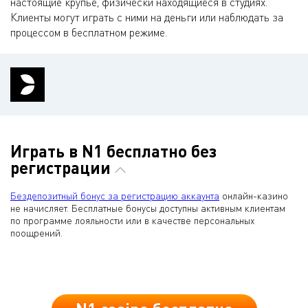
настоящие крупье, физически находящиеся в студиях.
Клиенты могут играть с ними на деньги или наблюдать за
процессом в бесплатном режиме.
Играть в N1 бесплатно без
регистрации
Бездепозитный бонус за регистрацию аккаунта
онлайн-казино
не начисляет. Бесплатные бонусы доступны активным клиентам
по программе лояльности или в качестве персональных
поощрений.