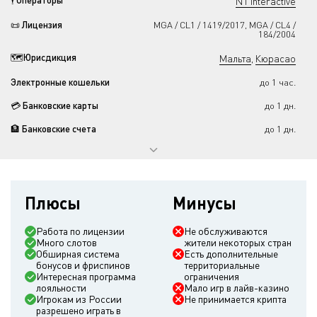
🕴 Операторы
N1 Interactive
📜 Лицензия
MGA / CL1 / 1419/2017, MGA / CL4 /
184/2004
🗺️Юрисдикция
Мальта
,
Кюрасао
Электронные кошельки
до 1 час.
💳 Банковские карты
до 1 дн.
🏦 Банковские счета
до 1 дн.
Софт
+34
Лайв-платформы
Плюсы
Минусы
Провайдер
СофтСвисс
Работа по лицензии
Не обслуживаются
Запрещено в странах
Австралия,
Бельгия,
Эстония,
Испания,
Много слотов
жители некоторых стран
Франция,
Великобритания,
Ирландия,
Обширная система
Есть дополнительные
Италия,
Нидерланды,
Турция,
США
бонусов и фриспинов
территориальные
Интересная программа
ограничения
🗓️ Дата основания
2017
лояльности
Мало игр в лайв-казино
Игрокам из России
Не принимается крипта
разрешено играть в