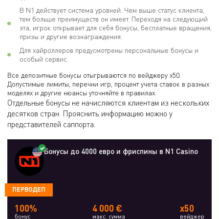
В N1 действует система уровней. Чем выше статус клиента,
тем больше преимуществ он имеет. Переходя на следующий
эта, игрок открывает для себя бонусы, бесплатные вращения,
призы и другие вознаграждения.
Для хайроллеров предусмотрены персональные бонусы и
особый сервис.
Все депозитные бонусы отыгрываются по вейджеру х50.
Допустимые лимиты, перечни игр, процент учета ставок в разных
моделях и другие нюансы уточняйте в правилах.
Отдельные бонусы не начисляются клиентам из нескольких
десятков стран. Прояснить информацию можно у
представителей саппорта.
Бонусы до 4000 евро и фриспины в N1 Casino
ПЕРВОДЕП
100%
4 000 €
x50
бонус
макс. сумма
вейджер