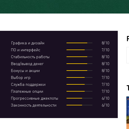
Графика и дизайн
8/10
ПО и интерфейс
7/10
Стабильность работы
8/10
Ввод/вывод денег
8/10
Бонусы и акции
8/10
Выбор игр
7/10
Служба поддержки
7/10
Платежные опции
7/10
Прогрессивные джекпоты
6/10
Законность деятельности
6/10