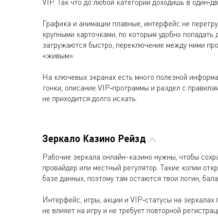
VIP. Так что до любой категории доходишь в один‑дв
Графика и анимации плавные, интерфейс не перегр
крупными карточками, по которым удобно попадать 
загружаются быстро, переключение между ними про
«живым».
На ключевых экранах есть много полезной информац
гонки, описание VIP‑программы и раздел с правила
не приходится долго искать.
Зеркало Казино Рейзд
Рабочие зеркала онлайн-казино нужны, чтобы сохра
провайдер или местный регулятор. Такие копии отк
базе данных, поэтому там остаются твои логин, бала
Интерфейс, игры, акции и VIP‑статусы на зеркалах
не влияет на игру и не требует повторной регистра