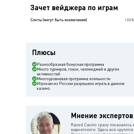
Зачет вейджера по играм
Слоты (могут быть исключения)
100
Плюсы
Разнообразная бонусная программа
Много турниров, гонок, челленджей и других
активностей
Многоуровневая программа лояльности
Игрокам из России разрешено играть в данном
казино
Мнение экспертов
Razed Casino сразу показалось 
маркетологи. Здесь всё крутится