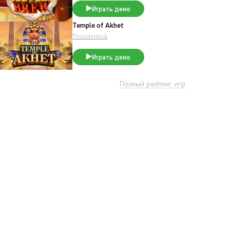
Играть демо
Temple of Akhet
Thunderkick
Играть демо
Полный рейтинг игр