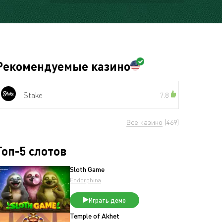
Рекомендуемые казино
Stake
7.8
Все казино
(469)
Топ-5 слотов
Sloth Game
Endorphina
Играть демо
Temple of Akhet