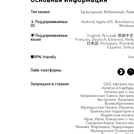
Тип казино
Браузерный, Мобильный, Лай
📱 Поддерживаемые
Android, Apple iOS, Blackberry,
ОС
Window
🌍 Поддерживаемые
English, Русский, 简体中文,
языки
Français, Deutsch, Ελληνικά, Hindi,
日本語, Português, Română,
Español, Türkç
🛡️VPN-friendly
Не
Лайв-платформы
Запрещено в странах
ОАЭ,
Афганистан
Антигуа и Барбуда
Антильские о-ва
Американское Самоа,
Австрия
Австралия,
Франция
Великобритания
Французская Гвиана,
Израиль
Британская территория 
Индийском океане
Ирак,
Иран,
Коморские о-ва
Северная Корея,
Казахстан
Мьянма,
Мартиника,
Нидерланды
Французская Полинезия