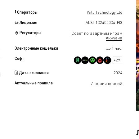
в
🕴 Операторы
Wild Technology Ltd
📜 Лицензия
ALSI-132405034-FI3
s
👮 Регуляторы
Совет по азартным играм
Анжуана
Электронные кошельки
до 1 час.
e
Софт
т
+29
🗓️ Дата основания
2024
Актуальные правила
История версий
,
,
,
,
,
,
,
в
,
,
,
,
,