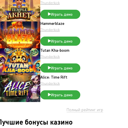
Thunderkick
Играть демо
Hammerblaze
Thunderkick
Играть демо
Tutan Kha-boom
Thunderkick
Играть демо
Alice: Time Rift
Thunderkick
Играть демо
Полный рейтинг игр
Лучшие бонусы казино