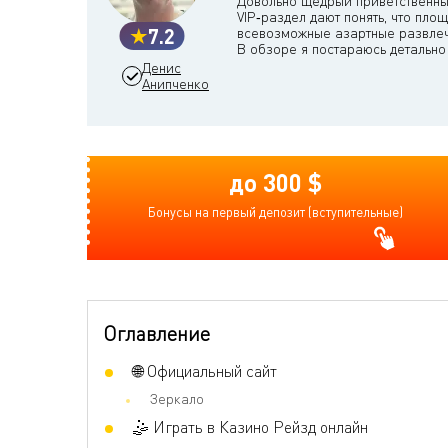
Довольно щедрый приветственный
VIP‑раздел дают понять, что пло
7.2
всевозможные азартные развлеч
В обзоре я постараюсь детально 
Денис
Анипченко
до 300 $
Бонусы на первый депозит (вступительные)
Оглавление
🌐 Официальный сайт
Зеркало
🤹 Играть в Казино Рейзд онлайн