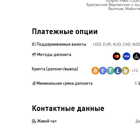
Пуэрто-Рико,
США
Британские Виргинские о-ва
Вьетнам,
Майотт
Платежные опции
💵 Поддерживаемые валюты
USD, EUR, AUD, CAD, NZ
💳 Методы депозита
Крипта (депозит/вывод)
+12
💰 Минимальная сумма депозита
5 
Контактные данные
💁 Живой чат
Д