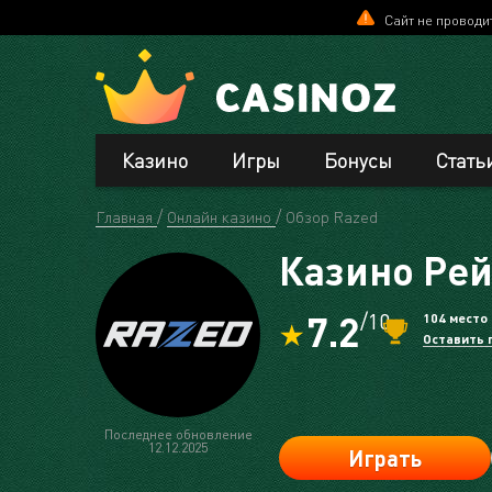
Сайт не проводи
Казино
Игры
Бонусы
Стать
Главная
Онлайн казино
Обзор Razed
Казино Рей
7.2
/10
104 место
Оставить 
Последнее обновление
12.12.2025
Играть