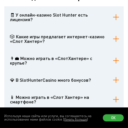
🧾 У онлайн-казино Slot Hunter есть
лицензия?
Да, сайт предоставляет услуги по лицензии Мальты. Malta Gaming
Authority – это авторитетный регулятор гемблинга. Он
🎲 Какие игры предлагает интернет-казино
лицензирует только надёжных операторов и следит за их
«Слот Хантер»?
работой.
На сайте представлены азартные игры многих знаменитых
производителей и менее известных студий. Доступны слоты,
👨‍💼 Можно играть в «СлотХантере» с
настольные и карточные игры, видеопокеры и другие
крупье?
развлечения.
Да, в лайв-казино работают настоящие дилеры. В таком
формате предлагаются блэкджеки, рулетки, покеры и другие
💎 В SlotHunterCasino много бонусов?
игры.
Бонусы, фриспины и другие акции ждут вас с первого игрового
дня. Подарки начинаются с момента регистрации. Для
📱 Можно играть в «Слот Хантер» на
постоянных клиентов работает программа лояльности с уровнями
смартфоне?
и всевозможными поощрениями.
Конечно. Сайт без проблем открывается на мобильных
Используя наши сайты или услуги, вы соглашаетесь на
устройствах. Его специальная версия идеально подходит для
ОК
💰 Я могу выиграть джекпот в онлайн-казино
использование нами файлов cookie
(Узнать больше)
сенсорных экранов.
«СлотХантер»?