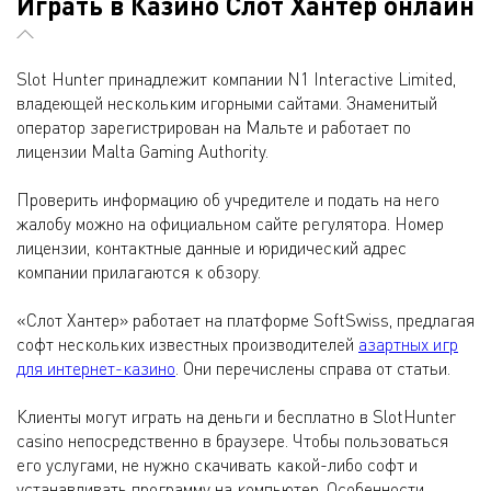
Играть в Казино Слот Хантер онлайн
Slot Hunter принадлежит компании N1 Interactive Limited,
владеющей нескольким игорными сайтами. Знаменитый
оператор зарегистрирован на Мальте и работает по
лицензии Malta Gaming Authority.
Проверить информацию об учредителе и подать на него
жалобу можно на официальном сайте регулятора. Номер
лицензии, контактные данные и юридический адрес
компании прилагаются к обзору.
«Слот Хантер» работает на платформе SoftSwiss, предлагая
софт нескольких известных производителей
азартных игр
для интернет-казино
. Они перечислены справа от статьи.
Клиенты могут играть на деньги и бесплатно в SlotHunter
casino непосредственно в браузере. Чтобы пользоваться
его услугами, не нужно скачивать какой-либо софт и
устанавливать программу на компьютер. Особенности