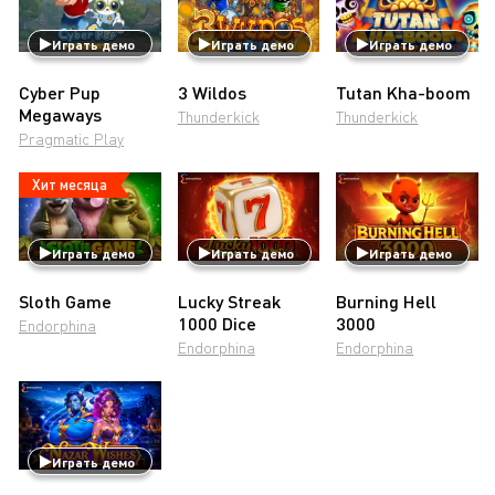
Играть демо
Играть демо
Играть демо
Cyber Pup
3 Wildos
Tutan Kha-boom
Megaways
Thunderkick
Thunderkick
Pragmatic Play
Хит месяца
Играть демо
Играть демо
Играть демо
Sloth Game
Lucky Streak
Burning Hell
1000 Dice
3000
Endorphina
Endorphina
Endorphina
Играть демо