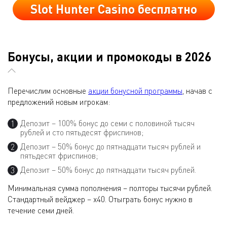
Slot Hunter Casino бесплатно
Бонусы, акции и промокоды в 2026
Перечислим основные
акции бонусной программы
, начав с
предложений новым игрокам:
Депозит – 100% бонус до семи с половиной тысяч
рублей и сто пятьдесят фриспинов;
Депозит – 50% бонус до пятнадцати тысяч рублей и
пятьдесят фриспинов;
Депозит – 50% бонус до пятнадцати тысяч рублей.
Минимальная сумма пополнения – полторы тысячи рублей.
Стандартный вейджер – х40. Отыграть бонус нужно в
течение семи дней.