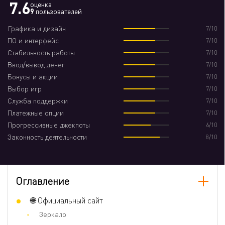
7.6
оценка
9
пользователей
Графика и дизайн
7/10
Контактные данные
ПО и интерфейс
7/10
Стабильность работы
7/10
💁 Живой чат
Да
Ввод/вывод денег
7/10
🏠 Почтовый адрес
206, wisly house, old bakery street,
Бонусы и акции
7/10
valletta vlt1451, malta
Выбор игр
7/10
Служба поддержки
7/10
Зачет вейджера по играм
Платежные опции
7/10
Прогрессивные джекпоты
6/10
Слоты (могут быть исключения)
100%
Законность деятельности
8/10
Баккара
5%
Блэкджек (все, кроме блэкджек-свитч и понтун)
5%
Оглавление
Видео-покер
5%
🌐 Официальный сайт
Зеркало