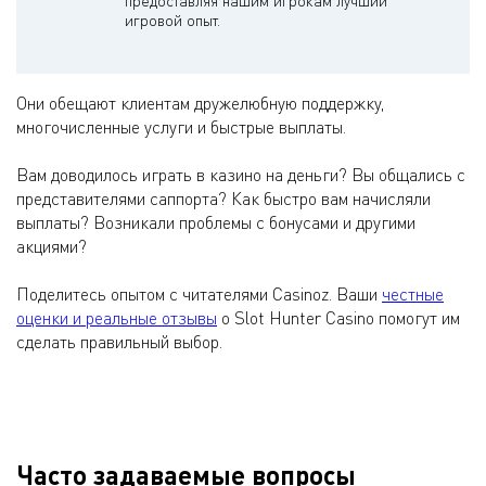
предоставляя нашим игрокам лучший
игровой опыт.
Они обещают клиентам дружелюбную поддержку,
многочисленные услуги и быстрые выплаты.
Вам доводилось играть в казино на деньги? Вы общались с
представителями саппорта? Как быстро вам начисляли
выплаты? Возникали проблемы с бонусами и другими
акциями?
Поделитесь опытом с читателями Casinoz. Ваши
честные
оценки и реальные отзывы
о Slot Hunter Casino помогут им
сделать правильный выбор.
Часто задаваемые вопросы