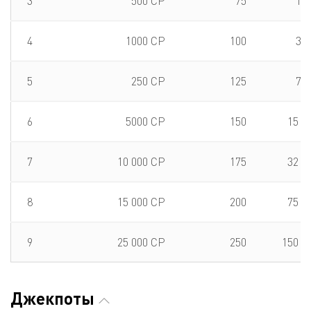
3
500 CP
75
18
4
1000 CP
100
32
5
250 CP
125
75
6
5000 CP
150
15 0
7
10 000 CP
175
32 5
8
15 000 CP
200
75 0
9
25 000 CP
250
150 0
Джекпоты