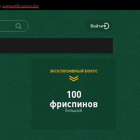
р.
support@casinoz.biz
Войти
ЭКСКЛЮЗИВНЫЙ БОНУС
100
фриспинов
Большой