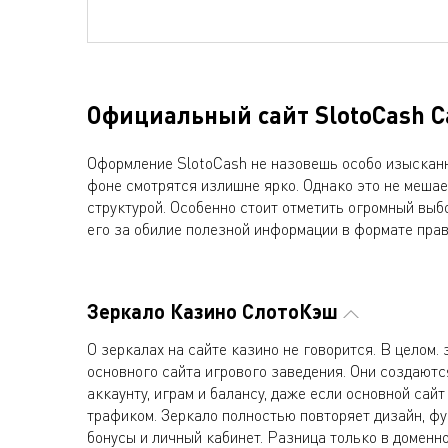
Официальный сайт SlotoCash C
Оформление SlotoCash не назовешь особо изыскан
фоне смотрятся излишне ярко. Однако это не мешает
структурой. Особенно стоит отметить огромный выбо
его за обилие полезной информации в формате прав
Зеркало Казино СлотоКэш
О зеркалах на сайте казино не говорится. В целом
основного сайта игрового заведения. Они создаются
аккаунту, играм и балансу, даже если основной са
трафиком. Зеркало полностью повторяет дизайн, фу
бонусы и личный кабинет. Разница только в доменно