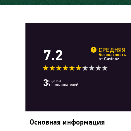
7.2
СРЕДНЯЯ
Безопасность
от Casinoz
3
оценка
9
пользователей
Основная информация