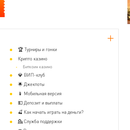
🏆 Турниры и гонки
Крипто казино
Биткоин казино
💎 ВИП-клуб
🌟 Джекпоты
📱 Мобильная версия
💵 Депозит и выплаты
🍒 Как начать играть на деньги?
💁 Служба поддержки