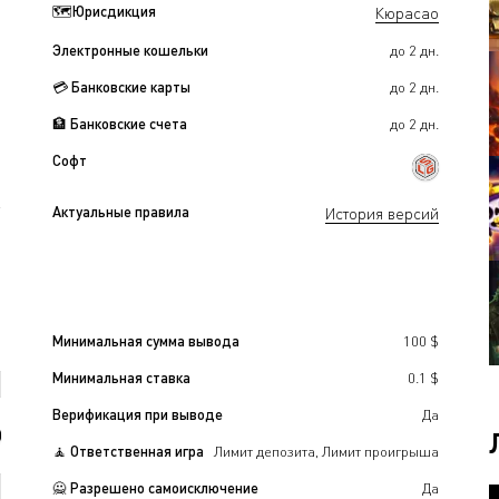
🗺️Юрисдикция
Кюрасао
в
Электронные кошельки
до 2 дн.
s
💳 Банковские карты
до 2 дн.
h
🏦 Банковские счета
до 2 дн.
а
Софт
7
Актуальные правила
История версий
R
Минимальная сумма вывода
100 $
Минимальная ставка
0.1 $
Верификация при выводе
Да
🧘 Ответственная игра
Лимит депозита, Лимит проигрыша
🙅 Разрешено самоисключение
Да