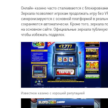
Онлайн-казино часто сталкиваются с блокировками 
Зеркала позволяют игрокам продолжать игру без V
синхронизируются с основной платформой в реальн
сохраняются автоматически. Кроме того, зеркала п
на основном сайте. Официальные зеркала публикуют
чтобы избежать подделок.
Известное казино с хорошей репутацией