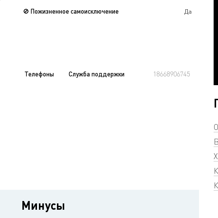
🚫 Пожизненное самоисключение
Да
$
а
18668906745
Телефоны
Служба поддержки
О
В
%
Х
К
К
Минусы