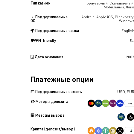
Тип казино
Браузерный, Скачиваемый,
Мобильный, Лай
📱 Поддерживаемые
Android, Apple iOS, Blackberry,
ОС
Window
🌍 Поддерживаемые языки
Englis
🛡️VPN-friendly
Д
🗓️ Дата основания
200
Платежные опции
💵 Поддерживаемые валюты
USD, EU
💳 Методы депозита
+4
🏧 Методы вывода
Крипта (депозит/вывод)
+4