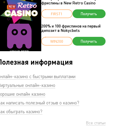
фриспины в New Retro Casino
FIRST1
Получить
200% и 100 фриспинов на первый
депозит в Nokycbets
WIN200
Получить
Полезная информация
нлайн-казино с быстрыми выплатами
иртуальные онлайн-казино
орошие онлайн казино
ак написать полезный отзыв о казино?
ак обыграть казино?
Все статьи