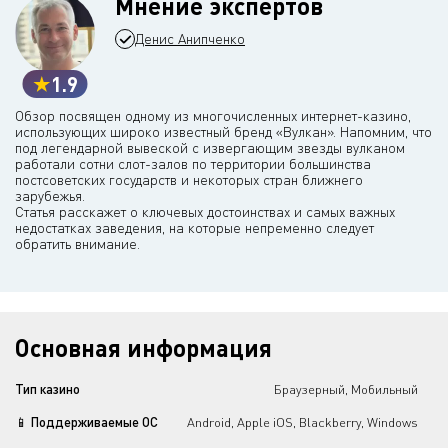
Мнение экспертов
Денис Анипченко
1.9
Обзор посвящен одному из многочисленных интернет-казино,
использующих широко известный бренд «Вулкан». Напомним, что
под легендарной вывеской с извергающим звезды вулканом
работали сотни слот-залов по территории большинства
постсоветских государств и некоторых стран ближнего
зарубежья.
Статья расскажет о ключевых достоинствах и самых важных
недостатках заведения, на которые непременно следует
обратить внимание.
Основная информация
Тип казино
Браузерный, Мобильный
📱 Поддерживаемые ОС
Android, Apple iOS, Blackberry, Windows