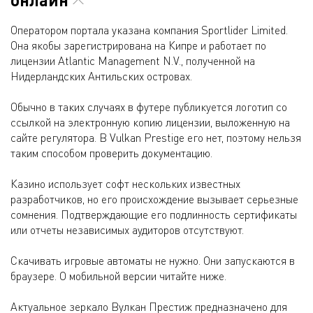
Оператором портала указана компания Sportlider Limited.
Она якобы зарегистрирована на Кипре и работает по
лицензии Atlantic Management N.V., полученной на
Нидерландских Антильских островах.
Обычно в таких случаях в футере публикуется логотип со
ссылкой на электронную копию лицензии, выложенную на
сайте регулятора. В Vulkan Prestige его нет, поэтому нельзя
таким способом проверить документацию.
Казино использует софт нескольких известных
разработчиков, но его происхождение вызывает серьезные
сомнения. Подтверждающие его подлинность сертификаты
или отчеты независимых аудиторов отсутствуют.
Скачивать игровые автоматы не нужно. Они запускаются в
браузере. О мобильной версии читайте ниже.
Актуальное зеркало Вулкан Престиж предназначено для