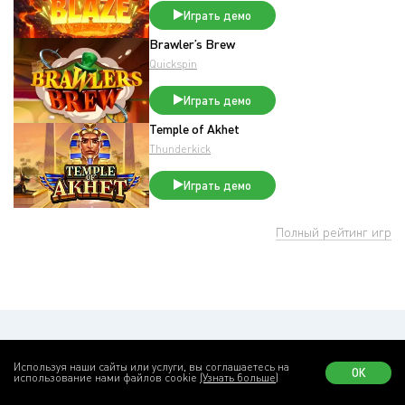
Играть демо
Brawler’s Brew
Quickspin
Играть демо
Temple of Akhet
Thunderkick
Играть демо
Полный рейтинг игр
Казино
Другие разделы
Используя наши сайты или услуги, вы соглашаетесь на
ОК
использование нами файлов cookie
(Узнать больше)
Новые
Производители