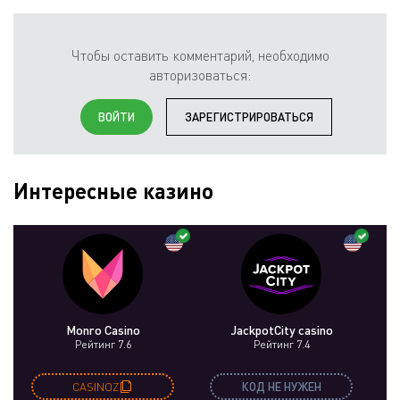
Чтобы оставить комментарий, необходимо
авторизоваться:
ВОЙТИ
ЗАРЕГИСТРИРОВАТЬСЯ
Интересные казино
Monro Casino
JackpotCity casino
Рейтинг 7.6
Рейтинг 7.4
CASINOZ
КОД НЕ НУЖЕН