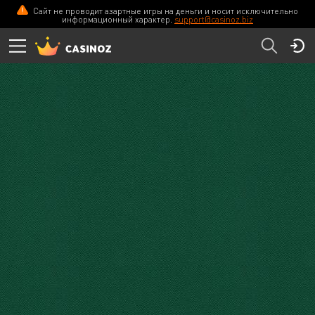
Сайт не проводит азартные игры на деньги и носит исключительно
Vulkan Prestige casino
ПЕРЕЙТИ
информационный характер.
support@casinoz.biz