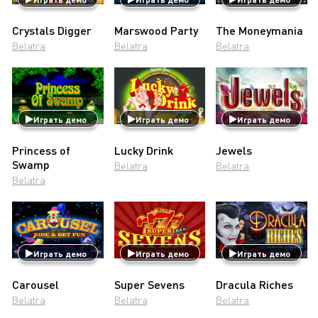
Crystals Digger
Marswood Party
The Moneymania
Belatra
Belatra
Belatra
Играть демо
Играть демо
Играть демо
Princess of
Lucky Drink
Jewels
Swamp
Belatra
Belatra
Belatra
Играть демо
Играть демо
Играть демо
Carousel
Super Sevens
Dracula Riches
Belatra
Belatra
Belatra