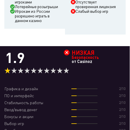
Контактные данные
игроками
Отсутствует
Лотерейные розыгрыши
проверенная лицензия
Игрокам из России
Слабый выбор игр
💁 Живой чат
Да
разрешено играть в
данном казино
Support
E-mail поддержки
+74950405925
Телефоны
Support
1.9
НИЗКАЯ
Безопасность
от Casinoz
Графика и дизайн
2/10
ПО и интерфейс
2/10
Стабильность работы
2/10
Ввод/вывод денег
2/10
Бонусы и акции
2/10
Выбор игр
2/10