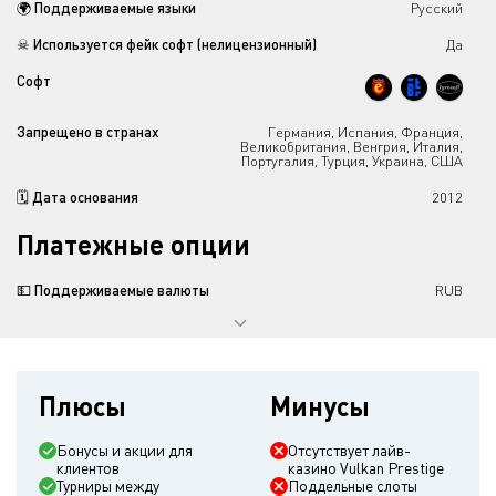
🌍 Поддерживаемые языки
Русский
☠ Используется фейк софт (нелицензионный)
Да
Софт
Запрещено в странах
Германия,
Испания,
Франция,
Великобритания,
Венгрия,
Италия,
Португалия,
Турция,
Украина,
США
🗓️ Дата основания
2012
Платежные опции
💵 Поддерживаемые валюты
RUB
💳 Методы депозита
+5
🏧 Методы вывода
+4
Плюсы
Минусы
Верификация при выводе
Да
Бонусы и акции для
Отсутствует лайв-
клиентов
казино Vulkan Prestige
Турниры между
Поддельные слоты