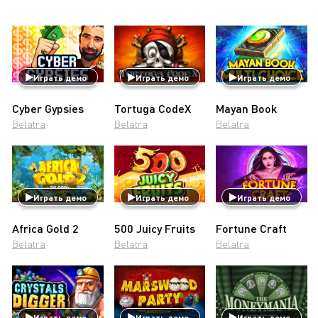
Играть демо
Играть демо
Играть демо
Cyber Gypsies
Tortuga CodeX
Mayan Book
Belatra
Belatra
Belatra
Играть демо
Играть демо
Играть демо
Africa Gold 2
500 Juicy Fruits
Fortune Craft
Belatra
Belatra
Belatra
Играть демо
Играть демо
Играть демо