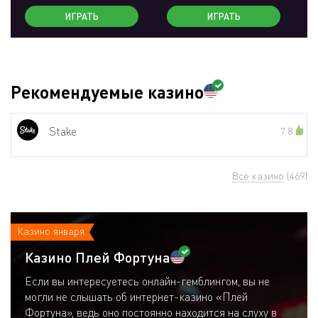
ИГРАТЬ
ИГРАТЬ
Рекомендуемые казино
Stake
7.8
Все казино
(469)
Казино января
Казино Плей Фортуна
Если вы интересуетесь онлайн-гемблингом, вы не
могли не слышать об интернет-казино «Плей
Фортуна», ведь оно постоянно находится на слуху в