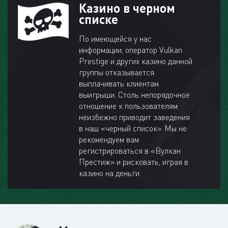
Казино в черном
списке
По имеющейся у нас
информации, оператор Vulkan
Prestige и других казино данной
группы отказывается
выплачивать клиентам
выигрыши. Столь непорядочное
отношение к пользователям
неизбежно приводит заведения
в наш «черный список». Мы не
рекомендуем вам
регистрироваться в «Вулкан
Престиж» и рисковать, играя в
казино на деньги.