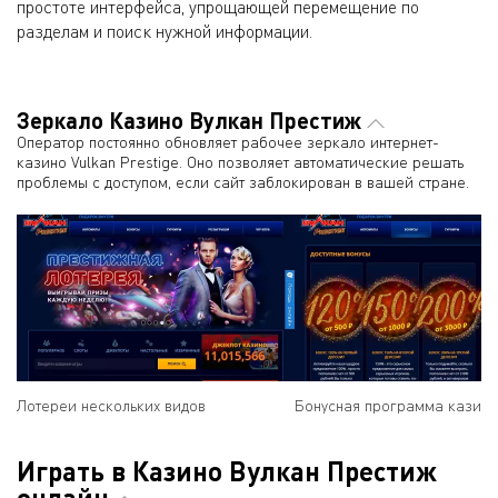
простоте интерфейса, упрощающей перемещение по
разделам и поиск нужной информации.
Зеркало Казино Вулкан Престиж
Оператор постоянно обновляет рабочее зеркало интернет-
казино Vulkan Prestige. Оно позволяет автоматические решать
проблемы с доступом, если сайт заблокирован в вашей стране.
Лотереи нескольких видов
Бонусная программа казино
Играть в Казино Вулкан Престиж
онлайн