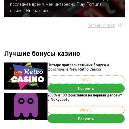
последнее время. Чем интересно Play Fortuna
casino? Впечатляю...
Полный список
(654)
Лучшие бонусы казино
Четыре пригласительных бонуса и
фриспины в New Retro Casino
FIRST1
Получить
200% и 100 фриспинов на первый депозит
в Nokycbets
WIN200
Получить