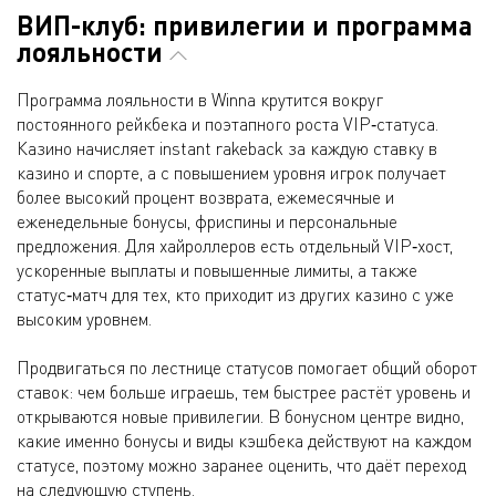
ВИП-клуб: привилегии и программа
лояльности
Программа лояльности в Winna крутится вокруг
постоянного рейкбека и поэтапного роста VIP‑статуса.
Казино начисляет instant rakeback за каждую ставку в
казино и спорте, а с повышением уровня игрок получает
более высокий процент возврата, ежемесячные и
еженедельные бонусы, фриспины и персональные
предложения. Для хайроллеров есть отдельный VIP‑хост,
ускоренные выплаты и повышенные лимиты, а также
статус‑матч для тех, кто приходит из других казино с уже
высоким уровнем.
​​ Продвигаться по лестнице статусов помогает общий оборот
ставок: чем больше играешь, тем быстрее растёт уровень и
открываются новые привилегии. В бонусном центре видно,
какие именно бонусы и виды кэшбека действуют на каждом
статусе, поэтому можно заранее оценить, что даёт переход
на следующую ступень.​