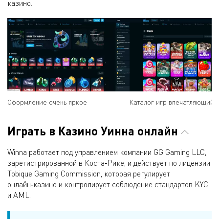
казино.​
Оформление очень яркое
Каталог игр впечатляющий
Играть в Казино Уинна онлайн
Winna работает под управлением компании GG Gaming LLC,
зарегистрированной в Коста‑Рике, и действует по лицензии
Tobique Gaming Commission, которая регулирует
онлайн‑казино и контролирует соблюдение стандартов KYC
и AML.