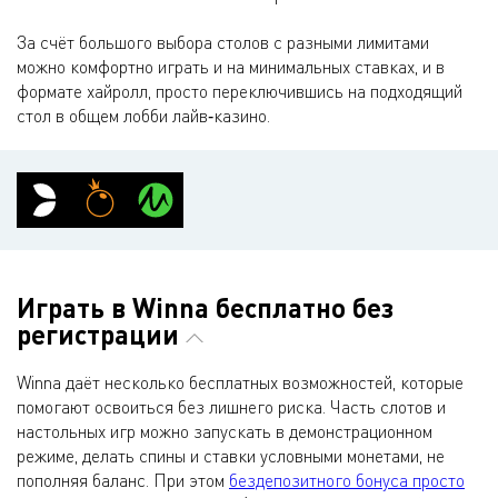
За счёт большого выбора столов с разными лимитами
можно комфортно играть и на минимальных ставках, и в
формате хайролл, просто переключившись на подходящий
стол в общем лобби лайв‑казино.
Играть в Winna бесплатно без
регистрации
Winna даёт несколько бесплатных возможностей, которые
помогают освоиться без лишнего риска. Часть слотов и
настольных игр можно запускать в демонстрационном
режиме, делать спины и ставки условными монетами, не
пополняя баланс.​ При этом
бездепозитного бонуса просто