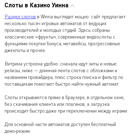
Слоты в Казино Уинна
Раздел слотов
в Winna выглядит мощно: сайт предлагает
несколько тысяч игровых автоматов от ведущих
производителей и молодых студий. Здесь собраны
классические «фрукты», современные видеослоты с
функциями покупки бонуса, мегавейсы, прогрессивные
джекпоты и прочее.​​
Витрина устроена удобно: сначала идут хиты и новые
релизы, ниже — длинная лента слотов с обложками и
названием провайдера, плюс строка поиска и фильтр по
поставщикам помогают быстро найти нужный автомат.​​
Слоты открываются прямо в браузере, в отдельном окне,
без скачивания клиента или плагинов, а загрузка
происходит быстро даже при переключении между играми.
Для основной части автоматов доступен бесплатный
демо‑режим.