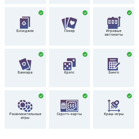
Блэкджек
Покер
Игровые
автоматы
Баккара
Крэпс
Бинго
Развлекательные
Скрэтч-карты
Краш-игры
игры