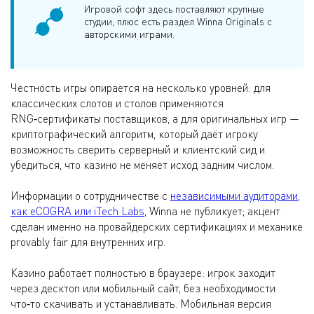
Игровой софт здесь поставляют крупные
студии, плюс есть раздел Winna Originals с
авторскими играми.
Честность игры опирается на несколько уровней: для
классических слотов и столов применяются
RNG‑сертификаты поставщиков, а для оригинальных игр —
криптографический алгоритм, который даёт игроку
возможность сверить серверный и клиентский сид и
убедиться, что казино не меняет исход задним числом.
Информации о сотрудничестве с
независимыми аудиторами,
как eCOGRA или iTech Labs
, Winna не публикует; акцент
сделан именно на провайдерских сертификациях и механике
provably fair для внутренних игр.​
Казино работает полностью в браузере: игрок заходит
через десктоп или мобильный сайт, без необходимости
что‑то скачивать и устанавливать. Мобильная версия