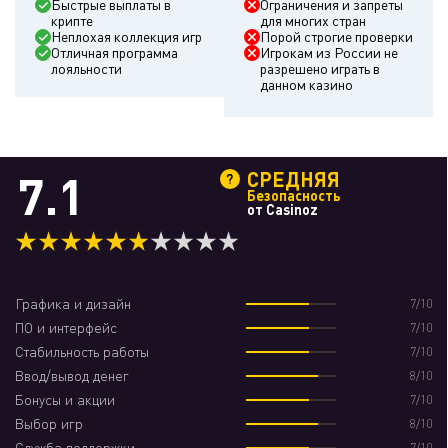
Платежные опции
Быстрые выплаты в
Ограничения и запреты
крипте
для многих стран
Неплохая коллекция игр
Порой строгие проверки
💵 Поддерживаемые валюты
USD, EUR, CAD
Отличная программа
Игрокам из России не
лояльности
разрешено играть в
💳 Методы депозита
данном казино
Крипта (депозит/вывод)
+9
💰 Минимальная сумма депозита
10 $
7.1
СРЕДНЯЯ
Безопасность
Минимальная сумма вывода
10 $
от Casinoz
Минимальная ставка
0.1 $
Верификация при выводе
Да
🧘 Ответственная игра
Лимит депозита
Графика и дизайн
7/10
ПО и интерфейс
7/10
🙅 Разрешено самоисключение
Да
Стабильность работы
7/10
🚫 Пожизненное самоисключение
Да
Ввод/вывод денег
8/10
Бонусы и акции
7/10
Выбор игр
8/10
Контактные данные
Служба поддержки
7/10