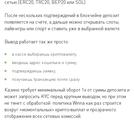
сетью (ERC20, TRC20, BEP20 или SOL).
После нескольких подтверждений в блокчейне депозит
появляется на счёте, а дальше можно открывать слоты,
лайв‑игры или спорт и ставить уже в выбранной валюте.
​ Вывод работает так же просто:
в кассе выбираешь криптовалюту,
вводишь адрес кошелька и сумму,
подтверждаешь заявку,
получаешь транзакцию почти сразу.
Казино требует минимальный оборот 1х от суммы депозита и
может запросить KYC перед крупным выводом, но при этом
не тянет с обработкой: политика Winna как раз строится
вокруг «моментальных» крипто‑выплат и прозрачного
отображения всех сетевых комиссий.​