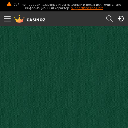
Сайт не проводит азартные игры на деньги и носит исключительно
Casinoz
ПЕРЕЙТИ
информационный характер.
support@casinoz.biz