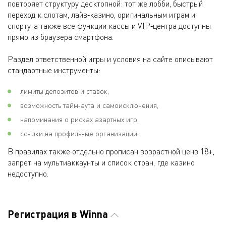
повторяет структуру десктопной: тот же лобби, быстрый
переход к слотам, лайв‑казино, оригинальным играм и
спорту, а также все функции кассы и VIP‑центра доступны
прямо из браузера смартфона.
​​ Раздел ответственной игры и условия на сайте описывают
стандартные инструменты:
лимиты депозитов и ставок,
возможность тайм‑аута и самоисключения,
напоминания о рисках азартных игр,
ссылки на профильные организации.
В правилах также отдельно прописан возрастной ценз 18+,
запрет на мультиаккаунты и список стран, где казино
недоступно.​
Регистрация в Winna