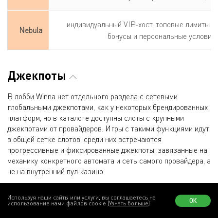
индивидуальный VIP‑хост, топовые лимиты в
Nebula
бонусы и персональные условия 
Джекпоты
В лобби Winna нет отдельного раздела с сетевыми
глобальными джекпотами, как у некоторых брендированных
платформ, но в каталоге доступны слоты с крупными
джекпотами от провайдеров. Игры с такими функциями идут
в общей сетке слотов, среди них встречаются
прогрессивные и фиксированные джекпоты, завязанные на
механику конкретного автомата и сеть самого провайдера, а
не на внутренний пул казино.
​​ Информацию о максимальном выигрыше и типе джекпота
Используя наши сайты или услуги, вы соглашаетесь на
ОК
даёт сам слот: перед стартом сессии можно открыть окно
использование нами файлов cookie
(Узнать больше)
paytable и посмотреть, как именно разыгрывается главный