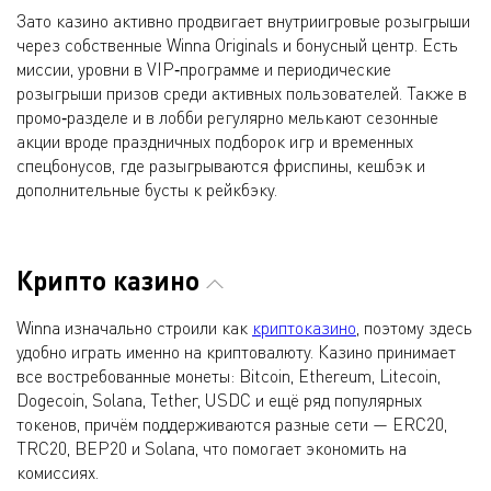
​ Зато казино активно продвигает внутриигровые розыгрыши
через собственные Winna Originals и бонусный центр. Есть
миссии, уровни в VIP‑программе и периодические
розыгрыши призов среди активных пользователей. Также в
промо‑разделе и в лобби регулярно мелькают сезонные
акции вроде праздничных подборок игр и временных
спецбонусов, где разыгрываются фриспины, кешбэк и
дополнительные бусты к рейкбэку.
Крипто казино
Winna изначально строили как
криптоказино
, поэтому здесь
удобно играть именно на криптовалюту. Казино принимает
все востребованные монеты: Bitcoin, Ethereum, Litecoin,
Dogecoin, Solana, Tether, USDC и ещё ряд популярных
токенов, причём поддерживаются разные сети — ERC20,
TRC20, BEP20 и Solana, что помогает экономить на
комиссиях.​