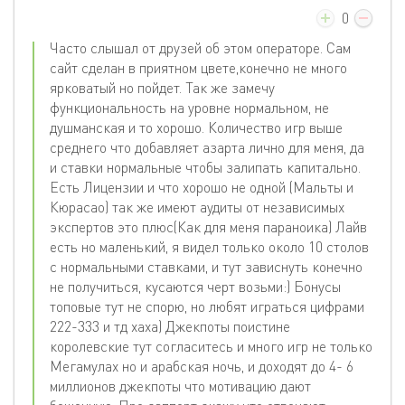
0
Часто слышал от друзей об этом операторе. Сам
сайт сделан в приятном цвете,конечно не много
ярковатый но пойдет. Так же замечу
функциональность на уровне нормальном, не
душманская и то хорошо. Количество игр выше
среднего что добавляет азарта лично для меня, да
и ставки нормальные чтобы залипать капитально.
Есть Лицензии и что хорошо не одной (Мальты и
Кюрасао) так же имеют аудиты от независимых
экспертов это плюс(Как для меня параноика) Лайв
есть но маленький, я видел только около 10 столов
с нормальными ставками, и тут зависнуть конечно
не получиться, кусаются черт возьми:) Бонусы
топовые тут не спорю, но любят играться цифрами
222-333 и тд хаха) Джекпоты поистине
королевские тут согласитесь и много игр не только
Мегамулах но и арабская ночь, и доходят до 4- 6
миллионов джекпоты что мотивацию дают