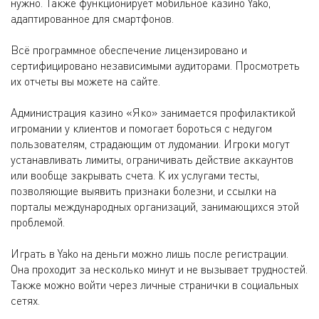
нужно. Также функционирует мобильное казино Yako,
адаптированное для смартфонов.
Всё программное обеспечение лицензировано и
сертифицировано независимыми аудиторами. Просмотреть
их отчеты вы можете на сайте.
Администрация казино «Яко» занимается профилактикой
игромании у клиентов и помогает бороться с недугом
пользователям, страдающим от лудомании. Игроки могут
устанавливать лимиты, ограничивать действие аккаунтов
или вообще закрывать счета. К их услугами тесты,
позволяющие выявить признаки болезни, и ссылки на
порталы международных организаций, занимающихся этой
проблемой.
Играть в Yako на деньги можно лишь после регистрации.
Она проходит за несколько минут и не вызывает трудностей.
Также можно войти через личные странички в социальных
сетях.