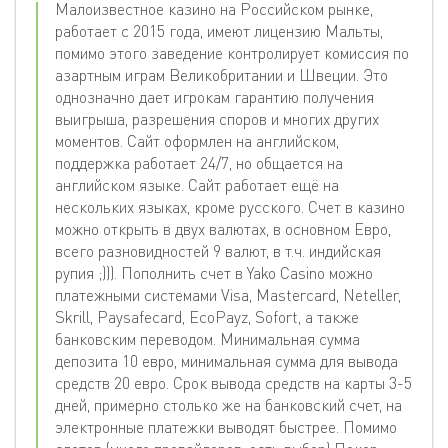
Малоизвестное казино на Российском рынке,
работает с 2015 года, имеют лицензию Мальты,
помимо этого заведение контролирует комиссия по
азартным играм Великобритании и Швеции. Это
однозначно дает игрокам гарантию получения
выигрыша, разрешения споров и многих других
моментов. Сайт оформлен на английском,
поддержка работает 24/7, но общается на
английском языке. Сайт работает ещё на
нескольких языках, кроме русского. Счет в казино
можно открыть в двух валютах, в основном Евро,
всего разновидностей 9 валют, в т.ч. индийская
рупия ;))). Пополнить счет в Yako Casino можно
платежными системами Visa, Mastercard, Neteller,
Skrill, Paysafecard, EcoPayz, Sofort, а также
банковским переводом. Минимальная сумма
депозита 10 евро, минимальная сумма для вывода
средств 20 евро. Срок вывода средств на карты 3-5
дней, примерно столько же на банковский счет, на
электронные платежки выводят быстрее. Помимо