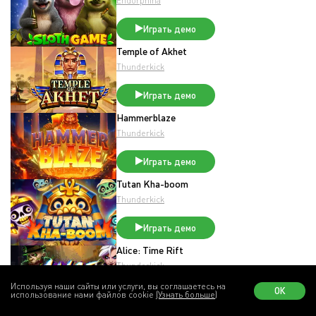
Endorphina
Играть демо
Temple of Akhet
Thunderkick
Играть демо
Hammerblaze
Thunderkick
Играть демо
Tutan Kha-boom
Thunderkick
Играть демо
Alice: Time Rift
Thunderkick
Используя наши сайты или услуги, вы соглашаетесь на
ОК
Играть демо
использование нами файлов cookie
(Узнать больше)