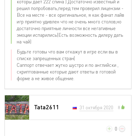
которы дает 222 спина ) Достаточно известный и
решил попробовать,перед тем проверил лицензии -
Все на месте - все оригинальное, я как фанат лайв
игр приятно удивлен что не очень много столов,но
достаточно приятные личности все негативные
эмоции испарились(Есть возможность дилеру дать
на чай)
Будьте готовы что вам откажут в игре если вы в
списке запрещенных стран(
Саппорт отвечает жутко шустро и по английски ,
скриптованные которые дают ответы в готовой
форме а не живое общение.
Tata2611
31 октября 2020
8
0