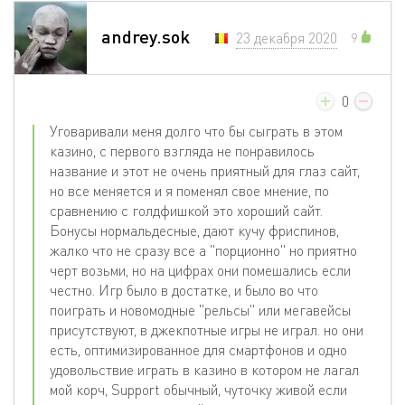
andrey.sok
23 декабря 2020
9
0
Уговаривали меня долго что бы сыграть в этом
казино, с первого взгляда не понравилось
название и этот не очень приятный для глаз сайт,
но все меняется и я поменял свое мнение, по
сравнению с голдфишкой это хороший сайт.
Бонусы нормальдесные, дают кучу фриспинов,
жалко что не сразу все а "порционно" но приятно
черт возьми, но на цифрах они помешались если
честно. Игр было в достатке, и было во что
поиграть и новомодные "рельсы" или мегавейсы
присутствуют, в джекпотные игры не играл. но они
есть, оптимизированное для смартфонов и одно
удовольствие играть в казино в котором не лагал
мой корч, Support обычный, чуточку живой если