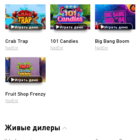
Играть демо
Играть демо
Играть демо
Crab Trap
101 Candies
Big Bang Boom
NetEnt
NetEnt
NetEnt
Играть демо
Fruit Shop Frenzy
NetEnt
Живые дилеры