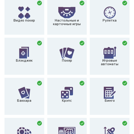
Видео покер
Настольные и
Рулетка
карточные игры
Блэкджек
Покер
Игровые
автоматы
Баккара
Крэпс
Бинго