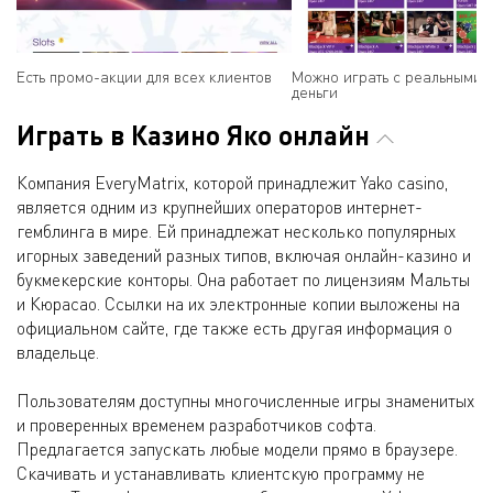
Есть промо-акции для всех клиентов
Можно играть с реальными к
деньги
Играть в Казино Яко онлайн
Компания EveryMatrix, которой принадлежит Yako casino,
является одним из крупнейших операторов интернет-
гемблинга в мире. Ей принадлежат несколько популярных
игорных заведений разных типов, включая онлайн-казино и
букмекерские конторы. Она работает по лицензиям Мальты
и Кюрасао. Ссылки на их электронные копии выложены на
официальном сайте, где также есть другая информация о
владельце.
Пользователям доступны многочисленные игры знаменитых
и проверенных временем разработчиков софта.
Предлагается запускать любые модели прямо в браузере.
Скачивать и устанавливать клиентскую программу не