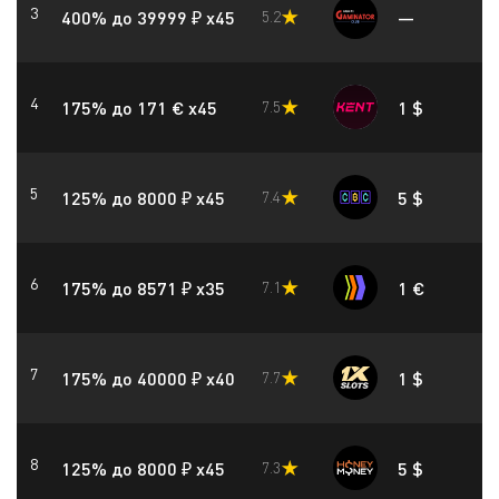
400% до 39999 ₽ x45
5.2
—
175% до 171 € x45
7.5
1 $
125% до 8000 ₽ x45
7.4
5 $
175% до 8571 ₽ x35
7.1
1 €
175% до 40000 ₽ x40
7.7
1 $
125% до 8000 ₽ x45
7.3
5 $