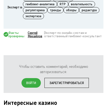
гемблинг-аналитика
RTP
волатильность
Эксперт в:
регуляторика
тренды
обзоры
редактура
экспертиза
Факты
Сергей
Эксперт по онлайн-слотам и
проверены
Михайлов
ответственный гемблинг-консультант
Чтобы оставить комментарий, необходимо
авторизоваться:
ВОЙТИ
ЗАРЕГИСТРИРОВАТЬСЯ
Интересные казино