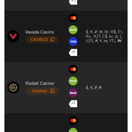
+3
Vavada Casino
$, €, ₽, M, Br, R$, Ft,
Rs., KZT, C$, kr, zł, L,
UZS, ₴, ¥, лв, YTL, ₩
+5
Riobet Casino
$, €, ₽, ₴
+5