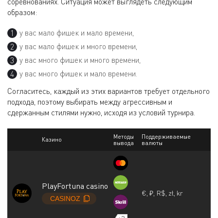
соревнованиях. Ситуация может выглядеть следующим
образом:
у вас мало фишек и мало времени,
у вас мало фишек и много времени,
у вас много фишек и много времени,
у вас много фишек и мало времени.
Согласитесь, каждый из этих вариантов требует отдельного
подхода, поэтому выбирать между агрессивным и
сдержанным стилями нужно, исходя из условий турнира.
Методы
Поддерживаемые
Казино
вывода
валюты
PlayFortuna casino
€, ₽, R$, zł, kr