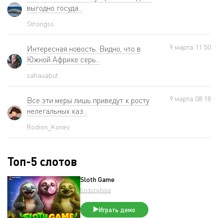
выгодно госуда...
Strongss
9 мартa 11:50
Интересная новость. Видно, что в
Южной Африке серь...
sahauabut
9 мартa 08:18
Все эти меры лишь приведут к росту
нелегальных каз...
Rodion_Konev
Топ-5 слотов
Sloth Game
Endorphina
Играть демо