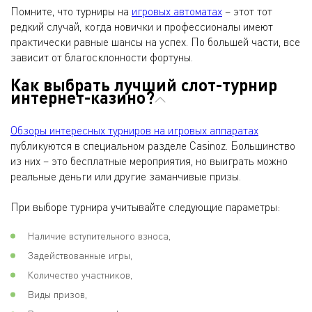
Помните, что турниры на
игровых автоматах
– этот тот
редкий случай, когда новички и профессионалы имеют
практически равные шансы на успех. По большей части, все
зависит от благосклонности фортуны.
Как выбрать лучший слот-турнир
интернет-казино?
Обзоры интересных турниров на игровых аппаратах
публикуются в специальном разделе Casinoz. Большинство
из них – это бесплатные мероприятия, но выиграть можно
реальные деньги или другие заманчивые призы.
При выборе турнира учитывайте следующие параметры:
Наличие вступительного взноса,
Задействованные игры,
Количество участников,
Виды призов,