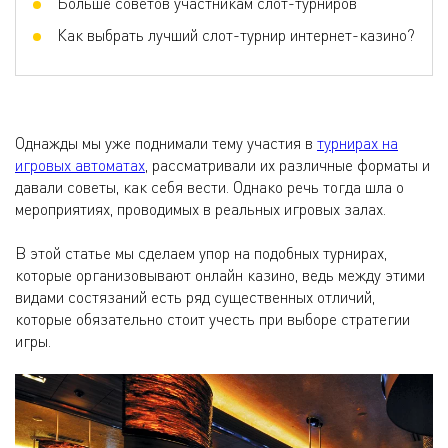
Больше советов участникам слот-турниров
Как выбрать лучший слот-турнир интернет-казино?
Однажды мы уже поднимали тему участия в
турнирах на
игровых автоматах
, рассматривали их различные форматы и
давали советы, как себя вести. Однако речь тогда шла о
мероприятиях, проводимых в реальных игровых залах.
В этой статье мы сделаем упор на подобных турнирах,
которые организовывают онлайн казино, ведь между этими
видами состязаний есть ряд существенных отличий,
которые обязательно стоит учесть при выборе стратегии
игры.