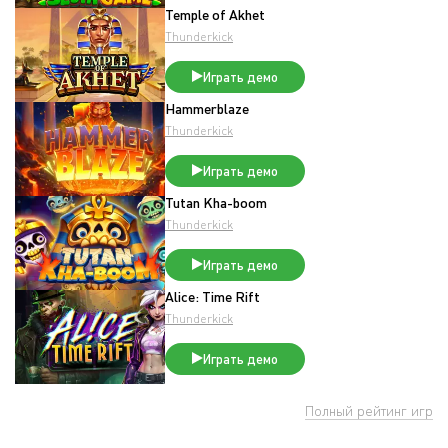
Temple of Akhet
Thunderkick
Играть демо
Hammerblaze
Thunderkick
Играть демо
Tutan Kha-boom
Thunderkick
Играть демо
Alice: Time Rift
Thunderkick
Играть демо
Полный рейтинг игр