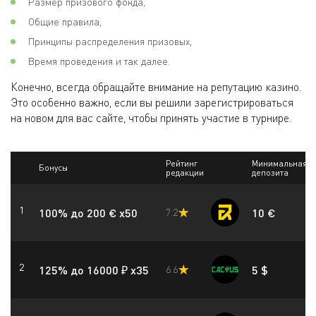
Размер призового фонда,
Общие правила,
Принципы распределения призовых,
Время проведения и так далее.
Конечно, всегда обращайте внимание на репутацию казино.
Это особенно важно, если вы решили зарегистрироваться
на новом для вас сайте, чтобы принять участие в турнире.
Рейтинг
Минимальная с
Бонусы
редакции
депозита
100% до 200 € x50
7.2
10 €
125% до 16000 ₽ x35
6.6
5 $