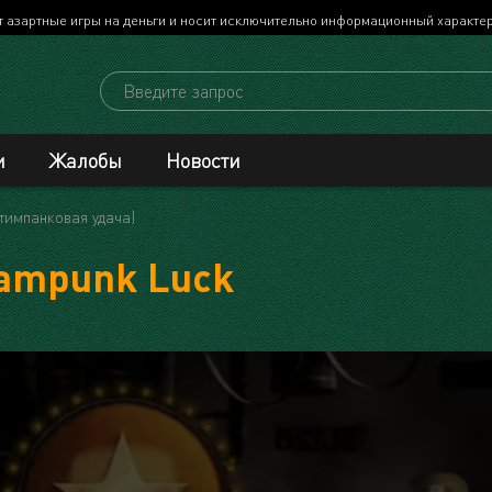
т азартные игры на деньги и носит исключительно информационный характе
и
Жалобы
Новости
тимпанковая удача)
ampunk Luck