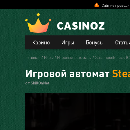
Сайт не проводи
Казино
Игры
Бонусы
Стать
Главная
Игры
Игровые автоматы
Steampunk Luck (С
Игровой автомат
Ste
от SkillOnNet