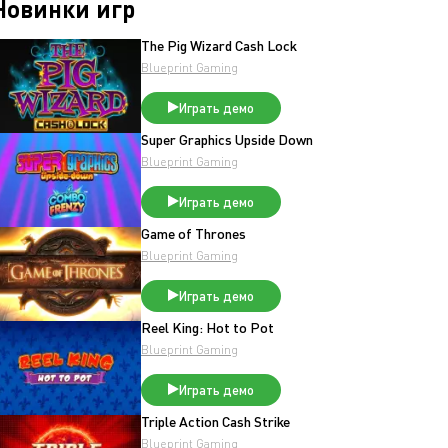
Новинки игр
The Pig Wizard Cash Lock
Blueprint Gaming
Играть демо
Super Graphics Upside Down
Blueprint Gaming
Играть демо
Game of Thrones
Blueprint Gaming
Играть демо
Reel King: Hot to Pot
Blueprint Gaming
Играть демо
Triple Action Cash Strike
Blueprint Gaming