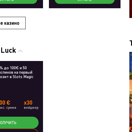
е казино
 Luck
% до 100€ и 50
спинов на первый
озит в Slots Magic
00 €
x30
акс. сумма
вейджер
ОЛУЧИТЬ