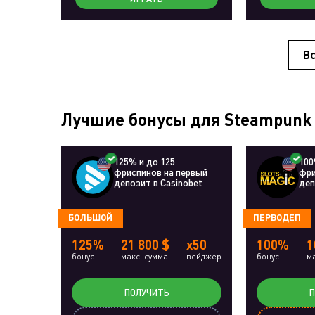
Вс
Лучшие бонусы для Steampunk
125% и до 125
100
фриспинов на первый
фри
депозит в Casinobet
деп
БОЛЬШОЙ
ПЕРВОДЕП
125%
21 800 $
x50
100%
1
бонус
макс. сумма
вейджер
бонус
м
ПОЛУЧИТЬ
П