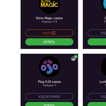
Slots Magic casino
Рейтинг 7.9
Р
MAGIC
КО
ИГРАТЬ
Play OJO casino
Luck
Рейтинг 7
КОД НЕ НУЖЕН
КО
ИГРАТЬ