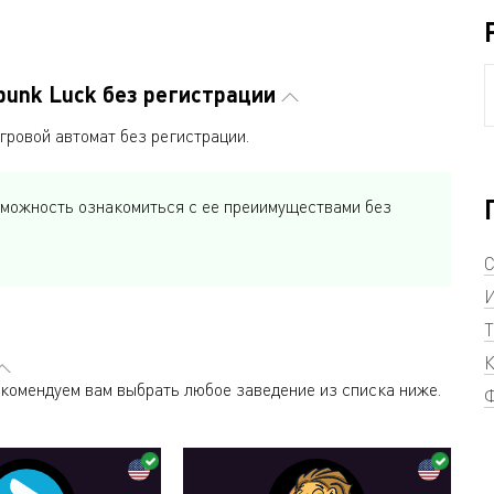
punk Luck без регистрации
ровой автомат без регистрации.
зможность ознакомиться с ее преиимуществами без
С
И
Т
К
рекомендуем вам выбрать любое заведение из списка ниже.
Ф