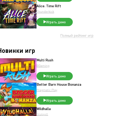
Alice: Time Rift
Thunderkick
Играть демо
Полный рейтинг игр
Новинки игр
Multi Rush
BGaming
Играть демо
Better Barn House Bonanza
Pragmatic Play
Играть демо
Wildhalla
Slotmill