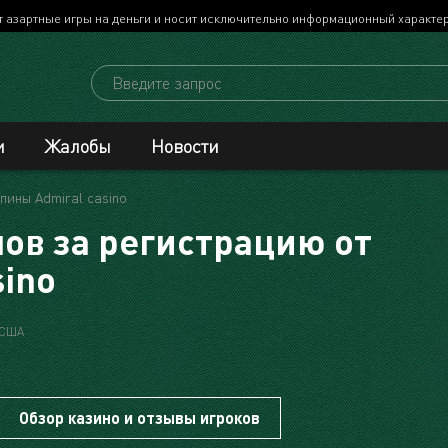
т азартные игры на деньги и носит исключительно информационный характе
и
Жалобы
Новости
пины Admiral casino
ов за регистрацию от
sino
 США
Обзор казино и отзывы игроков