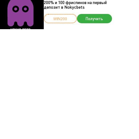
200% и 100 фриспинов на первый
депозит в Nokycbets
WIN200
Получить