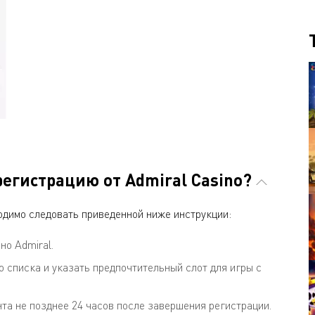
регистрацию от Admiral Casino?
одимо следовать приведенной ниже инструкции:
но Admiral.
 списка и указать предпочтительный слот для игры с
та не позднее 24 часов после завершения регистрации.