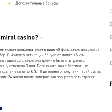
Дополнительные бонусы
С
В
miral casino?
В
сем новым пользователям в виде 40 фриспинов для слотов
М
бор. С момента активации бонуса от должен быть
выигрышей со спинов они должны быть отыграны с
Д
рышу отведено 3 дня. Если выигрыши с бесплатных
азделен этапы по €/£ 10 до полного получения всей суммы.
ение 24 часов после завершения процесса регистрации.