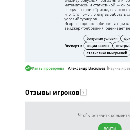
анализу бонусных программ и игро
математикой и статистикой — он о
специальности «Прикладная эконом
игр. Это помогло ему выработать с
условий турниров.
Игорь не просто собирает акции к
бонусные условия
фр
Эксперт в:
акции казино
отыгры
статистика выигрышей
Факты проверены
Александр Васильев
Научный ре
Отзывы игроков
7
Чтобы оставить коммента
ВОЙТИ