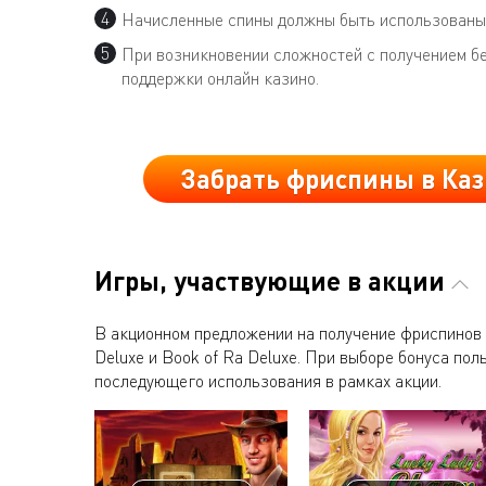
Начисленные спины должны быть использованы н
При возникновении сложностей с получением бе
поддержки онлайн казино.
Забрать фриспины в Каз
Игры, участвующие в акции
В акционном предложении на получение фриспинов 
Deluxe и Book of Ra Deluxe. При выборе бонуса по
последующего использования в рамках акции.