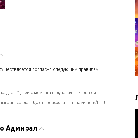
осуществляется согласно следующим правилам:
позднее 7 дней с момента получения выигрышей.
тыгрыш средств будет происходить этапами по €/£ 10.
но Адмирал