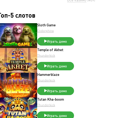
Топ-5 слотов
Sloth Game
Endorphina
Играть демо
Temple of Akhet
Thunderkick
Играть демо
Hammerblaze
Thunderkick
Играть демо
Tutan Kha-boom
Thunderkick
Играть демо