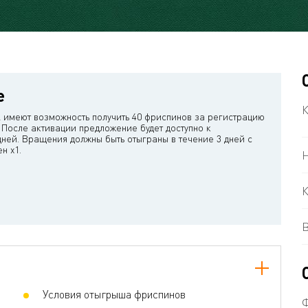
е
К
l имеют возможность получить 40 фриспинов за регистрацию
 После активации предложение будет доступно к
ней. Вращения должны быть отыграны в течение 3 дней с
н х1.
Н
К
В
Условия отыгрыша фриспинов
Ф