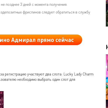
е позднее 3 дней с момента получения.
здепозитных фриспинов следует обратиться в службу
ино Адмирал прямо сейчас
за регистрацию участвуют два слота: Lucky Lady Charm
льзователю необходимо выбрать один слот для