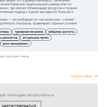
вых акций. Его карьера началась с увлечения
кончил Киевский национальный университет по
ика», где изучал оптимизацию ресурсов и теорию
истемный подход к оценке выгодности бонусов и
азино — он разбирает их «на молекулы»: считает
испины
турнирная механика
вейджер-расчеты
ш депозитов
актуальные промо
риск-менеджмент
дактор и фактчекер
Сначала новые
рий, необходимо авторизоваться:
ЗАРЕГИСТРИРОВАТЬСЯ