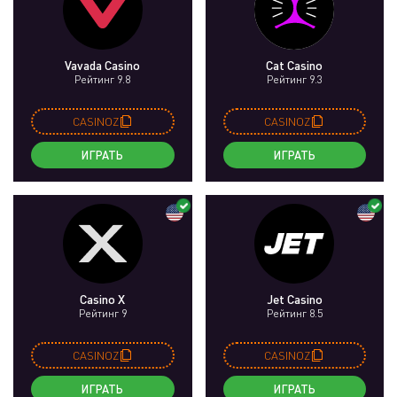
Vavada Casino
Cat Casino
Рейтинг 9.8
Рейтинг 9.3
CASINOZ
CASINOZ
ИГРАТЬ
ИГРАТЬ
Casino X
Jet Casino
Рейтинг 9
Рейтинг 8.5
CASINOZ
CASINOZ
ИГРАТЬ
ИГРАТЬ