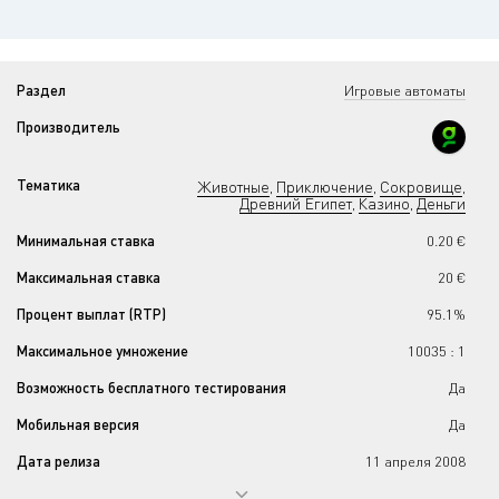
Раздел
Игровые автоматы
Производитель
Тематика
Животные
Приключение
Сокровище
,
,
,
Древний Египет
Казино
Деньги
,
,
Минимальная ставка
0.20 €
Максимальная ставка
20 €
Процент выплат (RTP)
95.1%
Максимальное умножение
10035 : 1
Возможность бесплатного тестирования
Да
Мобильная версия
Да
Дата релиза
11 апреля 2008
Прогрессивный джекпот
Да