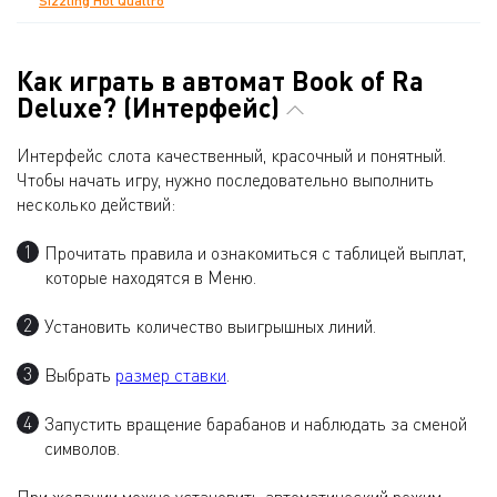
Sizzling Hot Quattro
Как играть в автомат Book of Ra
Deluxe? (Интерфейс)
Интерфейс слота качественный, красочный и понятный.
Чтобы начать игру, нужно последовательно выполнить
несколько действий:
Прочитать правила и ознакомиться с таблицей выплат,
которые находятся в Меню.
Установить количество выигрышных линий.
Выбрать
размер ставки
.
Запустить вращение барабанов и наблюдать за сменой
символов.
При желании можно установить автоматический режим