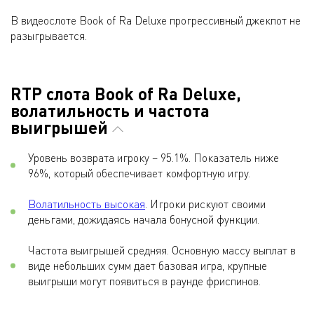
В видеослоте Book of Ra Deluxe прогрессивный джекпот не
разыгрывается.
RTP слота Book of Ra Deluxe,
волатильность и частота
выигрышей
Уровень возврата игроку – 95.1%. Показатель ниже
96%, который обеспечивает комфортную игру.
Волатильность высокая
. Игроки рискуют своими
деньгами, дожидаясь начала бонусной функции.
Частота выигрышей средняя. Основную массу выплат в
виде небольших сумм дает базовая игра, крупные
выигрыши могут появиться в раунде фриспинов.