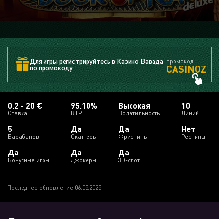
Для игры регистрируйтесь в Казино Вавада
промокод
CASINOZ
по промокоду
0.2 - 20 €
95.10%
Высокая
10
Ставка
RTP
Волатильность
Линий
5
Да
Да
Нет
Барабанов
Скаттеры
Фриспины
Респины
Да
Да
Да
Бонусные игры
Джокеры
3D-слот
Последнее обновление 06.05.2025