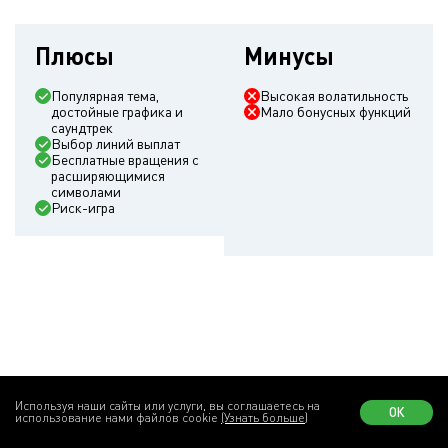
Игроки могут поставить максимум 2 евро на 1 линию или,
соответственно, 20 евро на все 10 линий выплат.
Плюсы
Минусы
Популярная тема,
Высокая волатильность
достойные графика и
Мало бонусных функций
саундтрек
Выбор линий выплат
Бесплатные вращения с
расширяющимися
символами
Риск-игра
Используя наши сайты или услуги, вы соглашаетесь на
ОК
использование нами файлов cookie
(Узнать больше)