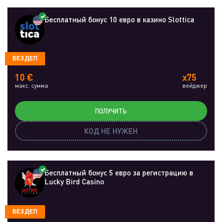
Бесплатный бонус 10 евро в казино Slottica
БЕЗДЕП
10 €
x75
макс. сумма
вейджер
ПОЛУЧИТЬ
КОД НЕ НУЖЕН
Бесплатный бонус 5 евро за регистрацию в
Lucky Bird Casino
БЕЗДЕП