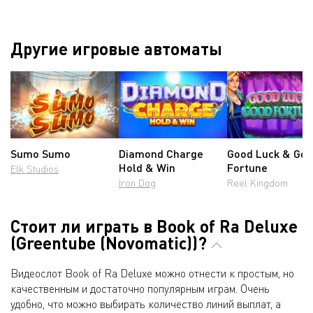
Другие игровые автоматы
Sumo Sumo
Diamond Charge
Good Luck & Go
Hold & Win
Fortune
Elk Studios
Iron Dog
Reel Kingdom
Стоит ли играть в Book of Ra Deluxe
(Greentube (Novomatic))?
Видеослот Book of Ra Deluxe можно отнести к простым, но
качественным и достаточно популярным играм. Очень
удобно, что можно выбирать количество линий выплат, а