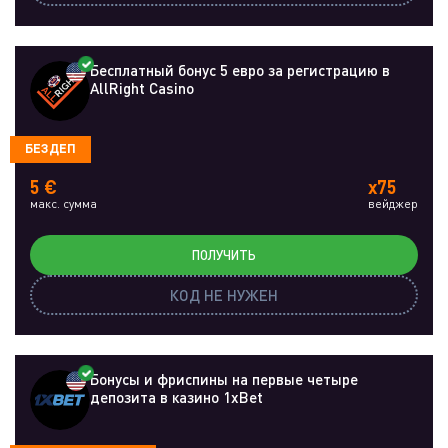
Бесплатный бонус 5 евро за регистрацию в
AllRight Casino
БЕЗДЕП
5 €
x75
макс. сумма
вейджер
ПОЛУЧИТЬ
КОД НЕ НУЖЕН
Бонусы и фриспины на первые четыре
депозита в казино 1xBet