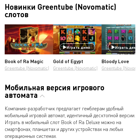
Новинки Greentube (Novomatic)
слотов
Играть демо
Играть демо
Book of Ra Magic
Gold of Egypt
Bloody Love
Greentube (Novomatic)
Greentube (Novomatic)
Greentube (Novomat
Мобильная версия игрового
автомата
Компания-разработчик предлагает гемблерам удобный
мобильный игровой автомат, идентичный десктопной версии.
Играть в мобильный слот Book of Ra Deluxe можно на
смартфонах, планшетах и других устройствах на любых
операционных системах.