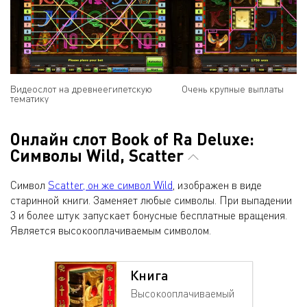
Видеослот на древнеегипетскую
Очень крупные выплаты
тематику
Онлайн слот Book of Ra Deluxe:
Символы Wild, Scatter
Символ
Scatter, он же символ Wild
, изображен в виде
старинной книги. Заменяет любые символы. При выпадении
3 и более штук запускает бонусные бесплатные вращения.
Является высокооплачиваемым символом.
Книга
Высокооплачиваемый