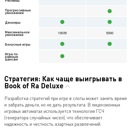
Респины
Прогрессивные
умножения
Джокеры
Максимальное
10035
5000
умножение
Бонусные игры
Игра по
равным
шансам
Стратегия: Как чаще выигрывать в
Book of Ra Deluxe
Разработка стратегий при игре в слоты может занять время
и забрать деньги, но не дать результата. В лицензионных
игровых автоматах используется технология ГСЧ
(генератора случайных чисел), что обеспечивает
надежность и честность азартных развлечений.