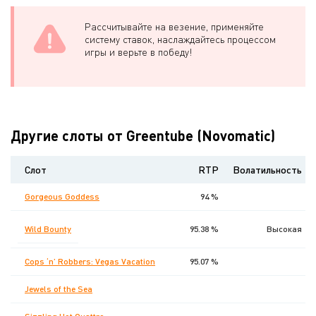
Рассчитывайте на везение, применяйте
систему ставок, наслаждайтесь процессом
игры и верьте в победу!
Другие слоты от Greentube (Novomatic)
Слот
RTP
Волатильность
Gorgeous Goddess
94 %
Wild Bounty
95.38 %
Высокая
Cops ‘n’ Robbers: Vegas Vacation
95.07 %
Jewels of the Sea