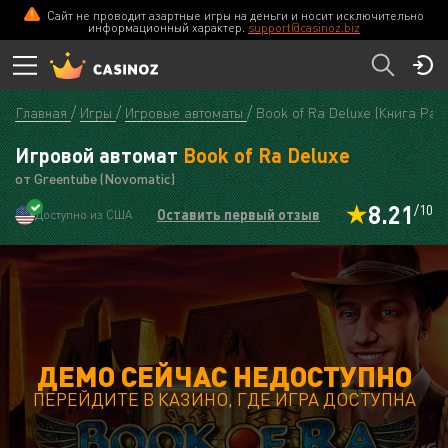
Сайт не проводит азартные игры на деньги и носит исключительно
информационный характер.
support@casinoz.biz
Главная
Игры
Игровые автоматы
Book of Ra Deluxe (Книга Ра 
Игровой автомат
Book of Ra Deluxe
от Greentube (Novomatic)
8.21
/10
Оставить первый отзыв
Доступно из США
ДЕМО СЕЙЧАС НЕДОСТУПНО
ПЕРЕЙДИТЕ В КАЗИНО, ГДЕ ИГРА ДОСТУПНА