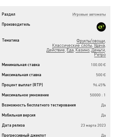
Раздел
Игровые автоматы
Производитель
Тематика
Фрукты/овощи
,
Классические слоты
Удача
,
,
Действие
Еда
Казино
Деньги
,
,
,
,
Ретро
Минимальная ставка
100.00 €
Максимальная ставка
500 €
Процент выплат (RTP)
96.45%
Максимальное умножение
50000 : 1
Возможность бесплатного тестирования
Да
Мобильная версия
Да
Дата релиза
23 мартa 2023
Прогрессивный джекпот
Да