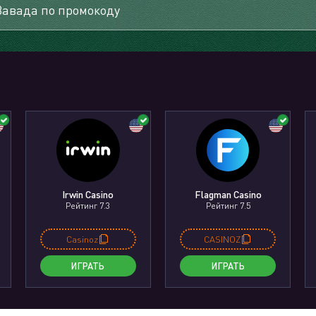
Вавада по промокоду
Irwin Casino
Flagman Casino
Рейтинг 7.3
Рейтинг 7.5
Casinoz
CASINOZ
ИГРАТЬ
ИГРАТЬ