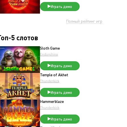
Играть демо
Полный рейтинг игр
Топ-5 слотов
Sloth Game
Endorphina
Играть демо
Temple of Akhet
Thunderkick
Играть демо
Hammerblaze
Thunderkick
Играть демо