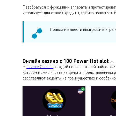
Разобраться с функциями аппарата и протестироват
использует для ставок кредиты, так что пополнять 
Правда и вывести выигрыши в игре н
Онлайн казино с 100 Power Hot slot
В
списке Casinoz
каждый пользователей найдет для 
котором можно играть на деньги. Представленный 
расставляют акценты на преимуществах и особенно