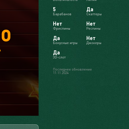
5
Да
Барабанов
Скаттеры
Нет
Нет
НО
Фриспины
Респины
Да
Нет
Бонусные игры
Джокеры
А
Да
3D-слот
Последнее обновление
11.11.2024