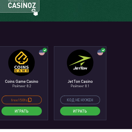
промокод
CASINOZ
Coins Game Casino
JetTon Casino
Рейтинг 8.2
Рейтинг 8.1
free150fs
КОД НЕ НУЖЕН
ИГРАТЬ
ИГРАТЬ