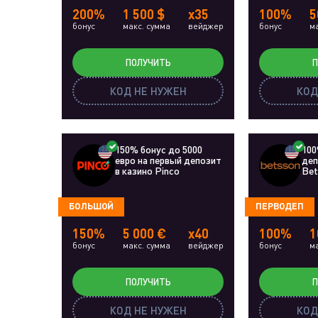
200%
1 500 $
x35
100%
5
бонус
макс. сумма
вейджер
бонус
м
ПОЛУЧИТЬ
П
КОД НЕ НУЖЕН
КОД
150% бонус до 5000
100
евро на первый депозит
деп
в казино Pinco
Bet
БОЛЬШОЙ
ПЕРВОДЕП
150%
5 000 €
x40
100%
1
бонус
макс. сумма
вейджер
бонус
м
ПОЛУЧИТЬ
П
КОД НЕ НУЖЕН
КОД