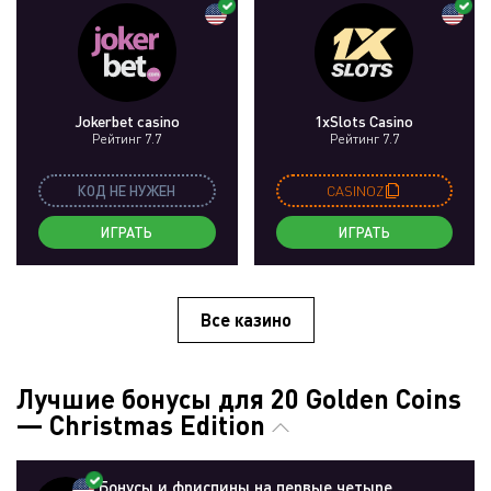
Jokerbet casino
1xSlots Casino
Рейтинг 7.7
Рейтинг 7.7
КОД НЕ НУЖЕН
CASINOZ
ИГРАТЬ
ИГРАТЬ
Все казино
Лучшие бонусы для 20 Golden Coins
— Christmas Edition
Бонусы и фриспины на первые четыре