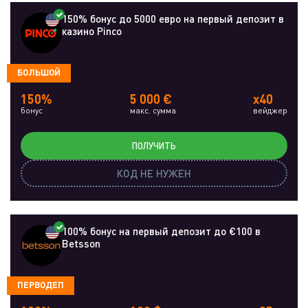
150% бонус до 5000 евро на первый депозит в
казино Pinco
БОЛЬШОЙ
150%
5 000 €
x40
бонус
макс. сумма
вейджер
ПОЛУЧИТЬ
КОД НЕ НУЖЕН
100% бонус на первый депозит до €100 в
Betsson
ПЕРВОДЕП