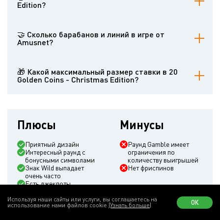
Edition?
Уровень возврата игроку составляет 95.88%.
🤝 Сколько барабанов и линий в игре от
Amusnet?
В онлайн-слоте предлагается 5 барабанов в 3 ряда и 20
фиксированных линий выплат.
🎁 Какой максимальный размер ставки в 20
Golden Coins - Christmas Edition?
Игроки могут поставить максимум 40 евро.
Плюсы
Минусы
Приятный дизайн
Раунд Gamble имеет
Интересный раунд с
ограничения по
бонусными символами
количеству выигрышей
Знак Wild выпадает
Нет фриспинов
очень часто
Есть джекпоты
Достаточное
количество линий для
Используя наши сайты или услуги, вы соглашаетесь на
ОК
использование нами файлов cookie
(Узнать больше)
выплат