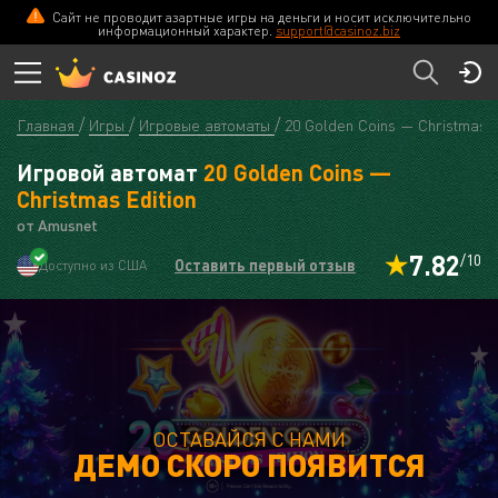
Сайт не проводит азартные игры на деньги и носит исключительно
информационный характер.
support@casinoz.biz
Главная
Игры
Игровые автоматы
20 Golden Coins — Christmas 
Игровой автомат
20 Golden Coins —
Christmas Edition
от Amusnet
7.82
/10
Оставить первый отзыв
Доступно из США
ОСТАВАЙСЯ С НАМИ
ДЕМО СКОРО ПОЯВИТСЯ