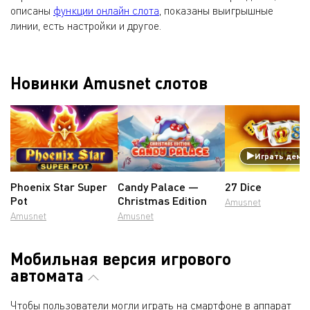
описаны
функции онлайн слота
, показаны выигрышные
линии, есть настройки и другое.
Новинки Amusnet слотов
Играть демо
Phoenix Star Super
Candy Palace —
27 Dice
Pot
Christmas Edition
Amusnet
Amusnet
Amusnet
Мобильная версия игрового
автомата
Чтобы пользователи могли играть на смартфоне в аппарат