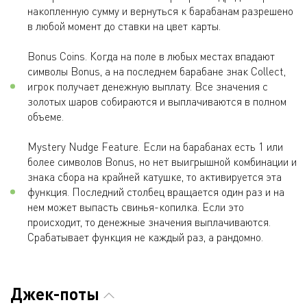
накопленную сумму и вернуться к барабанам разрешено
в любой момент до ставки на цвет карты.
Bonus Coins. Когда на поле в любых местах впадают
символы Bonus, а на последнем барабане знак Collect,
игрок получает денежную выплату. Все значения с
золотых шаров собираются и выплачиваются в полном
объеме.
Mystery Nudge Feature. Если на барабанах есть 1 или
более символов Bonus, но нет выигрышной комбинации и
знака сбора на крайней катушке, то активируется эта
функция. Последний столбец вращается один раз и на
нем может выпасть свинья-копилка. Если это
происходит, то денежные значения выплачиваются.
Срабатывает функция не каждый раз, а рандомно.
Джек-поты