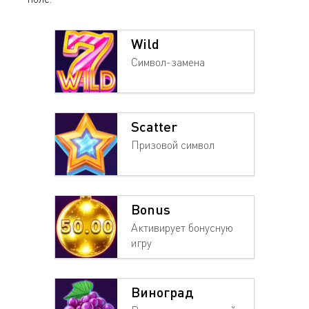
Wild
Символ-замена
Scatter
Призовой символ
Bonus
Активирует бонусную
игру
Виноград