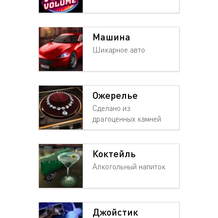
Машина
Шикарное авто
Ожерелье
Сделано из
драгоценных камней
Коктейль
Алкогольный напиток
Джойстик