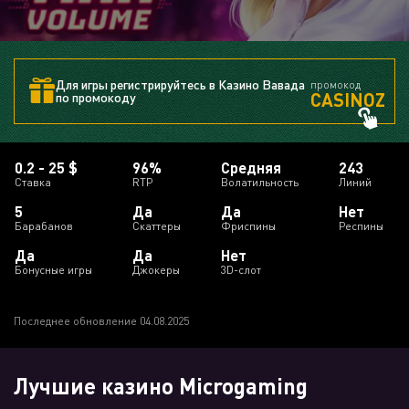
Для игры регистрируйтесь в Казино Вавада
промокод
CASINOZ
по промокоду
0.2 - 25 $
96%
Средняя
243
Ставка
RTP
Волатильность
Линий
5
Да
Да
Нет
Барабанов
Скаттеры
Фриспины
Респины
Да
Да
Нет
Бонусные игры
Джокеры
3D-слот
Последнее обновление 04.08.2025
Лучшие казино Microgaming