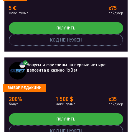
5 €
x75
макс. сумма
вейджер
ПОЛУЧИТЬ
КОД НЕ НУЖЕН
Бонусы и фриспины на первые четыре
депозита в казино 1xBet
ВЫБОР РЕДАКЦИИ
200%
1 500 $
x35
бонус
макс. сумма
вейджер
ПОЛУЧИТЬ
КОД НЕ НУЖЕН