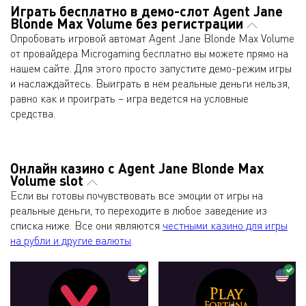
Играть бесплатно в демо-слот Agent Jane
Blonde Max Volume без регистрации
Опробовать игровой автомат Agent Jane Blonde Max Volume
от провайдера Microgaming бесплатно вы можете прямо на
нашем сайте. Для этого просто запустите демо-режим игры
и наслаждайтесь. Выиграть в нем реальные деньги нельзя,
равно как и проиграть – игра ведется на условные
средства.
Онлайн казино с Agent Jane Blonde Max
Volume slot
Если вы готовы почувствовать все эмоции от игры на
реальные деньги, то переходите в любое заведение из
списка ниже. Все они являются
честными казино для игры
на рубли и другие валюты
.