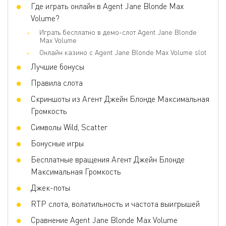
Джокеры
Где играть онлайн в Agent Jane Blonde Max
Да
Volume?
Скаттер
Да
Играть бесплатно в демо-слот Agent Jane Blonde
Игра по равным шансам
Нет
Max Volume
Онлайн казино с Agent Jane Blonde Max Volume slot
Бонусные игры
Free Spins, Multiplier
Лучшие бонусы
Волатильность
Средняя
Правила слота
3D слот
Нет
Скриншоты из Агент Джейн Блонде Максимальная
Респины
Нет
Громкость
Фриспины
Да
Символы Wild, Scatter
Прогрессивные умножения
Нет
Бонусные игры
Бесплатные вращения Агент Джейн Блонде
Максимальная Громкость
Джек-поты
RTP слота, волатильность и частота выигрышей
Сравнение Agent Jane Blonde Max Volume