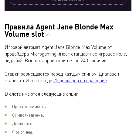
Правила Agent Jane Blonde Max
Volume slot
Игровой автомат Agent Jane Blonde Max Volume от
провайдера Microgaming имеет стандартное игровое поле,
вида 5х3. Выплаты производятся по 243 линиями.
Ставки размещаются перед каждым спином. Диапазон
ставок от 20 центов до
25 долларов на вращение
.
В слоте имеются следующие опции:
Простые символы;
Символ-замена;
Джекпоты;
Фриспины.