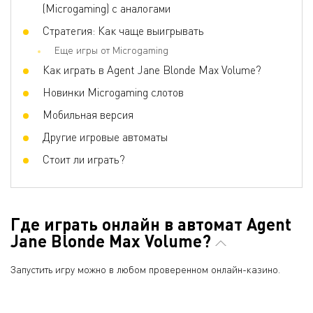
(Microgaming) с аналогами
Стратегия: Как чаще выигрывать
Еще игры от Microgaming
Как играть в Agent Jane Blonde Max Volume?
Новинки Microgaming слотов
Мобильная версия
Другие игровые автоматы
Стоит ли играть?
Где играть онлайн в автомат Agent
Jane Blonde Max Volume?
Запустить игру можно в любом проверенном онлайн-казино.