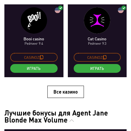
Booi casino
Cat Casino
Рейтинг 9.4
Рейтинг 9.3
CASINOZ
CASINOZ
ИГРАТЬ
ИГРАТЬ
Все казино
Лучшие бонусы для Agent Jane
Blonde Max Volume