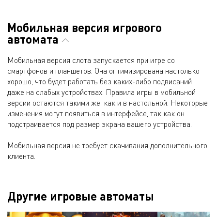
Мобильная версия игрового
автомата
Мобильная версия слота запускается при игре со
смартфонов и планшетов. Она оптимизирована настолько
хорошо, что будет работать без каких-либо подвисаний
даже на слабых устройствах. Правила игры в мобильной
версии остаются такими же, как и в настольной. Некоторые
изменения могут появиться в интерфейсе, так как он
подстраивается под размер экрана вашего устройства.
Мобильная версия не требует скачивания дополнительного
клиента.
Другие игровые автоматы