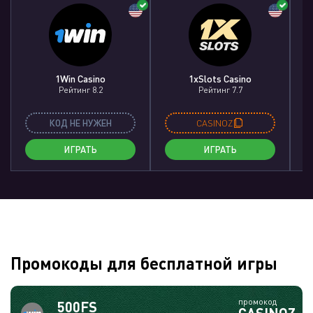
1Win Casino
1xSlots Casino
Рейтинг 8.2
Рейтинг 7.7
КОД НЕ НУЖЕН
CASINOZ
ИГРАТЬ
ИГРАТЬ
Промокоды для бесплатной игры
промокод
500FS