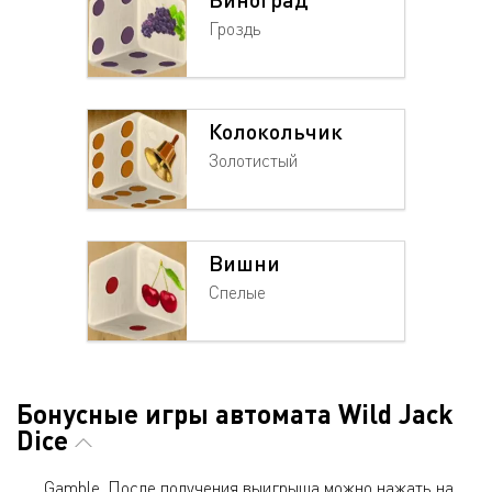
Гроздь
Колокольчик
Золотистый
Вишни
Спелые
Бонусные игры автомата Wild Jack
Dice
Gamble. После получения выигрыша можно нажать на