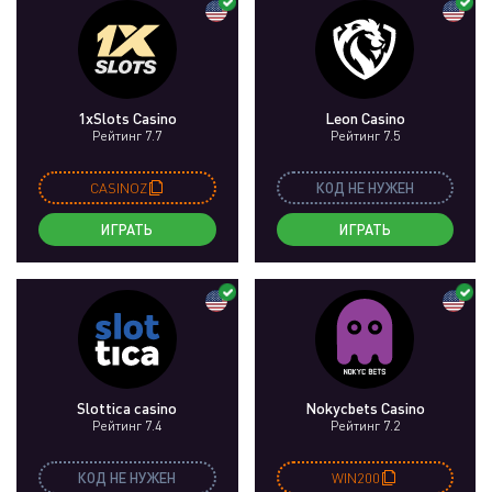
1xSlots Casino
Leon Casino
Рейтинг 7.7
Рейтинг 7.5
CASINOZ
КОД НЕ НУЖЕН
ИГРАТЬ
ИГРАТЬ
Slottica casino
Nokycbets Casino
Рейтинг 7.4
Рейтинг 7.2
КОД НЕ НУЖЕН
WIN200