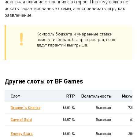
исключая влияние сторонних факторов. Поэтому важно не
искать гарантированные схемы, а воспринимать игру как
развлечение.
Контроль бюджета и умеренные ставки
помогут избежать быстрых растрат, но не
дадут гарантий выигрыша.
Другие слоты от BF Games
Слот
RTP
Волатильность
Maxwin
Dragon`s Chance
96.01 %
Высокая
7250
Cave of Gold
96.07 %
Высокая
636
Energy Stars
96.01 %
Высокая
2000