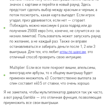
значок с картами и перейти в новый раунд. Здесь
предстоит сделать выбор между красным и черным, а
потом посмотреть, какая карта выпадет. Если игрок
угадал, приз удваивается, если нет — сгорает.
Побеждать можно максимум 4 раза подряд или до
получения 25000 евро (что, конечно, не случится из-за
низких лимитов). Пользователь может запускать раунд
по желанию, а не каждый раз. Также он вправе
останавливаться и забирать деньги после 1, 2 или 3
выигрыша. Для тех, кто любит
игры по шансам
, это
отличный способ проверить свою интуицию.
Multiplier. Если все поле покроют вишни, апельсины,
виноград или арбузы, то к общему выигрышу будет
применен множитель х3. Соответственно выплата за
спин составит х40.5 от ставки, что очень хорошо.
Я не заметила, чтобы мультипликатор давался так уж часто,
а вот раунд Gamble — это отличная функция, позволяющая
приумножить все свои выигрыши.