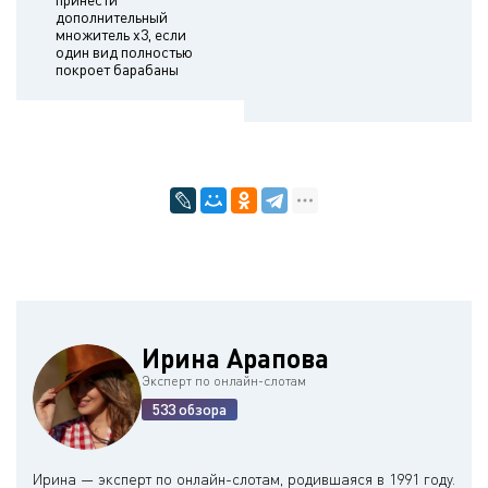
дополнительный
множитель х3, если
один вид полностью
покроет барабаны
Ирина Арапова
Эксперт по онлайн-слотам
533 обзора
Ирина — эксперт по онлайн-слотам, родившаяся в 1991 году.