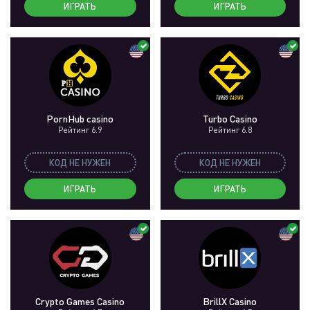
ИГРАТЬ
ИГРАТЬ
PornHub casino
Turbo Casino
Рейтинг 6.9
Рейтинг 6.8
КОД НЕ НУЖЕН
КОД НЕ НУЖЕН
ИГРАТЬ
ИГРАТЬ
Crypto Games Casino
BrillX Casino