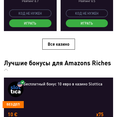
Рейтинг 6.7
Рейтинг 6.5
КОД НЕ НУЖЕН
КОД НЕ НУЖЕН
ИГРАТЬ
ИГРАТЬ
Все казино
Лучшие бонусы для Amazons Riches
Бесплатный бонус 10 евро в казино Slottica
БЕЗДЕП
10 €
x75