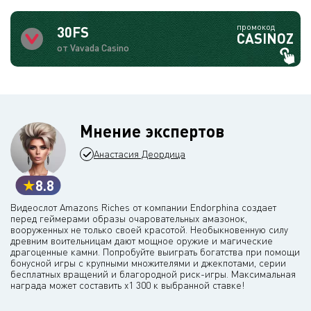
промокод
30FS
CASINOZ
от Vavada Casino
Мнение экспертов
Анастасия Деордица
8.8
Видеослот Amazons Riches от компании Endorphina создает
перед геймерами образы очаровательных амазонок,
вооруженных не только своей красотой. Необыкновенную силу
древним воительницам дают мощное оружие и магические
драгоценные камни. Попробуйте выиграть богатства при помощи
бонусной игры с крупными множителями и джекпотами, серии
бесплатных вращений и благородной риск-игры. Максимальная
награда может составить х1 300 к выбранной ставке!