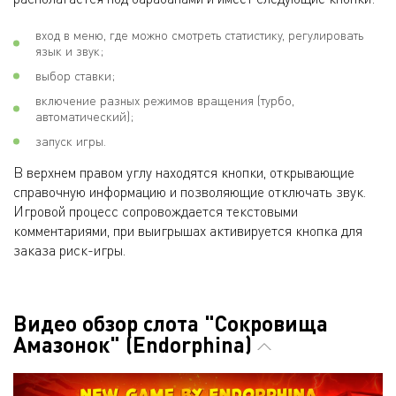
вход в меню, где можно смотреть статистику, регулировать
язык и звук;
выбор ставки;
включение разных режимов вращения (турбо,
автоматический);
запуск игры.
В верхнем правом углу находятся кнопки, открывающие
справочную информацию и позволяющие отключать звук.
Игровой процесс сопровождается текстовыми
комментариями, при выигрышах активируется кнопка для
заказа риск-игры.
Видео обзор слота "Сокровища
Амазонок" (Endorphina)