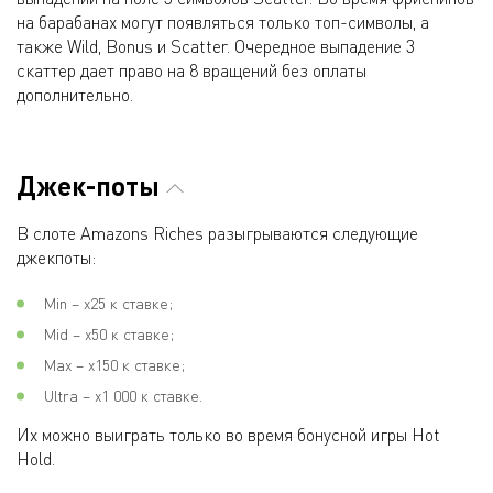
на барабанах могут появляться только топ-символы, а
также Wild, Bonus и Scatter. Очередное выпадение 3
скаттер дает право на 8 вращений без оплаты
дополнительно.
Джек-поты
В слоте Amazons Riches разыгрываются следующие
джекпоты:
Min – х25 к ставке;
Mid – х50 к ставке;
Max – х150 к ставке;
Ultra – х1 000 к ставке.
Их можно выиграть только во время бонусной игры Hot
Hold.