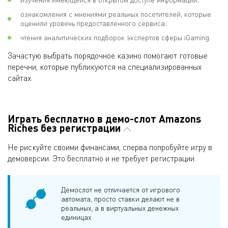
ознакомления с мнениями реальных посетителей, которые
оценили уровень предоставленного сервиса;
чтения аналитических подборок экспертов сферы iGaming.
Зачастую выбрать порядочное казино помогают готовые
перечни, которые публикуются на специализированных
сайтах.
Играть бесплатно в демо-слот Amazons
Riches без регистрации
Не рискуйте своими финансами, сперва попробуйте игру в
демоверсии. Это бесплатно и не требует регистрации.
Демослот не отличается от игрового
автомата, просто ставки делают не в
реальных, а в виртуальных денежных
единицах.