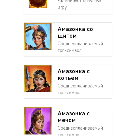
Активирует бонусную
игру
Амазонка со
щитом
Среднеоплачиваемый
топ-символ
Амазонка с
копьем
Среднеоплачиваемый
топ-символ
Амазонка с
мечом
Среднеоплачиваемый
топ-символ