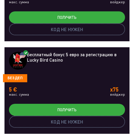
макс. сумма
вейджер
ПОЛУЧИТЬ
КОД НЕ НУЖЕН
Бесплатный бонус 5 евро за регистрацию в
Lucky Bird Casino
БЕЗДЕП
5 €
x75
макс. сумма
вейджер
ПОЛУЧИТЬ
КОД НЕ НУЖЕН