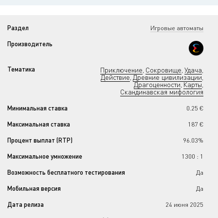
Раздел
Игровые автоматы
Производитель
Тематика
Приключение
Сокровище
Удача
,
,
,
Действие
Древние цивилизации
,
,
Драгоценности
Карты
,
,
Скандинавская мифология
Минимальная ставка
0.25 €
Максимальная ставка
187 €
Процент выплат (RTP)
96.03%
Максимальное умножение
1300 : 1
Возможность бесплатного тестирования
Да
Мобильная версия
Да
Дата релиза
24 июня 2025