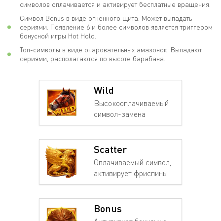
символов оплачивается и активирует бесплатные вращения.
Символ Bonus в виде огненного щита. Может выпадать
сериями. Появление 6 и более символов является триггером
бонусной игры Hot Hold.
Топ-символы в виде очаровательных амазонок. Выпадают
сериями, располагаются по высоте барабана.
Wild
Высокооплачиваемый
символ-замена
Scatter
Оплачиваемый символ,
активирует фриспины
Bonus