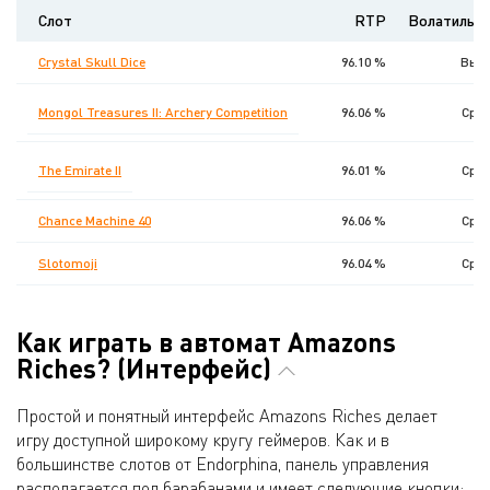
Слот
RTP
Волатильн
Crystal Skull Dice
96.10 %
Выс
Mongol Treasures II: Archery Competition
96.06 %
Сре
The Emirate II
96.01 %
Сре
Chance Machine 40
96.06 %
Сре
Slotomoji
96.04 %
Сре
Как играть в автомат Amazons
Riches? (Интерфейс)
Простой и понятный интерфейс Amazons Riches делает
игру доступной широкому кругу геймеров. Как и в
большинстве слотов от Endorphina, панель управления
располагается под барабанами и имеет следующие кнопки: