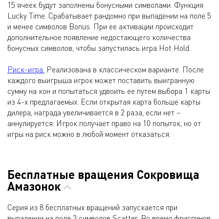
15 ячеек будут заполнены бонусными символами. Функция
Lucky Time. Срабатывает рандомно при выпадении на поле 5
и менее символов Bonus. При ее активации происходит
дополнительное появление недостающего количества
бонусных символов, чтобы запустилась игра Hot Hold.
Риск-игра.
Реализована в классическом варианте. После
каждого выигрыша игрок может поставить выигранную
сумму на кон и попытаться удвоить ее путем выбора 1 карты
из 4-х предлагаемых. Если открытая карта больше карты
дилера, награда увеличивается в 2 раза, если нет –
аннулируется. Игрок получает право на 10 попыток, но от
игры на риск можно в любой момент отказаться.
Бесплатные вращения Сокровища
Амазонок
Серия из 8 бесплатных вращений запускается при
выпадении на поле 3 символов Scatter. Во время фриспинов