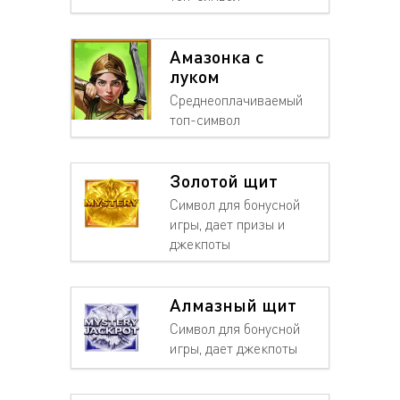
Амазонка с
луком
Среднеоплачиваемый
топ-символ
Золотой щит
Символ для бонусной
игры, дает призы и
джекпоты
Алмазный щит
Символ для бонусной
игры, дает джекпоты