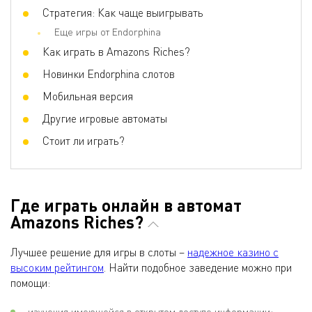
Стратегия: Как чаще выигрывать
Еще игры от Endorphina
Как играть в Amazons Riches?
Новинки Endorphina слотов
Мобильная версия
Другие игровые автоматы
Стоит ли играть?
Где играть онлайн в автомат
Amazons Riches?
Лучшее решение для игры в слоты –
надежное казино с
высоким рейтингом
. Найти подобное заведение можно при
помощи:
изучения имеющейся в открытом доступе информации;