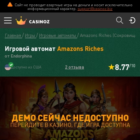
Сайт не проводит азартные игры на деньги и носит исключительно
информационный характер.
support@casinoz.biz
Главная
Игры
Игровые автоматы
Amazons Riches (Сокровища 
Игровой автомат
Amazons Riches
от Endorphina
8.77
/10
2 отзыва
Доступно из США
ДЕМО СЕЙЧАС НЕДОСТУПНО
ПЕРЕЙДИТЕ В КАЗИНО, ГДЕ ИГРА ДОСТУПНА