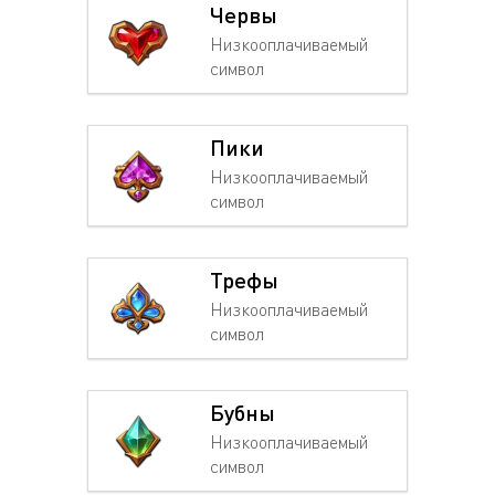
Червы
Низкооплачиваемый
символ
Пики
Низкооплачиваемый
символ
Трефы
Низкооплачиваемый
символ
Бубны
Низкооплачиваемый
символ