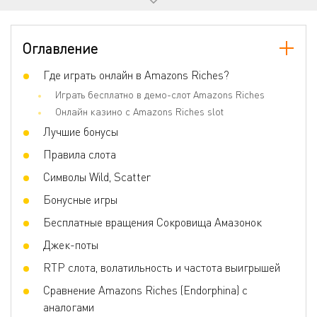
Прогрессивный джекпот
Да
Количество барабанов
5
Оглавление
Количество линий
25
Джокеры
Где играть онлайн в Amazons Riches?
Да
Играть бесплатно в демо-слот Amazons Riches
Скаттер
Да
Онлайн казино с Amazons Riches slot
Игра по равным шансам
Да
Лучшие бонусы
Бонусные игры
Free Spins, Bonus Spins, Bonus Game,
Правила слота
Hold and Win Spins
Символы Wild, Scatter
Волатильность
Средняя
Бонусные игры
3D слот
Да
Бесплатные вращения Сокровища Амазонок
Респины
Нет
Джек-поты
Фриспины
Да
RTP слота, волатильность и частота выигрышей
Прогрессивные умножения
Да
Сравнение Amazons Riches (Endorphina) с
Ставка на линию
0.25 - 187.5
аналогами