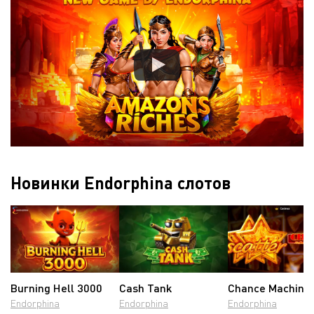
Новинки Endorphina слотов
Burning Hell 3000
Cash Tank
Chance Machine
Endorphina
Endorphina
Endorphina