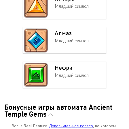
Младший символ
Алмаз
Младший символ
Нефрит
Младший символ
Бонусные игры автомата Ancient
Temple Gems
Bonus Reel Feature.
Дополнительное колесо
, на котором