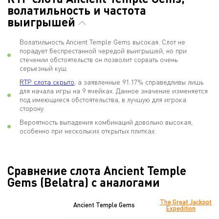
волатильность и частота
выигрышей
Волатильность Ancient Temple Gems высокая. Слот не
порадует беспрестанной чередой выигрышей, но при
стечении обстоятельств он позволит сорвать очень
серьезный куш.
RTP слота скрыто
, а заявленные 91.17% справедливы лишь
для начала игры на 9 ячейках. Данное значение изменяется
под имеющиеся обстоятельства, в лучшую для игрока
сторону.
Вероятность выпадения комбинаций довольно высокая,
особенно при нескольких открытых плитках.
Сравнение слота Ancient Temple
Gems (Belatra) с аналогами
The Great Jackpot
Ancient Temple Gems
Expedition