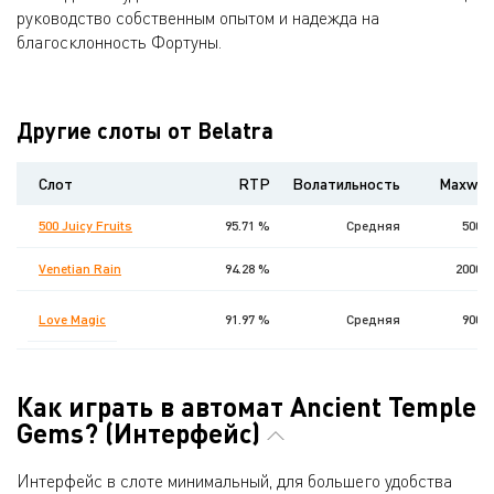
руководство собственным опытом и надежда на
благосклонность Фортуны.
Другие слоты от Belatra
Слот
RTP
Волатильность
Maxwin
500 Juicy Fruits
95.71 %
Средняя
5000
Venetian Rain
94.28 %
20000
Love Magic
91.97 %
Средняя
9000
Как играть в автомат Ancient Temple
Gems? (Интерфейс)
Интерфейс в слоте минимальный, для большего удобства