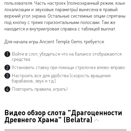
пользователя. Часть настроек (полноэкранный режим, язык
локализации и звуковые параметры) вынесена в правый
верхний угол экрана. Остальные системные опции спрятаны
под кнопку с тремя горизонтальными полосами. Там же
находится и внутриигровая справка с таблицей выплат.
Для начала игры Ancient Temple Gems требуется:
Войти в слот, убедиться что на балансе отображаются
средства.
Установить ставку при помощи стрелочек влево-вправо.
Настроить все для удобства (скорость вращения
барабанов, звук и т.д.).
Повторить правила, играть!
Видео обзор слота "Драгоценности
Древнего Храма" (Belatra)