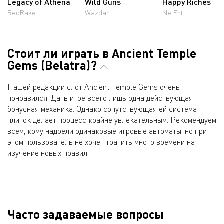
Legacy of Athena
Wild Guns
Happy Riches
RedRake
Wazdan
NetEnt
Стоит ли играть в Ancient Temple
Gems (Belatra)?
Нашей редакции слот Ancient Temple Gems очень
понравился. Да, в игре всего лишь одна действующая
бонусная механика. Однако сопутствующая ей система
плиток делает процесс крайне увлекательным. Рекомендуем
всем, кому надоели одинаковые игровые автоматы, но при
этом пользователь не хочет тратить много времени на
изучение новых правил.
Часто задаваемые вопросы