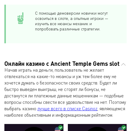
С помощью демоверсии новички могут
освоиться в слоте, а опытные игроки —
изучить все нюансы механик и
попробовать различные стратегии.
Онлайн казино с Ancient Temple Gems slot
Начав играть на деньги, пользователь не желает
отвлекаться на какие-то нюансы и уж тем более ему не
хочется думать о безопасности своих средств. Будет ли
быстро выведен выигрыш, не сгорят ли бонусы, не
достанутся ли платежные данные мошенникам — подобные
вопросы способны свести все удовольствие на нет. Поэтому
выбрать казино
лучше всего в списке Casinoz
, являющемся
наиболее объективным и информационным рейтингом.