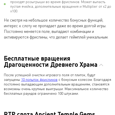
проходят розыгрыши во время фриспинов. Может выпасть
пустая ячейка, дополнительные вращения и Multiplier от х2 до
х100.
Не смотря на небольшое количество бонусных функций,
интерес к слоту не пропадает даже во время долгой игры.
Постоянно меняется поле, выпадают комбинации и
активируются фриспины, что делает геймплей уникальным.
Бесплатные вращения
Драгоценности Древнего Храма
После успешной очистки игрового поля от плиток, будут
запущены
10 попыток фриспинов
с бонусным колесом. Благодаря
постоянно выпадающим дополнительным вращениям, становятся
возможны очень крупные выигрыши. Максимальное количество
бесплатных раундов ограничено 100 штуками.
RTP слота Ancient Temple Gems,