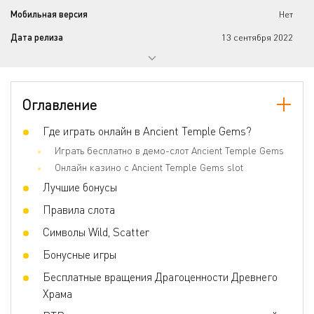
Мобильная версия
Нет
Дата релиза
13 сентября 2022
Прогрессивный джекпот
Нет
Количество барабанов
5
Оглавление
Количество линий
3125
Джокеры
Где играть онлайн в Ancient Temple Gems?
Да
Играть бесплатно в демо-слот Ancient Temple Gems
Скаттер
Нет
Онлайн казино с Ancient Temple Gems slot
Игра по равным шансам
Нет
Лучшие бонусы
Бонусные игры
Free Spins, Bonus Game, Big Win,
Правила слота
Multiplier, Mega Tiles
Символы Wild, Scatter
Волатильность
Высокая
Бонусные игры
3D слот
Нет
Бесплатные вращения Драгоценности Древнего
Респины
Нет
Храма
Фриспины
Да