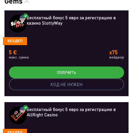
Gems
Бесплатный бонус 5 евро за регистрацию в
казино SlottyWay
БЕЗДЕП
5 €
x75
макс. сумма
вейджер
ПОЛУЧИТЬ
КОД НЕ НУЖЕН
Бесплатный бонус 5 евро за регистрацию в
AllRight Casino
БЕЗДЕП