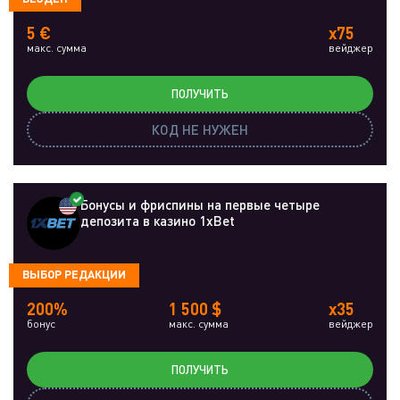
5 €
x75
макс. сумма
вейджер
ПОЛУЧИТЬ
КОД НЕ НУЖЕН
Бонусы и фриспины на первые четыре
депозита в казино 1xBet
ВЫБОР РЕДАКЦИИ
200%
1 500 $
x35
бонус
макс. сумма
вейджер
ПОЛУЧИТЬ