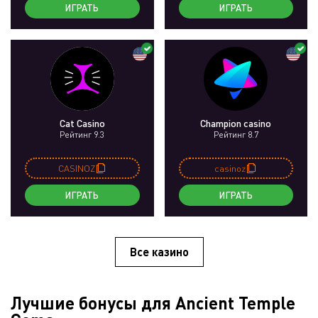
ИГРАТЬ
ИГРАТЬ
Cat Casino
Champion casino
Рейтинг 9.3
Рейтинг 8.7
CASINOZ
casinoz
ИГРАТЬ
ИГРАТЬ
Все казино
Лучшие бонусы для Ancient Temple