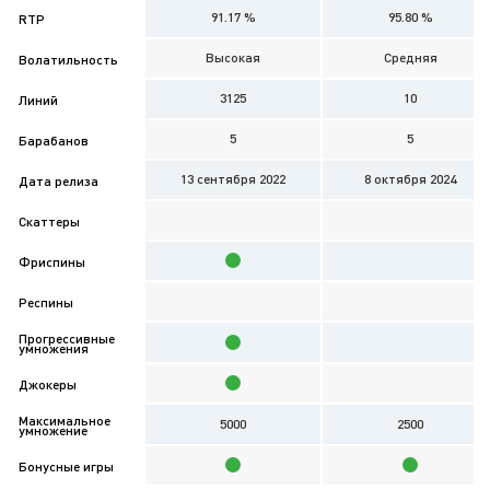
91.17 %
95.80 %
RTP
Высокая
Средняя
Волатильность
3125
10
Линий
5
5
Барабанов
13 сентября 2022
8 октября 2024
Дата релиза
Скаттеры
Фриспины
Респины
Прогрессивные
умножения
Джокеры
Максимальное
5000
2500
умножение
Бонусные игры