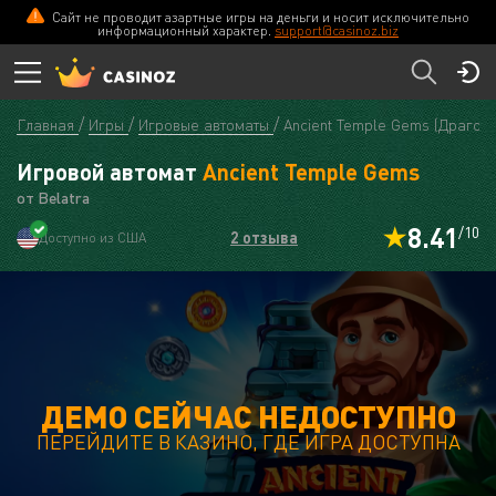
Сайт не проводит азартные игры на деньги и носит исключительно
информационный характер.
support@casinoz.biz
Главная
Игры
Игровые автоматы
Ancient Temple Gems (Драгоц
Игровой автомат
Ancient Temple Gems
от Belatra
8.41
/10
2 отзыва
Доступно из США
ДЕМО СЕЙЧАС НЕДОСТУПНО
ПЕРЕЙДИТЕ В КАЗИНО, ГДЕ ИГРА ДОСТУПНА