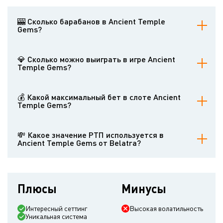
🎰 Сколько барабанов в Ancient Temple
Gems?
5 барабанов расширяющихся в высоту
💎 Сколько можно выиграть в игре Ancient
Temple Gems?
х5000 от текущей ставки
💰 Какой максимальный бет в слоте Ancient
Temple Gems?
100 евро
💸 Какое значение РТП используется в
Ancient Temple Gems от Belatra?
91.17%, что мало для длительной игры
Плюсы
Минусы
Интересный сеттинг
Высокая волатильность
Уникальная система