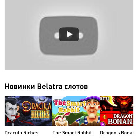
Новинки Belatra слотов
Dracula Riches
The Smart Rabbit
Dragon’s Bonanz