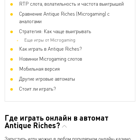
RTP слота, волатильность и частота выигрышей
Прогрессивные умножения
Нет
Сравнение Antique Riches (Microgaming) с
Ставка на линию
0.01 - 4
аналогами
Стратегия: Как чаще выигрывать
Еще игры от Microgaming
Как играть в Antique Riches?
Новинки Microgaming слотов
Мобильная версия
Другие игровые автоматы
Стоит ли играть?
Где играть онлайн в автомат
Antique Riches?
Запустить игру можно в любом популярном онлайн-казино.