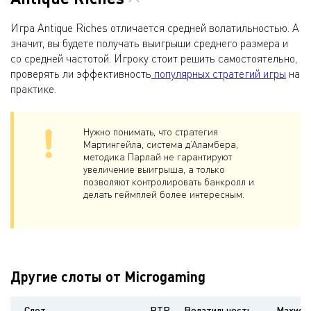
Игра Antique Riches отличается средней волатильностью. А
значит, вы будете получать выигрыши среднего размера и
со средней частотой. Игроку стоит решить самостоятельно,
проверять ли эффективность
популярных стратегий игры
на
практике.
Нужно понимать, что стратегия
Мартингейла, система д’Аламбера,
методика Парлай не гарантируют
увеличение выигрыша, а только
позволяют контролировать банкролл и
делать геймплей более интересным.
Другие слоты от Microgaming
Слот
RTP
Волатильность
Maxwin