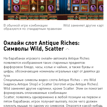
В обычной игре комбинации
Wild заменяет другие карти
образуются по стандартным правилам
Онлайн слот Antique Riches:
Символы Wild, Scatter
На барабанах игрового онлайн-автомата Antique Riches
появляются изображения таких старинных предметов:
фарфоровое блюдо, часы, колье и чайник, а также буквы и
цифры, обозначающие номиналы игральных карт от девятки до
туза.
Специальные символы видео-слота Antique Riches – это Wild
(надпись Antique Shop) и Scatter (логотип игры Antique Riches).
Wild заменяет другие картинки, кроме Scatter. Этим он помогает
формировать оплачиваемые комбинации.
Scatter, появляясь одновременно в любой позиции на первом и
пятом барабанах, игрок получает выплату, после чего должен
кликнуть мышью по одному из символов. Откроется какой-нибудь