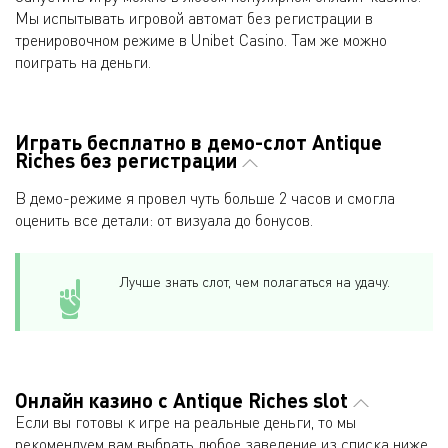
Мы испытывать игровой автомат без регистрации в
тренировочном режиме в Unibet Casino. Там же можно
поиграть на деньги.
Играть бесплатно в демо-слот Antique
Riches без регистрации
В демо-режиме я провел чуть больше 2 часов и смогла
оценить все детали: от визуала до бонусов.
Лучше знать слот, чем полагаться на удачу.
Онлайн казино с Antique Riches slot
Если вы готовы к игре на реальные деньги, то мы
рекомендуем вам выбрать любое заведение из списка ниже.