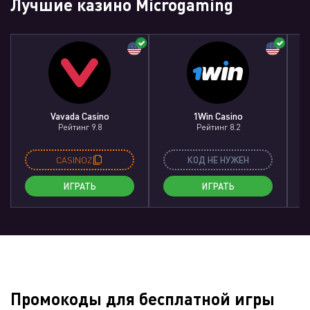
Лучшие казино Microgaming
Vavada Casino
1Win Casino
Рейтинг 9.8
Рейтинг 8.2
CASINOZ
КОД НЕ НУЖЕН
ИГРАТЬ
ИГРАТЬ
Промокоды для бесплатной игры