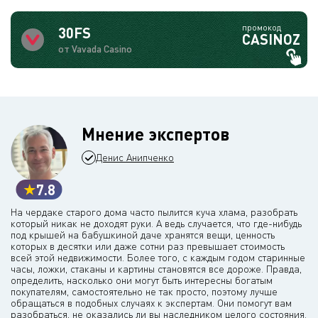
промокод
30FS
CASINOZ
от Vavada Casino
Мнение экспертов
Денис Анипченко
7.8
На чердаке старого дома часто пылится куча хлама, разобрать
который никак не доходят руки. А ведь случается, что где-нибудь
под крышей на бабушкиной даче хранятся вещи, ценность
которых в десятки или даже сотни раз превышает стоимость
всей этой недвижимости. Более того, с каждым годом старинные
часы, ложки, стаканы и картины становятся все дороже. Правда,
определить, насколько они могут быть интересны богатым
покупателям, самостоятельно не так просто, поэтому лучше
обращаться в подобных случаях к экспертам. Они помогут вам
разобраться, не оказались ли вы наследником целого состояния.