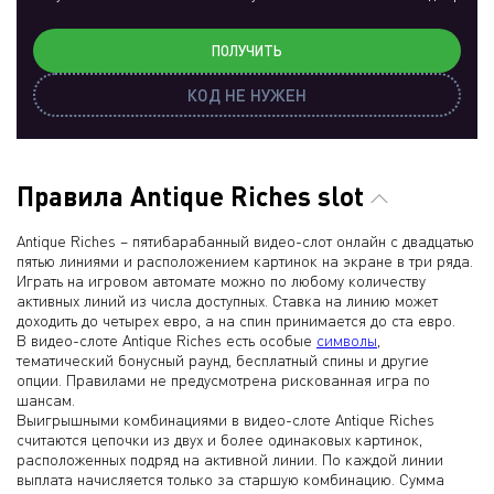
ПОЛУЧИТЬ
КОД НЕ НУЖЕН
Правила Antique Riches slot
Antique Riches – пятибарабанный видео-слот онлайн с двадцатью
пятью линиями и расположением картинок на экране в три ряда.
Играть на игровом автомате можно по любому количеству
активных линий из числа доступных. Ставка на линию может
доходить до четырех евро, а на спин принимается до ста евро.
В видео-слоте Antique Riches есть особые
символы
,
тематический бонусный раунд, бесплатный спины и другие
опции. Правилами не предусмотрена рискованная игра по
шансам.
Выигрышными комбинациями в видео-слоте Antique Riches
считаются цепочки из двух и более одинаковых картинок,
расположенных подряд на активной линии. По каждой линии
выплата начисляется только за старшую комбинацию. Сумма