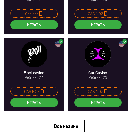
Casinoz
CASINOZ
ИГРАТЬ
ИГРАТЬ
Booi casino
Cat Casino
Рейтинг 9.4
Рейтинг 9.3
CASINOZ
CASINOZ
ИГРАТЬ
ИГРАТЬ
Все казино