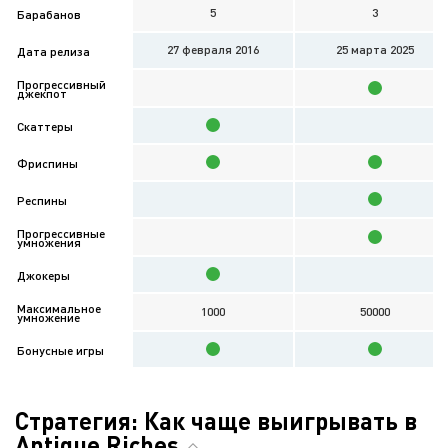
5
3
Барабанов
27 февраля 2016
25 мартa 2025
Дата релиза
Прогрессивный
джекпот
Скаттеры
Фриспины
Респины
Прогрессивные
умножения
Джокеры
Максимальное
1000
50000
умножение
Бонусные игры
Стратегия: Как чаще выигрывать в
Antique Riches