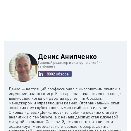
Денис Анипченко
Главный редактор и эксперт в онлайн-
гемблинге
8002 обзора
Денис — настоящий профессионал с многолетним опытом в
индустрии азартных игр. Его карьера началась еще в конце
девяностых, когда он работал крупье, пит-боссом,
менеджером и управляющим казино. Этот уникальный опыт
позволил ему глубоко понять мир гемблинга изнутри.
С конца нулевых Денис посвятил себя написанию статей и
аналитики о гемблинге, а с начала десятых стал ключевой
фигурой в команде Casinoz. Здесь он не только пишет и
редактирует материалы, но и создает обзоры, делится
экспертизой и помогает читателям разобраться в тонкостях