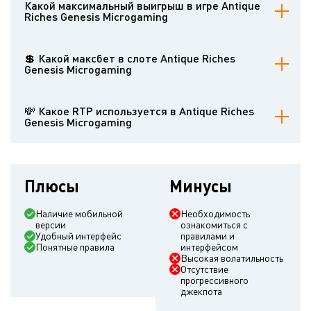
Какой максимальный выигрыш в игре Antique
Riches Genesis Microgaming
1000
💲 Какой максбет в слоте Antique Riches
Genesis Microgaming
100
💸 Какое RTP используется в Antique Riches
Genesis Microgaming
97.05%
Плюсы
Минусы
Наличие мобильной
Необходимость
версии
ознакомиться с
Удобный интерфейс
правилами и
Понятные правила
интерфейсом
Высокая волатильность
Отсутствие
прогрессивного
джекпота