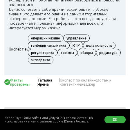
азартных игр.
Денис сочетает в себе практический опыт и глубокие
знания, что делает его одним из самых авторитетных
экспертов в отрасли. Его работы — это всегда актуальная,
проверенная и полезная информация для всех, кто
операции казино
управление
гемблинг-аналитика
RTP
волатильность
Эксперт в:
регуляторика
тренды
обзоры
редактура
экспертиза
Факты
Татьяна
Эксперт по онлайн-слотам и
проверены
Ярема
контент-менеджер
Используя наши сайты или услуги, вы соглашаетесь на
ОК
Чтобы оставить комментарий, необходимо
использование нами файлов cookie
(Узнать больше)
авторизоваться: