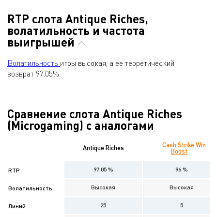
RTP слота Antique Riches,
волатильность и частота
выигрышей
Волатильность
игры высокая, а ее теоретический
возврат 97.05%.
Сравнение слота Antique Riches
(Microgaming) с аналогами
Cash Strike Win
Antique Riches
Boost
97.05 %
96 %
RTP
Высокая
Высокая
Волатильность
25
5
Линий