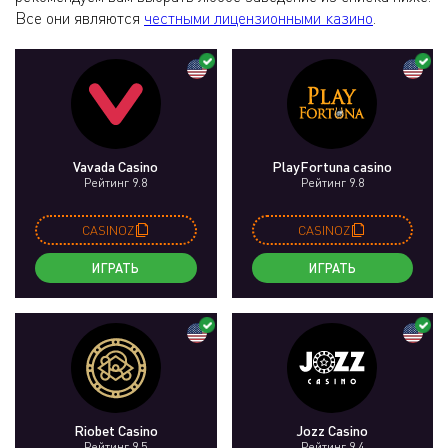
Все они являются
честными лицензионными казино
.
Vavada Casino
PlayFortuna casino
Рейтинг 9.8
Рейтинг 9.8
CASINOZ
CASINOZ
ИГРАТЬ
ИГРАТЬ
Riobet Casino
Jozz Casino
Рейтинг 9.5
Рейтинг 9.4