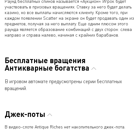
Раунд бесплатных спинов называется «Аукцион». Игрок будет
участвовать в призовых вращениях. Ставку за него будет делать
казино, но все выплаты начисляются клиенту. Кроме того, при
каждом появлении Scatter на экране он будет продавать один из
предметов, получая за него выплату. Еще одним плюсом этого
раунда является образование комбинаций с двух сторон: слева
направо и справа налево, начиная с крайних барабанов.
Бесплатные вращения
Антикварные богатства
В игровом автомате предусмотрены серии бесплатных
вращений.
Джек-поты
В видео-слоте Antique Riches нет накопительного джек-пота.