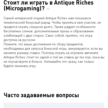
Стоит ли играть в Antique Riches
(Microgaming)?
Самой интересной опцией Antique Riches нам показался
тематический бонусный раунд. Чтобы принять в нем участие, не
придется играть слишком долго. Также радуют особенности
бесплатных спинов: дополнительные призы и образование
комбинаций с двух сторон. Само собой, приятно, что игра
доступна на русском.
Помните, что ваши достижения по сбору предметов,
необходимых для запуска бонусной игры, аннулируются, если вы
меняете размер ставки. Поэтому играть на игровом автомате
Antique Riches стоит по одной и той же ставке до тех пор, пока вы
не поучаствуете в бонусе. Учитывайте это сразу, как только
будете начинать игру.
Часто задаваемые вопросы