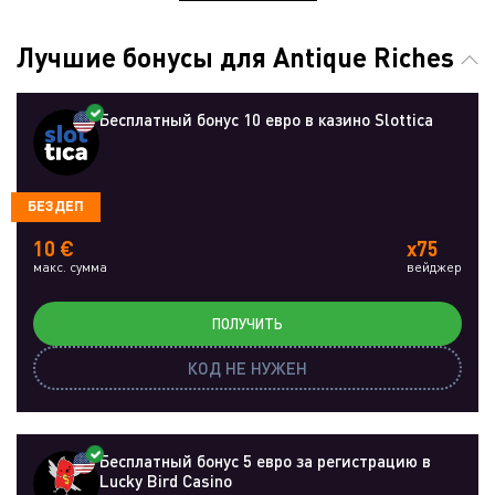
Лучшие бонусы для Antique Riches
Бесплатный бонус 10 евро в казино Slottica
БЕЗДЕП
10 €
x75
макс. сумма
вейджер
ПОЛУЧИТЬ
КОД НЕ НУЖЕН
Бесплатный бонус 5 евро за регистрацию в
Lucky Bird Casino