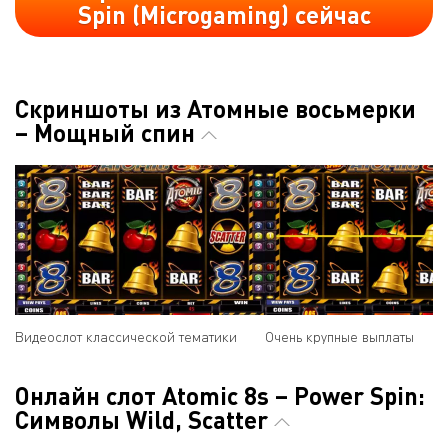
Spin (Microgaming) сейчас
Скриншоты из Атомные восьмерки
– Мощный спин
Видеослот классической тематики
Очень крупные выплаты
Онлайн слот Atomic 8s – Power Spin:
Символы Wild, Scatter