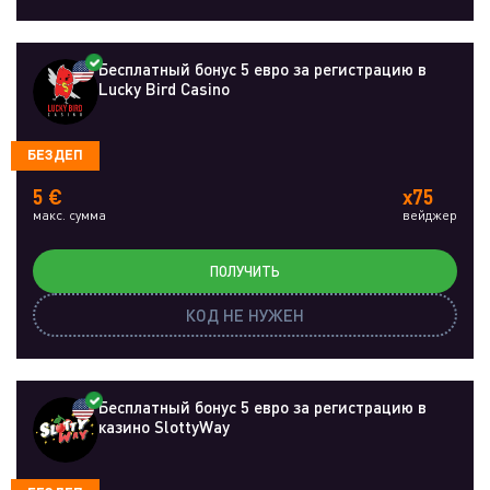
Бесплатный бонус 5 евро за регистрацию в
Lucky Bird Casino
БЕЗДЕП
5 €
x75
макс. сумма
вейджер
ПОЛУЧИТЬ
КОД НЕ НУЖЕН
Бесплатный бонус 5 евро за регистрацию в
казино SlottyWay