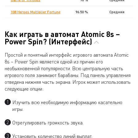
108 Heroes Multiplier Fortune
96.50 %
Средняя
Как играть в автомат Atomic 8s –
Power Spin? (Интерфейс)
Простой и понятный интерфейс игрового автомата Atomic
8s – Power Spin является одной из причин его
необыкновенной популярности. Всю центральную часть
игрового поля занимают барабаны. Под панель управления
отведена нижняя часть экрана. Игрок может использовать
следующие опции:
Изучить всю необходимую информацию касательно
игры.
Отрегулировать громкость звука.
Установить количество линий выплат.