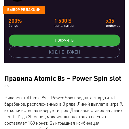
ВЫБОР РЕДАКЦИИ
200%
1 500 $
x35
бонус
макс. сумма
вейджер
ПОЛУЧИТЬ
КОД НЕ НУЖЕН
Правила Atomic 8s – Power Spin slot
Видеослот Atomic 8s – Power Spin предлагает крутить 5
барабанов, расположенных в 3 ряда. Линий выплат в игре 9,
их количество активирует игрок. Диапазон ставок на линию
– от 0.01 до 20 монет, максимальная ставка на спин
составляет 180 монет. Выигрышная комбинация