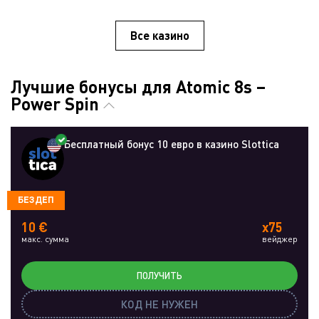
Все казино
Лучшие бонусы для Atomic 8s –
Power Spin
Бесплатный бонус 10 евро в казино Slottica
БЕЗДЕП
10 €
x75
макс. сумма
вейджер
ПОЛУЧИТЬ
КОД НЕ НУЖЕН