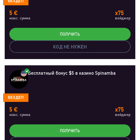
БЕЗДЕП
5 €
x75
макс. сумма
вейджер
ПОЛУЧИТЬ
КОД НЕ НУЖЕН
Бесплатный бонус $5 в казино Spinamba
БЕЗДЕП
5 €
x75
макс. сумма
вейджер
ПОЛУЧИТЬ