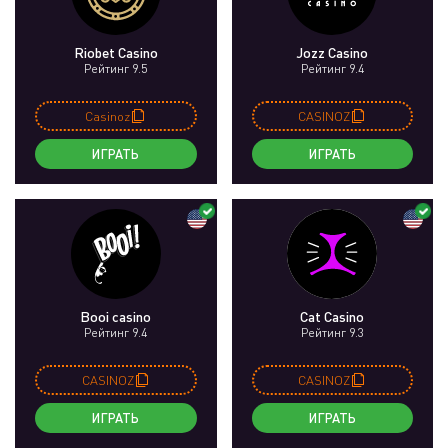
Riobet Casino
Jozz Casino
Рейтинг 9.5
Рейтинг 9.4
Casinoz
CASINOZ
ИГРАТЬ
ИГРАТЬ
Booi casino
Cat Casino
Рейтинг 9.4
Рейтинг 9.3
CASINOZ
CASINOZ
ИГРАТЬ
ИГРАТЬ