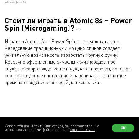
Endorphina
Стоит ли играть в Atomic 8s – Power
Spin (Microgaming)?
Играть в Atomic 8s – Power Spin очень увлекательно.
Чередование традиционных и мощных спинов создает
уникальную возможность заработать крупную сумму.
Красочно оформленные символы и жизнерадостное
звуковое сопровождение не надоедают, наоборот, создают
соответствующее настроение и нацеливают на азартное
времяпровождение с выгодой для кошелька.
Часто задаваемые вопросы
Используя наши сайты или услуги, вы соглашаетесь на
ОК
использование нами файлов cookie
(Узнать больше)