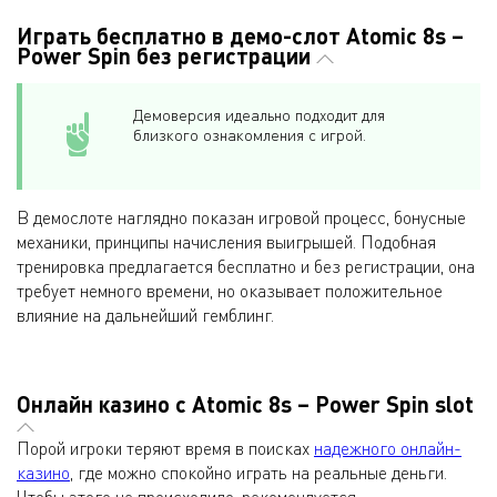
Играть бесплатно в демо-слот Atomic 8s –
Power Spin без регистрации
Демоверсия идеально подходит для
близкого ознакомления с игрой.
В демослоте наглядно показан игровой процесс, бонусные
механики, принципы начисления выигрышей. Подобная
тренировка предлагается бесплатно и без регистрации, она
требует немного времени, но оказывает положительное
влияние на дальнейший гемблинг.
Онлайн казино с Atomic 8s – Power Spin slot
Порой игроки теряют время в поисках
надежного онлайн-
казино
, где можно спокойно играть на реальные деньги.
Чтобы этого не происходило, рекомендуется