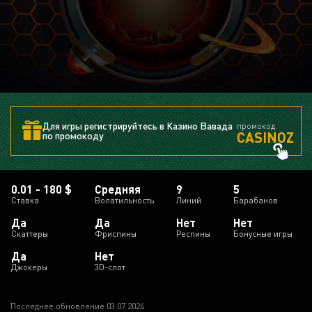
Для игры регистрируйтесь в Казино Вавада
промокод
CASINOZ
по промокоду
0.01 - 180 $
Средняя
9
5
Ставка
Волатильность
Линий
Барабанов
Да
Да
Нет
Нет
Скаттеры
Фриспины
Респины
Бонусные игры
Да
Нет
Джокеры
3D-слот
Последнее обновление 03.07.2024