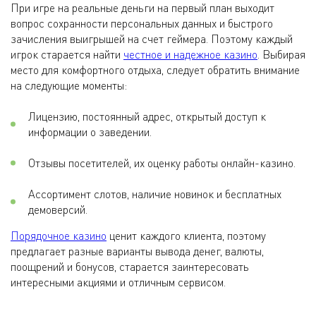
При игре на реальные деньги на первый план выходит
вопрос сохранности персональных данных и быстрого
зачисления выигрышей на счет геймера. Поэтому каждый
игрок старается найти
честное и надежное казино
. Выбирая
место для комфортного отдыха, следует обратить внимание
на следующие моменты:
Лицензию, постоянный адрес, открытый доступ к
информации о заведении.
Отзывы посетителей, их оценку работы онлайн-казино.
Ассортимент слотов, наличие новинок и бесплатных
демоверсий.
Порядочное казино
ценит каждого клиента, поэтому
предлагает разные варианты вывода денег, валюты,
поощрений и бонусов, старается заинтересовать
интересными акциями и отличным сервисом.