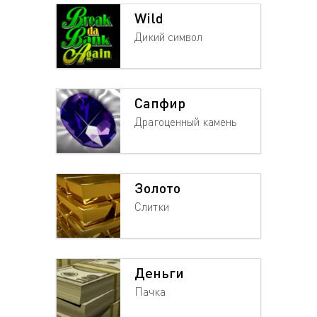
Wild
Дикий символ
Сапфир
Драгоценный камень
Золото
Слитки
Деньги
Пачка