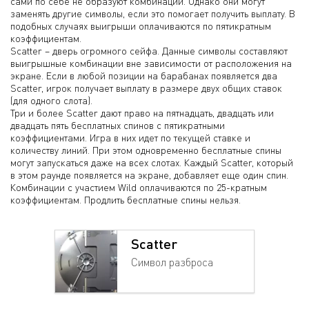
сами по себе не образуют комбинации. Однако они могут
заменять другие символы, если это помогает получить выплату. В
подобных случаях выигрыши оплачиваются по пятикратным
коэффициентам.
Scatter – дверь огромного сейфа. Данные символы составляют
выигрышные комбинации вне зависимости от расположения на
экране. Если в любой позиции на барабанах появляется два
Scatter, игрок получает выплату в размере двух общих ставок
(для одного слота).
Три и более Scatter дают право на пятнадцать, двадцать или
двадцать пять бесплатных спинов с пятикратными
коэффициентами. Игра в них идет по текущей ставке и
количеству линий. При этом одновременно бесплатные спины
могут запускаться даже на всех слотах. Каждый Scatter, который
в этом раунде появляется на экране, добавляет еще один спин.
Комбинации с участием Wild оплачиваются по 25-кратным
коэффициентам. Продлить бесплатные спины нельзя.
Scatter
Символ разброса