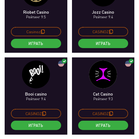
Riobet Casino
Jozz Casino
Рейтинг 9.5
Рейтинг 9.4
Casinoz
CASINOZ
ИГРАТЬ
ИГРАТЬ
Booi casino
Cat Casino
Рейтинг 9.4
Рейтинг 9.3
CASINOZ
CASINOZ
ИГРАТЬ
ИГРАТЬ