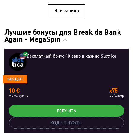
Все казино
Лучшие бонусы для Break da Bank
Again - MegaSpin
Бесплатный бонус 10 евро в казино Slottica
БЕЗДЕП
10 €
x75
макс. сумма
вейджер
ПОЛУЧИТЬ
КОД НЕ НУЖЕН