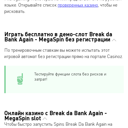
языке. Открывайте список
проверенных казино
, чтобы не
рисковать.
Играть бесплатно в демо-слот Break da
Bank Again - MegaSpin без регистрации
По тренировочным ставкам вы можете испытать этот
игровой автомат без регистрации прямо на портале Casinoz.
Тестируйте функции слота без рисков и
затрат!
Онлайн казино с Break da Bank Again -
MegaSpin slot
Чтобы быстро запустить Spins Break Da Bank Again на