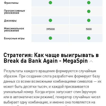
Фриспины
Прогрессивные
умножения
Джокеры
Максимальное
395000
5000
умножение
Бонусные игры
Стратегия: Как чаще выигрывать в
Break da Bank Again - MegaSpin
Результаты каждого вращения формируются случайным
образом. При создании слота разработчик формирует базу
данных со всеми возможными комбинациями символов — их
может быть десятки тысяч, и каждой присваивается
уникальный номер. Когда игрок запускает спин (вручную
или в автоматическом режиме), генератор случайных чисел
выбирает одну комбинацию, и именно она появляется на