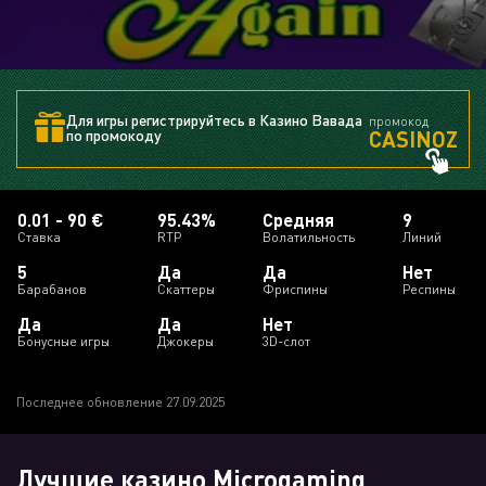
Для игры регистрируйтесь в Казино Вавада
промокод
CASINOZ
по промокоду
0.01 - 90 €
95.43%
Средняя
9
Ставка
RTP
Волатильность
Линий
5
Да
Да
Нет
Барабанов
Скаттеры
Фриспины
Респины
Да
Да
Нет
Бонусные игры
Джокеры
3D-слот
Последнее обновление 27.09.2025
Лучшие казино Microgaming