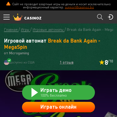
Сайт не проводит азартные игры на деньги и носит исключительно
CASINOZ
ПЕРЕЙТИ
информационный характер.
support@casinoz.biz
Главная
Игры
Игровые автоматы
Break da Bank Again - MegaSp
Игровой автомат
Break da Bank Again -
MegaSpin
от Microgaming
8
/10
1 отзыв
Доступно из США
Играть демо
100% бесплатно
Играть онлайн