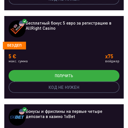
Бесплатный бонус 5 евро за регистрацию в
AllRight Casino
БЕЗДЕП
5 €
x75
макс. сумма
вейджер
ПОЛУЧИТЬ
КОД НЕ НУЖЕН
Бонусы и фриспины на первые четыре
депозита в казино 1xBet