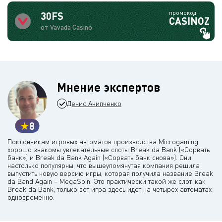
промокод
30FS
CASINOZ
от Vavada Casino
Мнение экспертов
Денис Анипченко
8
Поклонникам игровых автоматов производства Microgaming
хорошо знакомы увлекательные слоты Break da Bank («Сорвать
банк») и Break da Bank Again («Сорвать банк снова»). Они
настолько популярны, что вышеупомянутая компания решила
выпустить новую версию игры, которая получила название Break
da Band Again – MegaSpin. Это практически такой же слот, как
Break da Bank, только вот игра здесь идет на четырех автоматах
одновременно.