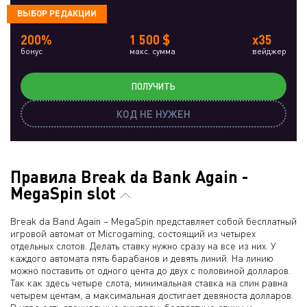
ВЫБОР РЕДАКЦИИ
200%
1 500 $
x35
бонус
макс. сумма
вейджер
ПОЛУЧИТЬ
КОД НЕ НУЖЕН
Правила Break da Bank Again -
MegaSpin slot
Break da Band Again – MegaSpin представляет собой бесплатный
игровой автомат от Microgaming, состоящий из четырех
отдельных слотов. Делать ставку нужно сразу на все из них. У
каждого автомата пять барабанов и девять линий. На линию
можно поставить от одного цента до двух с половиной долларов.
Так как здесь четыре слота, минимальная ставка на спин равна
четырем центам, а максимальная достигает девяноста долларов.