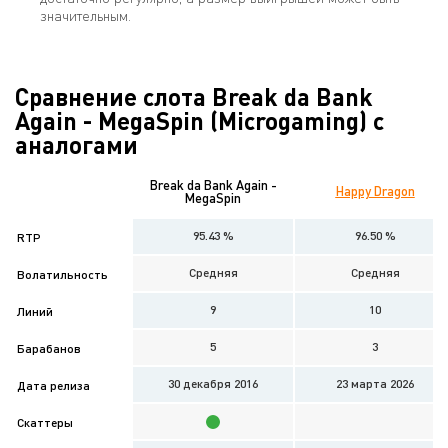
значительным.
Сравнение слота Break da Bank
Again - MegaSpin (Microgaming) с
аналогами
Break da Bank Again -
Happy Dragon
MegaSpin
95.43 %
96.50 %
RTP
Средняя
Средняя
Волатильность
9
10
Линий
5
3
Барабанов
30 декабря 2016
23 мартa 2026
Дата релиза
Скаттеры