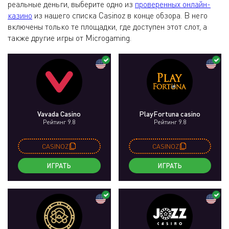
реальные деньги, выберите одно из
проверенных онлайн-
казино
из нашего списка Casinoz в конце обзора. В него
включены только те площадки, где доступен этот слот, а
также другие игры от Microgaming.
Vavada Casino
PlayFortuna casino
Рейтинг 9.8
Рейтинг 9.8
CASINOZ
CASINOZ
ИГРАТЬ
ИГРАТЬ