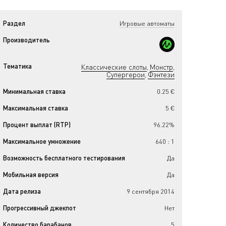
Раздел
Игровые автоматы
Производитель
Тематика
Классические слоты
Монстр
,
,
Супергерои
Фэнтези
,
Минимальная ставка
0.25 €
Максимальная ставка
5 €
Процент выплат (RTP)
96.22%
Максимальное умножение
640 : 1
Возможность бесплатного тестирования
Да
Мобильная версия
Да
Дата релиза
9 сентября 2014
Прогрессивный джекпот
Нет
Количество барабанов
5