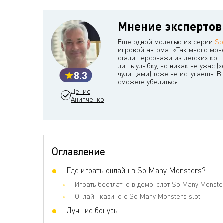
Мнение экспертов
Еще одной моделью из серии
So
игровой автомат «Так много мон
стали персонажи из детских кош
лишь улыбку, но никак не ужас 
8.3
чудищами) тоже не испугаешь. В
сможете убедиться.
Денис
Анипченко
Оглавление
Где играть онлайн в So Many Monsters?
Играть бесплатно в демо-слот So Many Monste
Онлайн казино с So Many Monsters slot
Лучшие бонусы