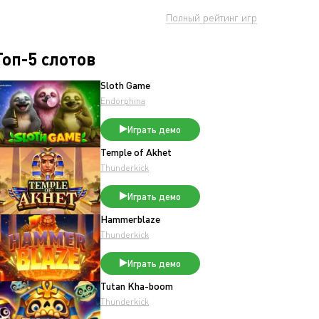
Полный рейтинг игр
Топ-5 слотов
Sloth Game
Endorphina
Играть демо
Temple of Akhet
Thunderkick
Играть демо
Hammerblaze
Thunderkick
Играть демо
Tutan Kha-boom
Thunderkick