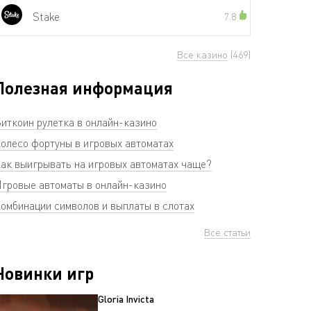
Stake
7.8
Все казино
(469)
Полезная информация
иткоин рулетка в онлайн-казино
олесо фортуны в игровых автоматах
ак выигрывать на игровых автоматах чаще?
гровые автоматы в онлайн-казино
омбинации символов и выплаты в слотах
Все статьи
Новинки игр
Gloria Invicta