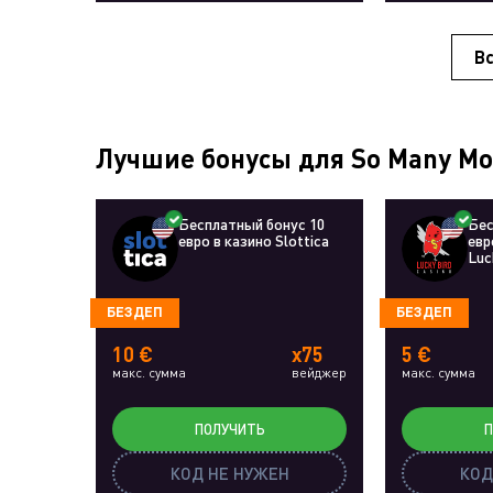
Вс
Лучшие бонусы для So Many Mo
Бесплатный бонус 10
Бес
евро в казино Slottica
евр
Luc
БЕЗДЕП
БЕЗДЕП
10 €
x75
5 €
макс. сумма
вейджер
макс. сумма
ПОЛУЧИТЬ
П
КОД НЕ НУЖЕН
КОД