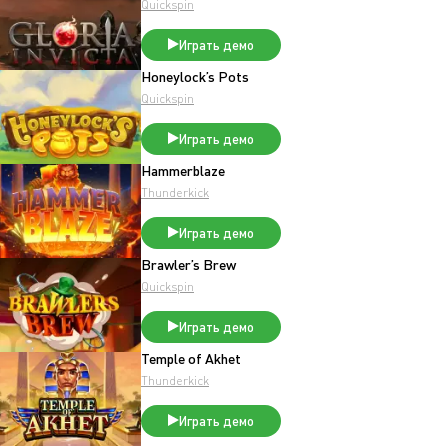
Quickspin
Играть демо
Honeylock’s Pots
Quickspin
Играть демо
Hammerblaze
Thunderkick
Играть демо
Brawler’s Brew
Quickspin
Играть демо
Temple of Akhet
Thunderkick
Играть демо