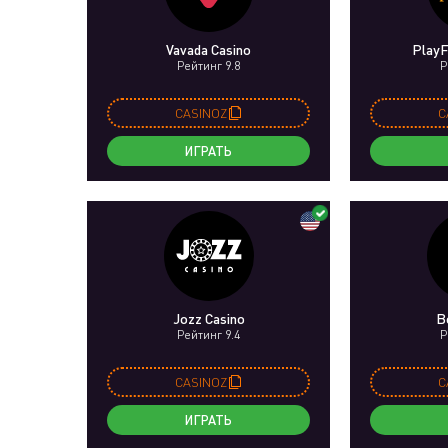
Vavada Casino
PlayF
Рейтинг 9.8
Р
CASINOZ
C
ИГРАТЬ
Jozz Casino
B
Рейтинг 9.4
Р
CASINOZ
C
ИГРАТЬ