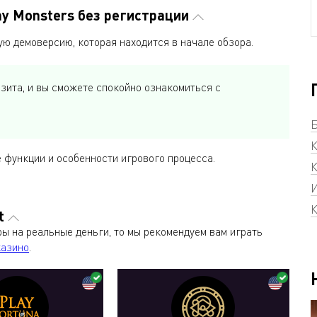
ny Monsters без регистрации
ю демоверсию, которая находится в начале обзора.
озита, и вы сможете спокойно ознакомиться с
Б
К
е функции и особенности игрового процесса.
К
И
К
ot
ры на реальные деньги, то мы рекомендуем вам играть
казино
.