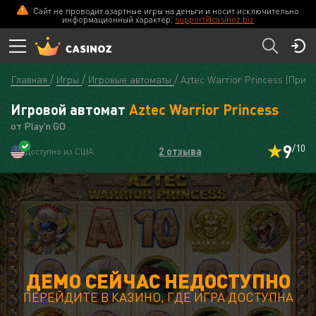
Сайт не проводит азартные игры на деньги и носит исключительно
информационный характер.
support@casinoz.biz
Главная
Игры
Игровые автоматы
Aztec Warrior Princess (Прин
Игровой автомат
Aztec Warrior Princess
от Play’n GO
9
/10
2 отзыва
Доступно из США
ДЕМО СЕЙЧАС НЕДОСТУПНО
ПЕРЕЙДИТЕ В КАЗИНО, ГДЕ ИГРА ДОСТУПНА