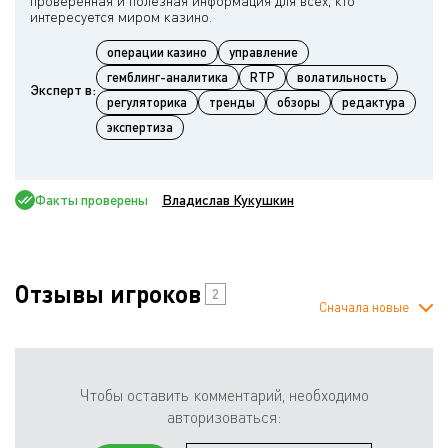
проверенная и полезная информация для всех, кто
операции казино
управление
гемблинг-аналитика
RTP
волатильность
Эксперт в:
регуляторика
тренды
обзоры
редактура
экспертиза
Факты проверены
Владислав Кукушкин
Отзывы игроков
2
Сначала новые
Чтобы оставить комментарий, необходимо
авторизоваться: