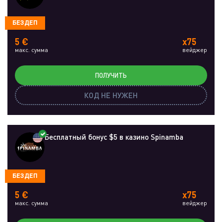
БЕЗДЕП
5 €
x75
макс. сумма
вейджер
ПОЛУЧИТЬ
КОД НЕ НУЖЕН
Бесплатный бонус $5 в казино Spinamba
БЕЗДЕП
5 €
x75
макс. сумма
вейджер