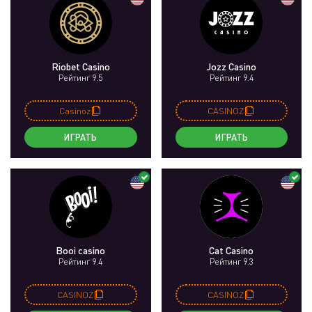
Riobet Casino
Jozz Casino
Рейтинг 9.5
Рейтинг 9.4
Casinoz
CASINOZ
ИГРАТЬ
ИГРАТЬ
Booi casino
Cat Casino
Рейтинг 9.4
Рейтинг 9.3
CASINOZ
CASINOZ