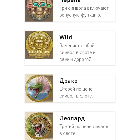
Три символа включают
бонусную функцию.
Wild
Заменяет любой
символ в слоте и
самый дорогой.
Драко
Второй по цене
символ в слоте.
Леопард
Третий по цене символ
в слоте.