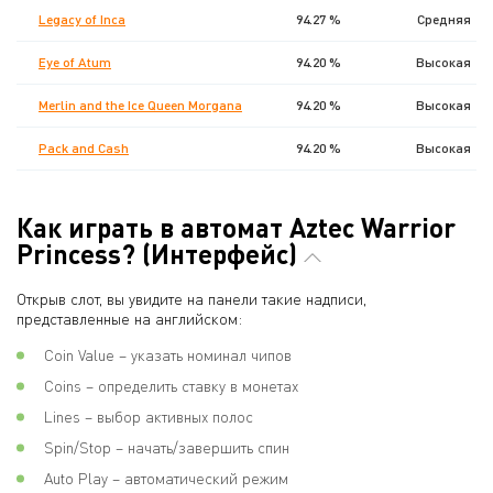
Legacy of Inca
94.27 %
Средняя
Eye of Atum
94.20 %
Высокая
Merlin and the Ice Queen Morgana
94.20 %
Высокая
Pack and Cash
94.20 %
Высокая
Как играть в автомат Aztec Warrior
Princess? (Интерфейс)
Открыв слот, вы увидите на панели такие надписи,
представленные на английском:
Coin Value – указать номинал чипов
Coins – определить ставку в монетах
Lines – выбор активных полос
Spin/Stop – начать/завершить спин
Auto Play – автоматический режим