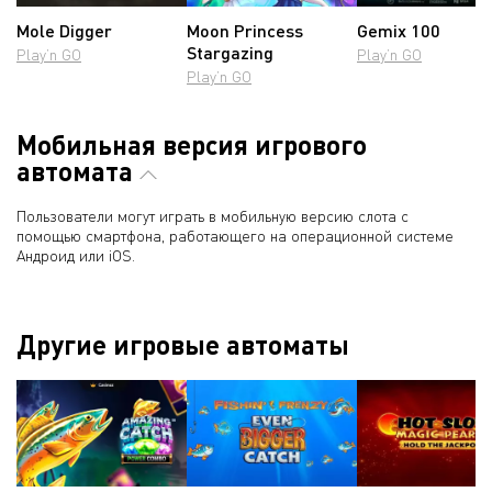
Mole Digger
Moon Princess
Gemix 100
Stargazing
Play’n GO
Play’n GO
Play’n GO
Мобильная версия игрового
автомата
Пользователи могут играть в мобильную версию слота с
помощью смартфона, работающего на операционной системе
Андроид или iOS.
Другие игровые автоматы