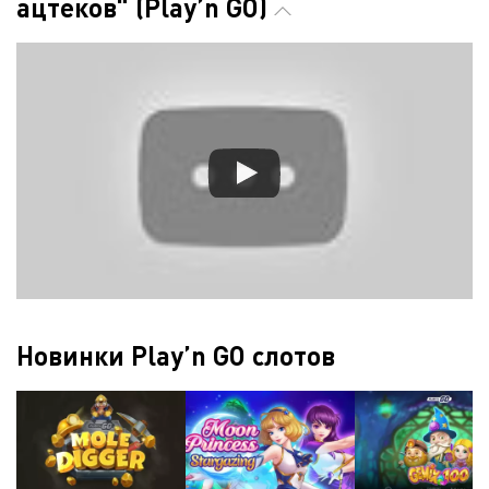
ацтеков" (Play’n GO)
Новинки Play’n GO слотов