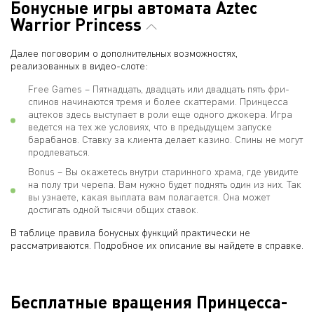
Бонусные игры автомата Aztec
Warrior Princess
Далее поговорим о дополнительных возможностях,
реализованных в видео-слоте:
Free Games – Пятнадцать, двадцать или двадцать пять фри-
спинов начинаются тремя и более скаттерами. Принцесса
ацтеков здесь выступает в роли еще одного джокера. Игра
ведется на тех же условиях, что в предыдущем запуске
барабанов. Ставку за клиента делает казино. Спины не могут
продлеваться.
Bonus – Вы окажетесь внутри старинного храма, где увидите
на полу три черепа. Вам нужно будет поднять один из них. Так
вы узнаете, какая выплата вам полагается. Она может
достигать одной тысячи общих ставок.
В таблице правила бонусных функций практически не
рассматриваются. Подробное их описание вы найдете в справке.
Бесплатные вращения Принцесса-