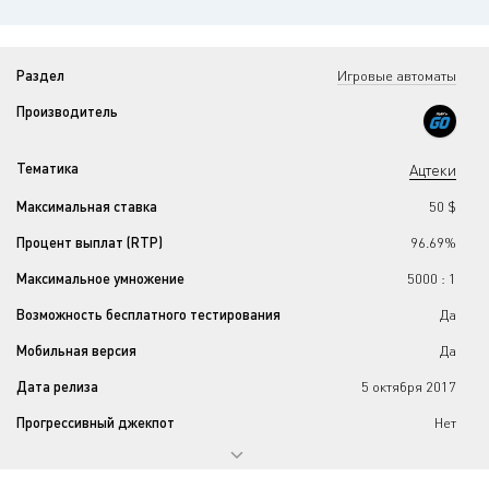
Раздел
Игровые автоматы
Производитель
Тематика
Ацтеки
Максимальная ставка
50 $
Процент выплат (RTP)
96.69%
Максимальное умножение
5000 : 1
Возможность бесплатного тестирования
Да
Мобильная версия
Да
Дата релиза
5 октября 2017
Прогрессивный джекпот
Нет
Количество барабанов
5