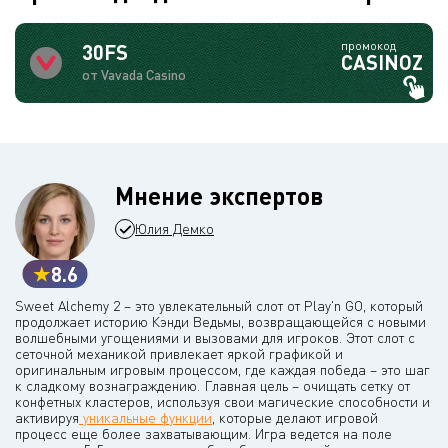
промокод
30FS
CASINOZ
от Vavada Casino
Мнение экспертов
Юлия Демко
8.6
Sweet Alchemy 2 – это увлекательный слот от Play'n GO, который
продолжает историю Кэнди Ведьмы, возвращающейся с новыми
волшебными угощениями и вызовами для игроков. Этот слот с
сеточной механикой привлекает яркой графикой и
оригинальным игровым процессом, где каждая победа – это шаг
к сладкому вознаграждению. Главная цель – очищать сетку от
конфетных кластеров, используя свои магические способности и
активируя
уникальные функции
, которые делают игровой
процесс еще более захватывающим. Игра ведется на поле