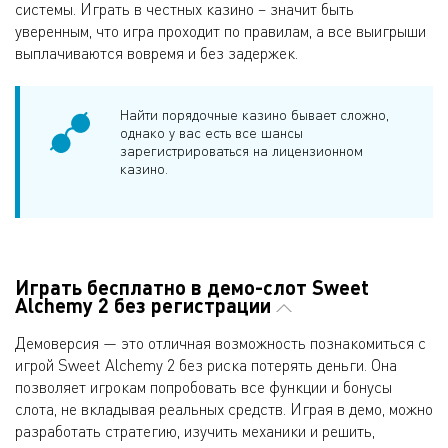
системы. Играть в честных казино – значит быть
уверенным, что игра проходит по правилам, а все выигрыши
выплачиваются вовремя и без задержек.
Найти порядочные казино бывает сложно,
однако у вас есть все шансы
зарегистрироваться на лицензионном
казино.
Играть бесплатно в демо-слот Sweet
Alchemy 2 без регистрации
Демоверсия — это отличная возможность познакомиться с
игрой Sweet Alchemy 2 без риска потерять деньги. Она
позволяет игрокам попробовать все функции и бонусы
слота, не вкладывая реальных средств. Играя в демо, можно
разработать стратегию, изучить механики и решить,