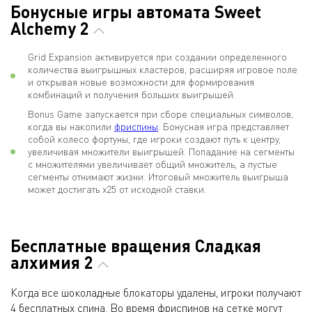
Бонусные игры автомата Sweet
Alchemy 2
Grid Expansion активируется при создании определенного
количества выигрышных кластеров, расширяя игровое поле
и открывая новые возможности для формирования
комбинаций и получения больших выигрышей.
Bonus Game запускается при сборе специальных символов,
когда вы накопили
фриспины
. Бонусная игра представляет
собой колесо фортуны, где игроки создают путь к центру,
увеличивая множители выигрышей. Попадание на сегменты
с множителями увеличивает общий множитель, а пустые
сегменты отнимают жизни. Итоговый множитель выигрыша
может достигать x25 от исходной ставки.
Бесплатные вращения Сладкая
алхимия 2
Когда все шоколадные блокаторы удалены, игроки получают
4 бесплатных спина. Во время фриспинов на сетке могут