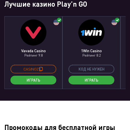
Лучшие казино Play’n GO
Vavada Casino
1Win Casino
Рейтинг 9.8
Рейтинг 8.2
CASINOZ
КОД НЕ НУЖЕН
ИГРАТЬ
ИГРАТЬ
Промокоды для бесплатной игры