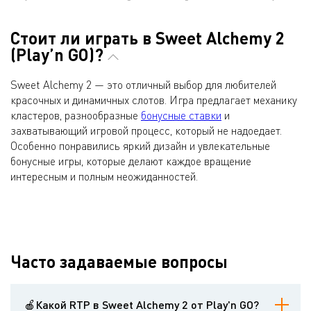
Стоит ли играть в Sweet Alchemy 2
(Play’n GO)?
Sweet Alchemy 2 — это отличный выбор для любителей
красочных и динамичных слотов. Игра предлагает механику
кластеров, разнообразные
бонусные ставки
и
захватывающий игровой процесс, который не надоедает.
Особенно понравились яркий дизайн и увлекательные
бонусные игры, которые делают каждое вращение
интересным и полным неожиданностей.
Часто задаваемые вопросы
🍎Какой RTP в Sweet Alchemy 2 от Play'n GO?