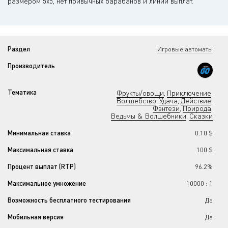
размером 5x5, нет привычных барабанов и линий выплат.
Раздел
Игровые автоматы
Производитель
Тематика
Фрукты/овощи
Приключение
,
,
Волшебство
Удача
Действие
,
,
,
Фэнтези
Природа
,
,
Ведьмы & Волшебники
Сказки
,
Минимальная ставка
0.10 $
Максимальная ставка
100 $
Процент выплат (RTP)
96.2%
Максимальное умножение
10000 : 1
Возможность бесплатного тестирования
Да
Мобильная версия
Да