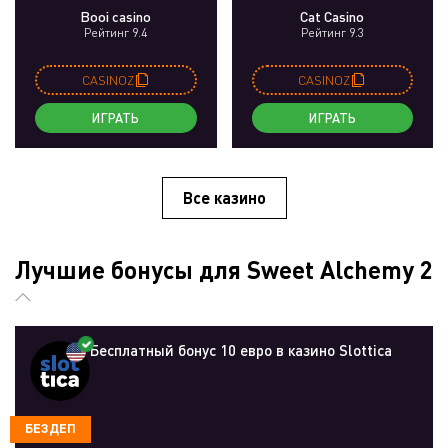
Booi casino
Cat Casino
Рейтинг 9.4
Рейтинг 9.3
CASINOZ
CASINOZ
ИГРАТЬ
ИГРАТЬ
Все казино
Лучшие бонусы для Sweet Alchemy 2
Бесплатный бонус 10 евро в казино Slottica
БЕЗДЕП