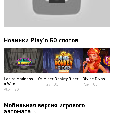
Новинки Play’n GO слотов
Lab of Madness - It's
Miner Donkey Rider
Divine Divas
a Wild!
Play’n GO
Play’n GO
Play’n GO
Мобильная версия игрового
автомата