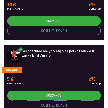
10 €
x75
макс. сумма
вейджер
ПОЛУЧИТЬ
КОД НЕ НУЖЕН
Бесплатный бонус 5 евро за регистрацию в
Lucky Bird Casino
БЕЗДЕП
5 €
x75
макс. сумма
вейджер
ПОЛУЧИТЬ
КОД НЕ НУЖЕН