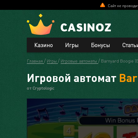
Сайт не проводи
Казино
Игры
Бонусы
Стать
Главная
Игры
Игровые автоматы
Barnyard Boogie (
Игровой автомат
Bar
от Cryptologic