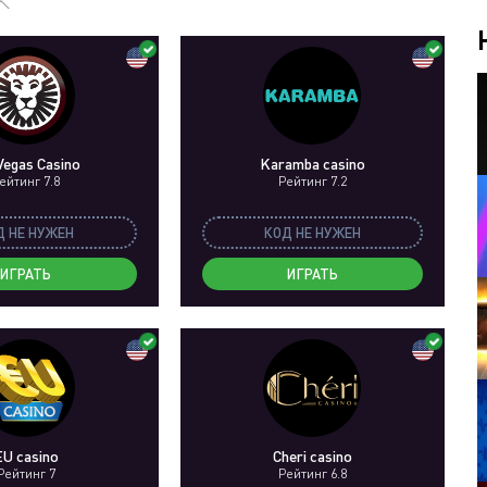
Vegas Casino
Karamba casino
ейтинг 7.8
Рейтинг 7.2
Д НЕ НУЖЕН
КОД НЕ НУЖЕН
ИГРАТЬ
ИГРАТЬ
EU casino
Cheri casino
Рейтинг 7
Рейтинг 6.8