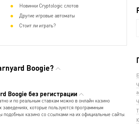
Новинки Cryptologic слотов
Другие игровые автоматы
Стоит ли играть?
arnyard Boogie?
Б
Ч
а
rd Boogie без регистрации
атно и по реальным ставкам можно в онлайн казино
Ч
гих заведениях, которые пользуются программным
Т
ы подобных казино со ссылками на их официальные сайты.
К