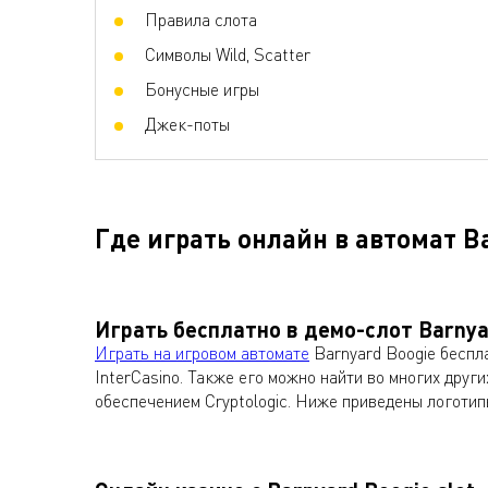
Правила слота
Символы Wild, Scatter
Бонусные игры
Джек-поты
Где играть онлайн в автомат B
Играть бесплатно в демо-слот Barnya
Играть на игровом автомате
Barnyard Boogie беспл
InterCasino. Также его можно найти во многих дру
обеспечением Cryptologic. Ниже приведены логотип