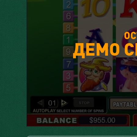
ОС
ДЕМО С