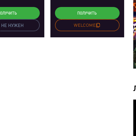
ОЛУЧИТЬ
ПОЛУЧИТЬ
WELCOME
 НЕ НУЖЕН