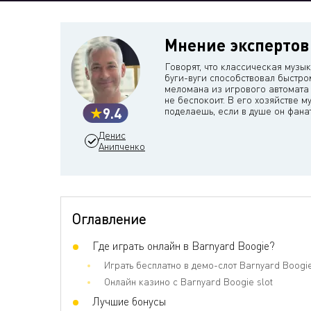
Мнение экспертов
Говорят, что классическая музы
буги-вуги способствовал быстро
меломана из игрового автомата B
не беспокоит. В его хозяйстве му
9.4
поделаешь, если в душе он фанат
Денис
Анипченко
Оглавление
Где играть онлайн в Barnyard Boogie?
Играть бесплатно в демо-слот Barnyard Boogi
Онлайн казино с Barnyard Boogie slot
Лучшие бонусы