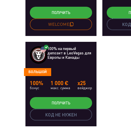
ПОЛУЧИТЬ
П
WELCOME
КОД
100% на первый
депозит в LeoVegas для
Европы и Канады
БОЛЬШОЙ
100%
1 000 €
x25
бонус
макс. сумма
вейджер
ПОЛУЧИТЬ
КОД НЕ НУЖЕН