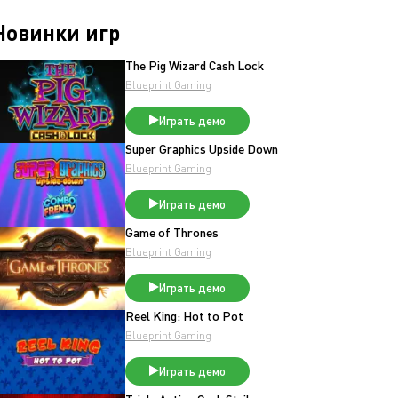
Новинки игр
The Pig Wizard Cash Lock
Blueprint Gaming
Играть демо
Super Graphics Upside Down
Blueprint Gaming
Играть демо
Game of Thrones
Blueprint Gaming
Играть демо
Reel King: Hot to Pot
Blueprint Gaming
Играть демо