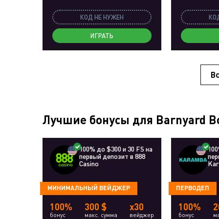
КОД НЕ НУЖЕН
КО
ИГРАТЬ
Вс
Лучшие бонусы для Barnyard B
100% до $300 и 30 FS на
100
первый депозит в 888
пер
Casino
Ka
МИНИМАЛЬНЫЙ ВЕЙДЖЕР
ПЕРВОДЕП
100%
300 $
x30
100%
2
бонус
макс. сумма
вейджер
бонус
м