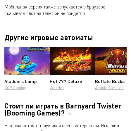
Мобильная версия также запускается в браузере –
скачивать слот на телефон не придется.
Другие игровые автоматы
Aladdin’s Lamp
Hot 777 Deluxe
Buffalo Bucks
CQ9 Gaming
Wazdan
Atomic Slot Lab
Стоит ли играть в Barnyard Twister
(Booming Games)?
В целом, автомат получился очень интересным. Выделим