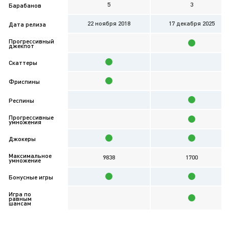
5
3
Барабанов
22 ноября 2018
17 декабря 2025
Дата релиза
Прогрессивный
джекпот
Скаттеры
Фриспины
Респины
Прогрессивные
умножения
Джокеры
Максимальное
9838
1700
умножение
Бонусные игры
Игра по
равным
шансам