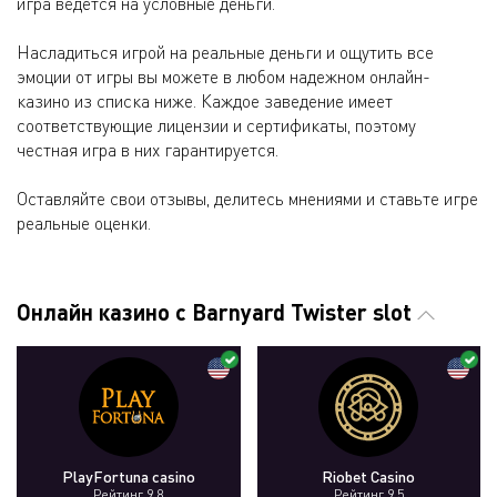
игра ведется на условные деньги.
Насладиться игрой на реальные деньги и ощутить все
эмоции от игры вы можете в любом надежном онлайн-
казино из списка ниже. Каждое заведение имеет
соответствующие лицензии и сертификаты, поэтому
честная игра в них гарантируется.
Оставляйте свои отзывы, делитесь мнениями и ставьте игре
реальные оценки.
Онлайн казино с Barnyard Twister slot
PlayFortuna casino
Riobet Casino
Рейтинг 9.8
Рейтинг 9.5