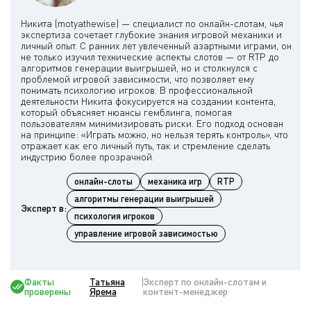
Никита (motyathewise) — специалист по онлайн-слотам, чья
экспертиза сочетает глубокие знания игровой механики и
личный опыт. С ранних лет увлеченный азартными играми, он
не только изучил технические аспекты слотов — от RTP до
алгоритмов генерации выигрышей, но и столкнулся с
проблемой игровой зависимости, что позволяет ему
понимать психологию игроков. В профессиональной
деятельности Никита фокусируется на создании контента,
который объясняет нюансы гемблинга, помогая
пользователям минимизировать риски. Его подход основан
на принципе: «Играть можно, но нельзя терять контроль», что
отражает как его личный путь, так и стремление сделать
онлайн-слоты
механика игр
RTP
алгоритмы генерации выигрышей
Эксперт в:
психология игроков
управление игровой зависимостью
Факты
Татьяна
Эксперт по онлайн-слотам и
проверены
Ярема
контент-менеджер