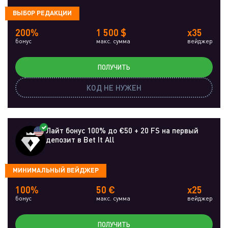
ВЫБОР РЕДАКЦИИ
200%
1 500 $
x35
бонус
макс. сумма
вейджер
ПОЛУЧИТЬ
КОД НЕ НУЖЕН
Лайт бонус 100% до €50 + 20 FS на первый
депозит в Bet It All
МИНИМАЛЬНЫЙ ВЕЙДЖЕР
100%
50 €
x25
бонус
макс. сумма
вейджер
ПОЛУЧИТЬ