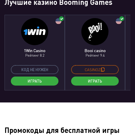
Лучшие казино Booming Games
1Win Casino
Booi casino
Рейтинг 8.2
Рейтинг 9.4
КОД НЕ НУЖЕН
CASINOZ
ИГРАТЬ
ИГРАТЬ
Промокоды для бесплатной игры