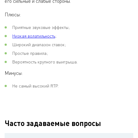
его сильные и слабые стороны.
Плюсы:
Приятные звуковые эффекты;
Низкая волатильность
;
Широкий диапазон ставок;
Простые правила;
Вероятность крупного выигрыша.
Минусы:
Не самый высокий RTP.
Часто задаваемые вопросы