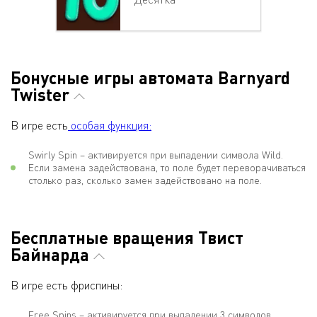
Бонусные игры автомата Barnyard
Twister
В игре есть
особая функция:
Swirly Spin – активируется при выпадении символа Wild.
Если замена задействована, то поле будет переворачиваться
столько раз, сколько замен задействовано на поле.
Бесплатные вращения Твист
Байнарда
В игре есть фриспины:
Free Spins – активируется при выпадении 3 символов