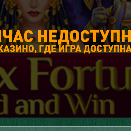
ЙЧАС НЕДОСТУП
КАЗИНО, ГДЕ ИГРА ДОСТУПН