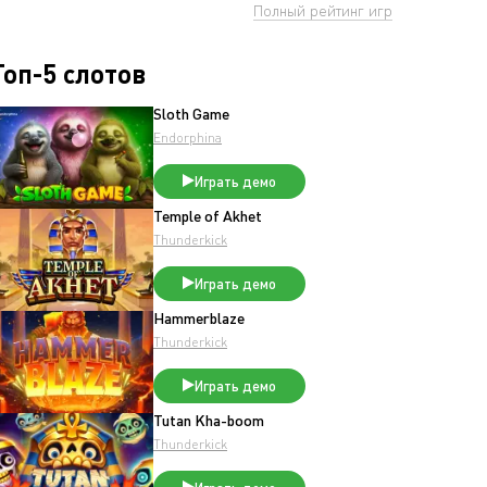
Полный рейтинг игр
Топ-5 слотов
Sloth Game
Endorphina
Играть демо
Temple of Akhet
Thunderkick
Играть демо
Hammerblaze
Thunderkick
Играть демо
Tutan Kha-boom
Thunderkick