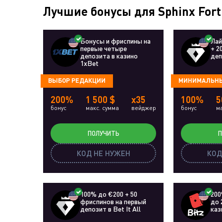
Лучшие бонусы для Sphinx For
Бонусы и фриспины на
Лай
первые четыре
+ 2
депозита в казино
деп
1xBet
ВЫБОР РЕДАКЦИИ
МИНИМАЛЬН
200%
1 500 $
x35
100%
5
бонус
макс. сумма
вейджер
бонус
м
ПОЛУЧИТЬ
П
КОД НЕ НУЖЕН
КОД
100% до €200 + 50
200
фриспинов на первый
до 
депозит в Bet It All
каз