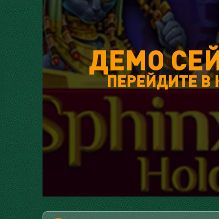
ДЕМО СЕ
ПЕРЕЙДИТЕ В 