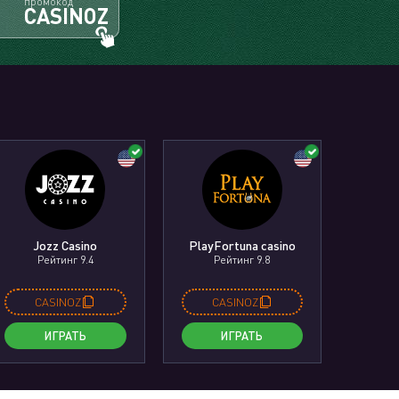
промокод
CASINOZ
Jozz Casino
PlayFortuna casino
Рейтинг 9.4
Рейтинг 9.8
CASINOZ
CASINOZ
ИГРАТЬ
ИГРАТЬ