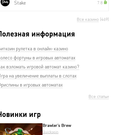
Stake
7.8
Все казино
(469)
Полезная информация
иткоин рулетка в онлайн-казино
олесо фортуны в игровых автоматах
ак взломать игровой автомат казино?
гра на увеличение выплаты в слотах
риспины в игровых автоматах
Все статьи
Новинки игр
Brawler’s Brew
Quickspin