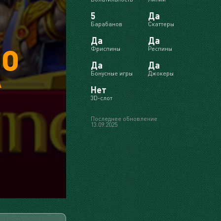
5
Да
Барабанов
Скаттеры
Да
Да
НО
Фриспины
Респины
Да
Да
Бонусные игры
Джокеры
А
Нет
3D-слот
Последнее обновление
13.09.2025