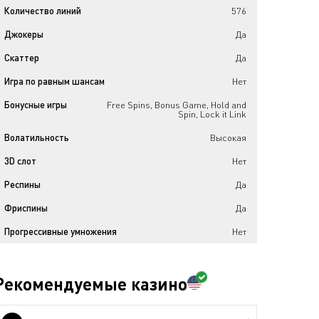
Количество линий
576
Джокеры
Да
Скаттер
Да
Игра по равным шансам
Нет
Бонусные игры
Free Spins, Bonus Game, Hold and
Spin, Lock it Link
Волатильность
Высокая
3D слот
Нет
Респины
Да
Фриспины
Да
Прогрессивные умножения
Нет
Рекомендуемые казино