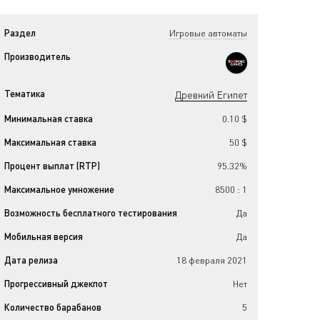
Раздел
Игровые автоматы
Производитель
Тематика
Древний Египет
Минимальная ставка
0.10 $
Максимальная ставка
50 $
Процент выплат (RTP)
95.32%
Максимальное умножение
8500 : 1
Возможность бесплатного тестирования
Да
Мобильная версия
Да
Дата релиза
18 февраля 2021
Прогрессивный джекпот
Нет
Количество барабанов
5