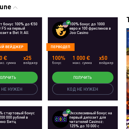
tune
т бонус 100% до €50
100% бонус до 1000
0 FS на первый
евро и 100 фриспинов в
озит в Bet It All
Joo Casino
ЫЙ ВЕЙДЖЕР
ПЕРВОДЕП
0 €
x25
100%
1 000 €
x50
акс. сумма
вейджер
бонус
макс. сумма
вейджер
ОЛУЧИТЬ
ПОЛУЧИТЬ
 НЕ НУЖЕН
КОД НЕ НУЖЕН
% стартовый бонус
Эксклюзивный бонус на
200 000 рублей в
первый депозит для
ино Битц
читателей Casinoz:
125% до 10 000 с