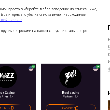
ньги, просто выбирайте любое заведение из списка ниже,
у. Все игорные клубы из списка имеют необходимые
нлайн казино
.
 другими игроками на нашем форуме и ставьте игре
Б
К
К
И
Ф
ozz Casino
Booi casino
ейтинг 9.4
Рейтинг 9.4
ASINOZ
CASINOZ