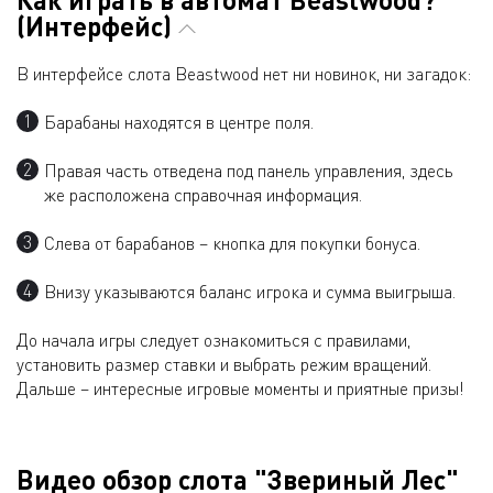
(Интерфейс)
В интерфейсе слота Beastwood нет ни новинок, ни загадок:
Барабаны находятся в центре поля.
Правая часть отведена под панель управления, здесь
же расположена справочная информация.
Слева от барабанов – кнопка для покупки бонуса.
Внизу указываются баланс игрока и сумма выигрыша.
До начала игры следует ознакомиться с правилами,
установить размер ставки и выбрать режим вращений.
Дальше – интересные игровые моменты и приятные призы!
Видео обзор слота "Звериный Лес"