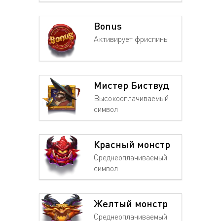
Bonus
Активирует фриспины
Мистер Биствуд
Высокооплачиваемый
символ
Красный монстр
Среднеоплачиваемый
символ
Желтый монстр
Среднеоплачиваемый