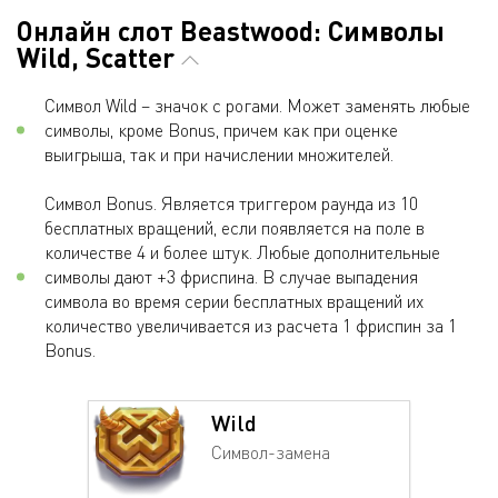
Онлайн слот Beastwood: Символы
Wild, Scatter
Символ Wild – значок с рогами. Может заменять любые
символы, кроме Bonus, причем как при оценке
выигрыша, так и при начислении множителей.
Символ Bonus. Является триггером раунда из 10
бесплатных вращений, если появляется на поле в
количестве 4 и более штук. Любые дополнительные
символы дают +3 фриспина. В случае выпадения
символа во время серии бесплатных вращений их
количество увеличивается из расчета 1 фриспин за 1
Bonus.
Wild
Символ-замена