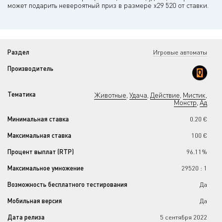
может подарить невероятный приз в размере х29 520 от ставки.
Раздел
Игровые автоматы
Производитель
Тематика
Животные
Удача
Действие
Мистик
,
,
,
,
Монстр
Ад
,
Минимальная ставка
0.20 €
Максимальная ставка
100 €
Процент выплат (RTP)
96.11%
Максимальное умножение
29520 : 1
Возможность бесплатного тестирования
Да
Мобильная версия
Да
Дата релиза
5 сентября 2022