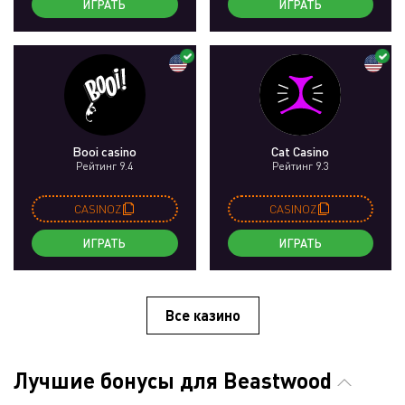
ИГРАТЬ
ИГРАТЬ
Booi casino
Cat Casino
Рейтинг 9.4
Рейтинг 9.3
CASINOZ
CASINOZ
ИГРАТЬ
ИГРАТЬ
Все казино
Лучшие бонусы для Beastwood