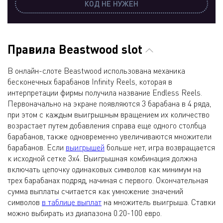
КОД НЕ НУЖЕН
Правила Beastwood slot
В онлайн-слоте Beastwood использована механика
бесконечных барабанов Infinity Reels, которая в
интерпретации фирмы получила название Endless Reels.
Первоначально на экране появляются 3 барабана в 4 ряда,
при этом с каждым выигрышным вращением их количество
возрастает путем добавления справа еще одного столбца
барабанов, также одновременно увеличиваются множители
барабанов. Если
выигрышей
больше нет, игра возвращается
к исходной сетке 3х4. Выигрышная комбинация должна
включать цепочку одинаковых символов как минимум на
трех барабанах подряд, начиная с первого. Окончательная
сумма выплаты считается как умножение значений
символов
в таблице выплат
на множитель выигрыша. Ставки
можно выбирать из диапазона 0.20-100 евро.