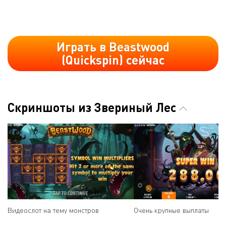
Играть в Beastwood
(Quickspin) сейчас
Скриншоты из Звериный Лес
Видеослот на тему монстров
Очень крупные выплаты