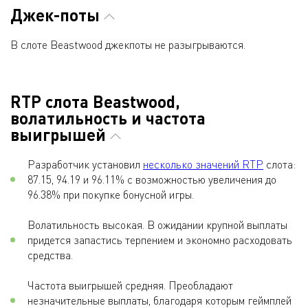
Джек-поты
В слоте Beastwood джекпоты не разыгрываются.
RTP слота Beastwood,
волатильность и частота
выигрышей
Разработчик установил
несколько значений RTP
слота:
87.15, 94.19 и 96.11% с возможностью увеличения до
96.38% при покупке бонусной игры.
Волатильность высокая. В ожидании крупной выплаты
придется запастись терпением и экономно расходовать
средства.
Частота выигрышей средняя. Преобладают
незначительные выплаты, благодаря которым геймплей