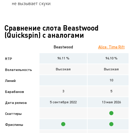
не вызывает скуки.
Сравнение слота Beastwood
(Quickspin) с аналогами
Beastwood
Alice: Time Rift
96.11 %
94.10 %
RTP
Высокая
Высокая
Волатильность
10
Линий
3
5
Барабанов
5 сентября 2022
13 мая 2026
Дата релиза
Скаттеры
Фриспины