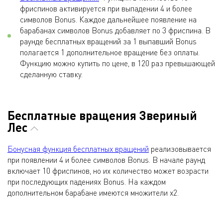
фриспинов активируется при выпадении 4 и более
символов Bonus. Каждое дальнейшее появление на
барабанах символов Bonus добавляет по 3 фриспина. В
раунде бесплатных вращений за 1 выпавший Bonus
полагается 1 дополнительное вращение без оплаты.
Функцию можно купить по цене, в 120 раз превышающей
сделанную ставку.
Бесплатные вращения Звериный
Лес
Бонусная функция бесплатных вращений
реализовывается
при появлении 4 и более символов Bonus. В начале раунд
включает 10 фриспинов, но их количество может возрасти
при последующих падениях Bonus. На каждом
дополнительном барабане имеются множители x2.