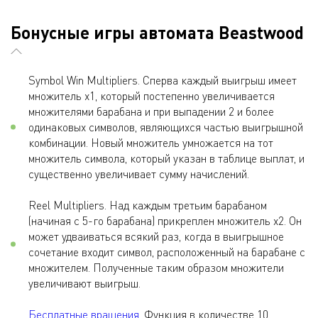
Бонусные игры автомата Beastwood
Symbol Win Multipliers. Сперва каждый выигрыш имеет
множитель х1, который постепенно увеличивается
множителями барабана и при выпадении 2 и более
одинаковых символов, являющихся частью выигрышной
комбинации. Новый множитель умножается на тот
множитель символа, который указан в таблице выплат, и
существенно увеличивает сумму начислений.
Reel Multipliers. Над каждым третьим барабаном
(начиная с 5-го барабана) прикреплен множитель х2. Он
может удваиваться всякий раз, когда в выигрышное
сочетание входит символ, расположенный на барабане с
множителем. Полученные таким образом множители
увеличивают выигрыш.
Бесплатные вращения.
Функция в количестве 10