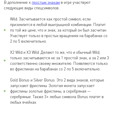
В дополнение к
простым знакам
в игре участвуют
следующие виды спецсимволов:
Wild. Засчитывается как простой символ, если
приземлится в любой выигрышной комбинации. Платит
по той же цене, что и знак, за который он был засчитан.
Участвует только в простых вращениях на барабанах со
2 по 5 включительно.
X2 Wild и X3 Wild. Делают то же, что и обычный Wild,
только засчитываются не за 1 простой знак, а за 2 или 3
соответственно своему множителю. Появляются только
во фриспинах на барабанах со 2 по 5 включительно.
Gold Bonus и Silver Bonus. Это 2 вида знаков, которые
запускают фриспины. Золотая монета запускает
фриспины золотые фриспины, а серебряная —
серебряные. Также 3+ любых символа Bonus платят в
любых ячейках.