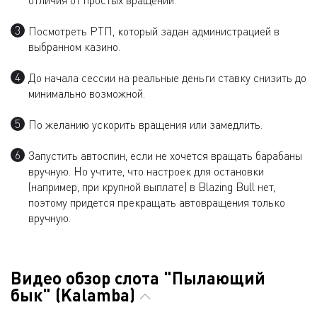
Посмотреть РТП, который задан администрацией в
выбранном казино.
До начала сессии на реальные деньги ставку снизить до
минимально возможной.
По желанию ускорить вращения или замедлить.
Запустить автоспин, если не хочется вращать барабаны
вручную. Но учтите, что настроек для остановки
(например, при крупной выплате) в Blazing Bull нет,
поэтому придется прекращать автовращения только
вручную.
Видео обзор слота "Пылающий
бык" (Kalamba)