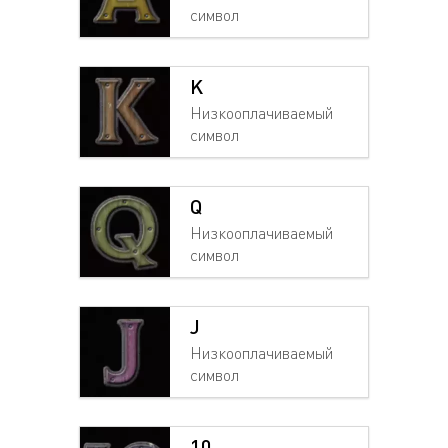
символ
K
Низкооплачиваемый
символ
Q
Низкооплачиваемый
символ
J
Низкооплачиваемый
символ
10