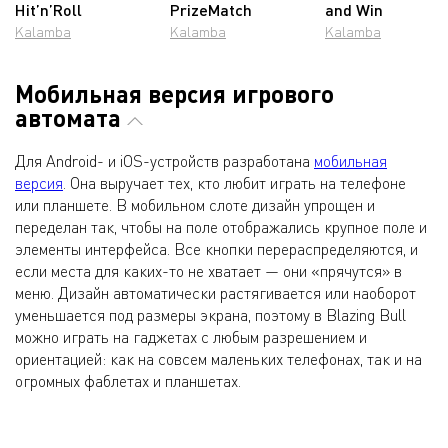
Hit’n’Roll
PrizeMatch
and Win
Kalamba
Kalamba
Kalamba
Мобильная версия игрового
автомата
Для Android- и iOS-устройств разработана
мобильная
версия
. Она выручает тех, кто любит играть на телефоне
или планшете. В мобильном слоте дизайн упрощен и
переделан так, чтобы на поле отображались крупное поле и
элементы интерфейса. Все кнопки перераспределяются, и
если места для каких-то не хватает — они «прячутся» в
меню. Дизайн автоматически растягивается или наоборот
уменьшается под размеры экрана, поэтому в Blazing Bull
можно играть на гаджетах с любым разрешением и
ориентацией: как на совсем маленьких телефонах, так и на
огромных фаблетах и планшетах.