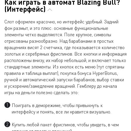
Как играть в автомат Blazing Bull?
(Интерфейс)
Слот оформлен красочно, но интерфейс удобный. Задний
фон размыт, и это плюс: основные функциональные
элементы четко выделяются. Поле крупное, символы
отрисованы разнообразно. Над барабанами в простых
вращениях висят 2 счетчика, где показывается количество
золотых и серебряных фриспинов. Все кнопки и информация
расположены внизу, их набор небольшой, и включает только
стандартные элементы. Из кнопок есть меню (тут спрятаны
правила и таблица выплат), покупка бонуса HyperBonus,
ручной и автоматический запуски барабанов, выбор ставки
и ускорение/замедление вращений. Гемблеру до начала
игры на деньги полезно сделать это:
Поиграть в деморежиме, чтобы привыкнуть к
интерфейсу и понять, все ли нравится визуально.
Купить любой пакет фриспинов, чтобы увидеть, в чем
отличия от простых вращений.