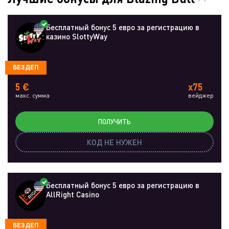
Бесплатный бонус 5 евро за регистрацию в
казино SlottyWay
БЕЗДЕП
5 €
x75
макс. сумма
вейджер
ПОЛУЧИТЬ
КОД НЕ НУЖЕН
Бесплатный бонус 5 евро за регистрацию в
AllRight Casino
БЕЗДЕП