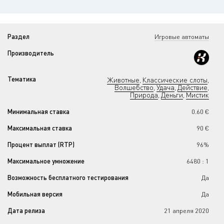
Раздел
Игровые автоматы
Производитель
Тематика
Животные
Классические слоты
,
,
Волшебство
Удача
Действие
,
,
,
Природа
Деньги
Мистик
,
,
Минимальная ставка
0.60 €
Максимальная ставка
90 €
Процент выплат (RTP)
96%
Максимальное умножение
6480 : 1
Возможность бесплатного тестирования
Да
Мобильная версия
Да
Дата релиза
21 апреля 2020