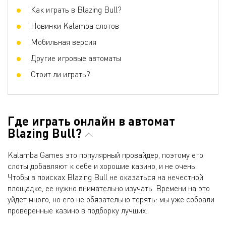
Как играть в Blazing Bull?
Новинки Kalamba слотов
Мобильная версия
Другие игровые автоматы
Стоит ли играть?
Где играть онлайн в автомат
Blazing Bull?
Kalamba Games это популярный провайдер, поэтому его
слоты добавляют к себе и хорошие казино, и не очень.
Чтобы в поисках Blazing Bull не оказаться на нечестной
площадке, ее нужно внимательно изучать. Времени на это
уйдет много, но его не обязательно терять: мы уже собрали
проверенные казино в подборку лучших.