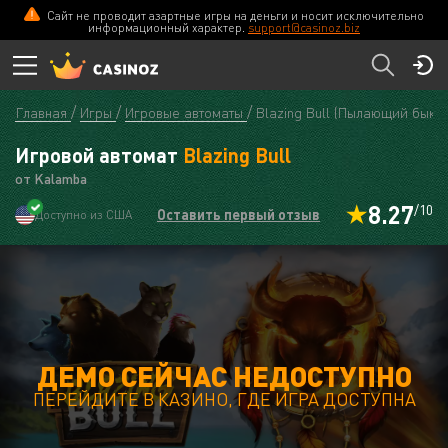
Сайт не проводит азартные игры на деньги и носит исключительно
информационный характер.
support@casinoz.biz
Главная
Игры
Игровые автоматы
Blazing Bull (Пылающий бык)
Игровой автомат
Blazing Bull
от Kalamba
8.27
/10
Оставить первый отзыв
Доступно из США
ДЕМО СЕЙЧАС НЕДОСТУПНО
ПЕРЕЙДИТЕ В КАЗИНО, ГДЕ ИГРА ДОСТУПНА