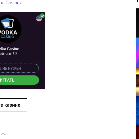
на Casinoz
.
dka Casino
ейтинг 6.2
Д НЕ НУЖЕН
ИГРАТЬ
е казино
t