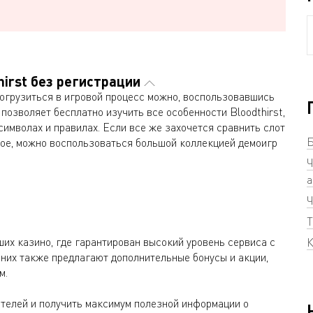
hirst без регистрации
погрузиться в игровой процесс можно, воспользовавшись
позволяет бесплатно изучить все особенности Bloodthirst,
символах и правилах. Если все же захочется сравнить слот
Б
тлое, можно воспользоваться большой коллекцией демоигр
Ч
а
Ч
Т
ших казино, где гарантирован высокий уровень сервиса с
К
 них также предлагают дополнительные бонусы и акции,
м.
телей и получить максимум полезной информации о