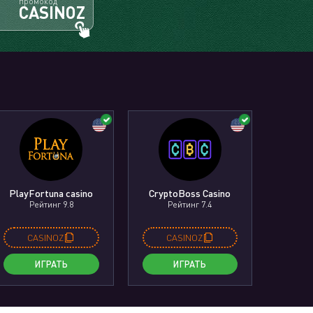
промокод
CASINOZ
PlayFortuna casino
CryptoBoss Casino
Рейтинг 9.8
Рейтинг 7.4
CASINOZ
CASINOZ
ИГРАТЬ
ИГРАТЬ