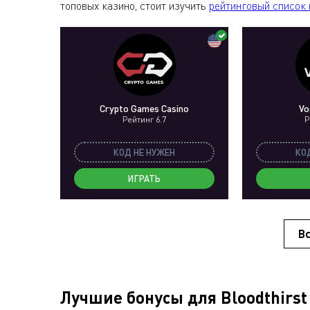
топовых казино, стоит изучить
рейтинговый список 
Crypto Games Casino
Vo
Рейтинг 6.7
Р
КОД НЕ НУЖЕН
КО
ИГРАТЬ
Вс
Лучшие бонусы для Bloodthirs