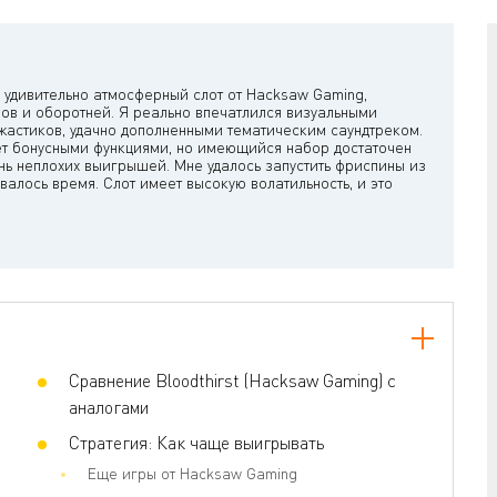
м удивительно атмосферный слот от Hacksaw Gaming,
ов и оборотней. Я реально впечатлился визуальными
ужастиков, удачно дополненными тематическим саундтреком.
ует бонусными функциями, но имеющийся набор достаточен
ь неплохих выигрышей. Мне удалось запустить фриспины из
валось время. Слот имеет высокую волатильность, и это
Сравнение Bloodthirst (Hacksaw Gaming) с
аналогами
Стратегия: Как чаще выигрывать
Еще игры от Hacksaw Gaming