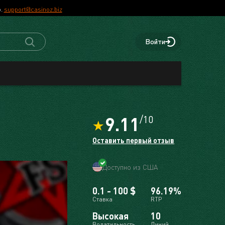
р.
support@casinoz.biz
Войти
9.11
/10
Оставить первый отзыв
Доступно из США
0.1 - 100 $
96.19%
Ставка
RTP
Высокая
10
Волатильность
Линий