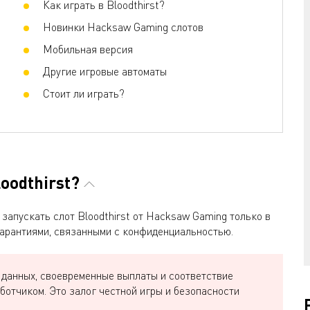
Как играть в Bloodthirst?
Новинки Hacksaw Gaming слотов
Мобильная версия
Другие игровые автоматы
Стоит ли играть?
loodthirst?
 запускать слот Bloodthirst от Hacksaw Gaming только в
гарантиями, связанными с конфиденциальностью.
данных, своевременные выплаты и соответствие
отчиком. Это залог честной игры и безопасности