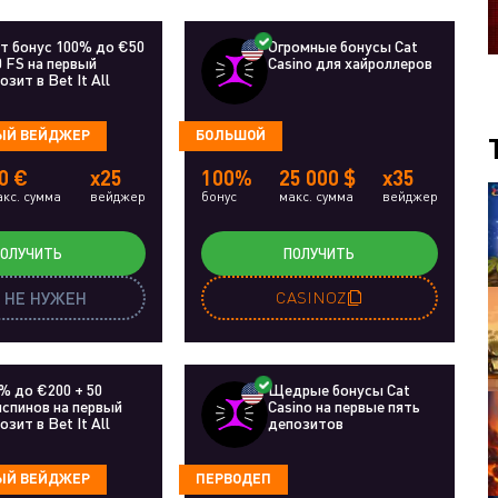
т бонус 100% до €50
Огромные бонусы Cat
0 FS на первый
Casino для хайроллеров
озит в Bet It All
ЫЙ ВЕЙДЖЕР
БОЛЬШОЙ
0 €
x25
100%
25 000 $
x35
акс. сумма
вейджер
бонус
макс. сумма
вейджер
ОЛУЧИТЬ
ПОЛУЧИТЬ
CASINOZ
 НЕ НУЖЕН
% до €200 + 50
Щедрые бонусы Cat
спинов на первый
Casino на первые пять
озит в Bet It All
депозитов
ЫЙ ВЕЙДЖЕР
ПЕРВОДЕП