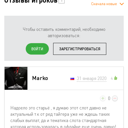
1
Сначала новые
Чтобы оставить комментарий, необходимо
авторизоваться:
ВОЙТИ
ЗАРЕГИСТРИРОВАТЬСЯ
Marko
31 января 2020
4
0
Надоело это старьё , я думаю этот слот давно не
актуальный т.к от ред тайгера уже не ждешь таких
слабых выплат, да и тематика слота стандартная
которая использовалась в офлайне еще очень давно!