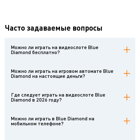
Часто задаваемые вопросы
Можно ли играть на видеослоте Blue
Diamond бесплатно?
Конечно, на Casinoz можно играть на бесплатном игровом
автомате Blue Diamond. Демо-версию можно открывать без
Можно ли играть на игровом автомате Blue
регистрации . Любой посетитель может изучить слот не рискуя
Diamond на настоящие деньги?
деньгами.
Играть на слоте на деньги дают возможность известные онлайн-
казино, предлагающие программное обеспечение этого
Где следует играть на видеослоте Blue
разработчика. Чтобы рисковать настоящими деньгами на Blue
Diamond в 2026 году?
Diamond, нужно зарегистрироваться и внести средства на счёт.
Играть на деньги в Blue Diamond важно в испытанных интернет-
казино с сертифицированными играми и неподмоченной
Можно ли играть в Blue Diamond на
репутацией. Подобрать авторитетный сайт помогут обзорные
мобильном телефоне?
статьи на Casinoz и истории реальных игроков.
Blue Diamond имеет очень комфортную мобильную вариацию.