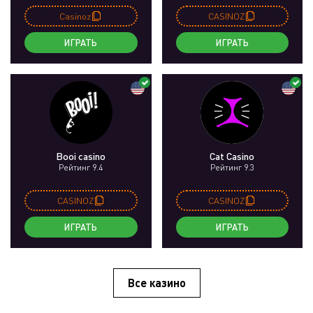
Casinoz
CASINOZ
ИГРАТЬ
ИГРАТЬ
Booi casino
Cat Casino
Рейтинг 9.4
Рейтинг 9.3
CASINOZ
CASINOZ
ИГРАТЬ
ИГРАТЬ
Все казино