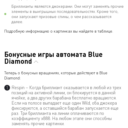
Бриллианты являются джокерами. Они могут заменять прочие
элементы в выигрышных последовательностях. Кроме того,
они запускают призовые спины, о чем рассказывается
далее.
Подробную информацию о картинках вы найдете в таблице.
Бонусные игры автомата Blue
Diamond
Теперь о бонусных вращениях, которые действуют в Blue
Diamond:
Respin – Когда бриллиант оказывается в любой из трех
позиций на активной линии, он блокируется в данной
ячейке, а два других барабана бесплатно вращаются.
Если на полосе выпадает еще один Wild, оба джокера
фиксируются, а оставшийся барабан запускается еще
раз. Три бриллианта на линии оплачиваются по
коэффициенту х888. На любом этапе они способны
заменять прочие картинки.