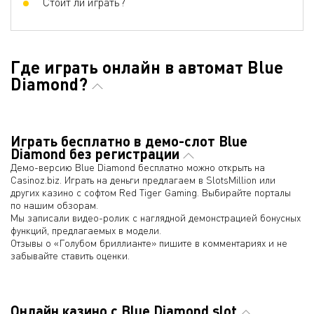
Стоит ли играть?
Где играть онлайн в автомат Blue
Diamond?
Играть бесплатно в демо-слот Blue
Diamond без регистрации
Демо-версию Blue Diamond бесплатно можно открыть на
Casinoz.biz. Играть на деньги предлагаем в SlotsMillion или
других казино с софтом Red Tiger Gaming. Выбирайте порталы
по нашим обзорам.
Мы записали видео-ролик с наглядной демонстрацией бонусных
функций, предлагаемых в модели.
Отзывы о «Голубом бриллианте» пишите в комментариях и не
забывайте ставить оценки.
Онлайн казино с Blue Diamond slot