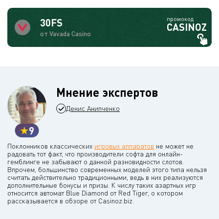
промокод
30FS
CASINOZ
от Vavada Casino
Мнение экспертов
Денис Анипченко
9
Поклонников классических
игровых аппаратов
не может не
радовать тот факт, что производители софта для онлайн-
гемблинге не забывают о данной разновидности слотов.
Впрочем, большинство современных моделей этого типа нельзя
считать действительно традиционными, ведь в них реализуются
дополнительные бонусы и призы. К числу таких азартных игр
относится автомат Blue Diamond от Red Tiger, о котором
рассказывается в обзоре от Casinoz.biz.