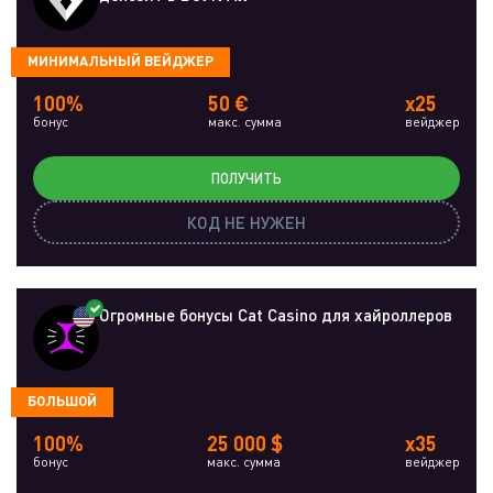
МИНИМАЛЬНЫЙ ВЕЙДЖЕР
100%
50 €
x25
бонус
макс. сумма
вейджер
ПОЛУЧИТЬ
КОД НЕ НУЖЕН
Огромные бонусы Cat Casino для хайроллеров
БОЛЬШОЙ
100%
25 000 $
x35
бонус
макс. сумма
вейджер