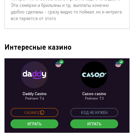
Эти семёрки и брильяны и тд.. выплаты конечно
удобно сделаны - сразу видно то поймал, но и интрига
вся теряется от этого.
Интересные казино
Daddy Casino
Casoo casino
Рейтинг 7.4
Рейтинг 7.3
CASINOZ
КОД НЕ НУЖЕН
ИГРАТЬ
ИГРАТЬ