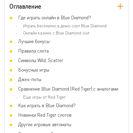
Оглавление
Бонусные игры
Yes
Ставка на линию
Где играть онлайн в Blue Diamond?
0.2 - 60
Играть бесплатно в демо-слот Blue Diamond
Онлайн казино с Blue Diamond slot
Лучшие бонусы
Правила слота
Символы Wild, Scatter
Бонусные игры
Джек-поты
Сравнение Blue Diamond (Red Tiger) с аналогами
Еще игры от Red Tiger
Как играть в Blue Diamond?
Новинки Red Tiger слотов
Другие игровые автоматы