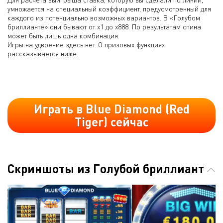
умножается на специальный коэффициент, предусмотренный для
каждого из потенциально возможных вариантов. В «Голубом
бриллианте» они бывают от х1 до х888. По результатам спина
может быть лишь одна комбинация.
Игры на удвоение здесь нет. О призовых функциях
рассказывается ниже.
Играть в Blue Diamond (Red
Tiger) сейчас
Скриншоты из Голубой бриллиант