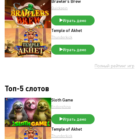
Brawler’s Brew
Quickspin
Играть демо
Temple of Akhet
Thunderkick
Играть демо
Полный рейтинг игр
Топ-5 слотов
Sloth Game
Endorphina
Играть демо
Temple of Akhet
Thunderkick