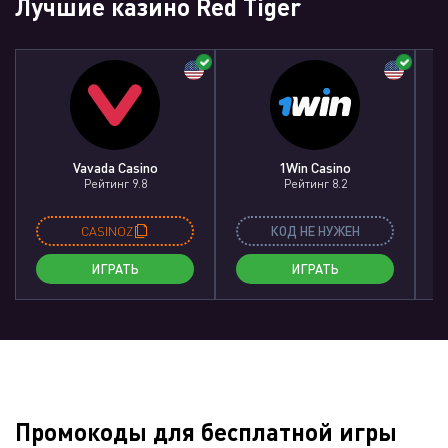
Лучшие казино Red Tiger
Vavada Casino
1Win Casino
Рейтинг 9.8
Рейтинг 8.2
CASINOZ
КОД НЕ НУЖЕН
ИГРАТЬ
ИГРАТЬ
Промокоды для бесплатной игры