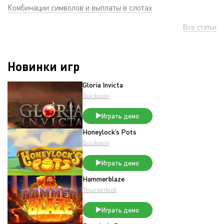
Комбинации символов и выплаты в слотах
Все статьи
Новинки игр
Gloria Invicta
Quickspin
Играть демо
Honeylock’s Pots
Quickspin
Играть демо
Hammerblaze
Thunderkick
Играть демо