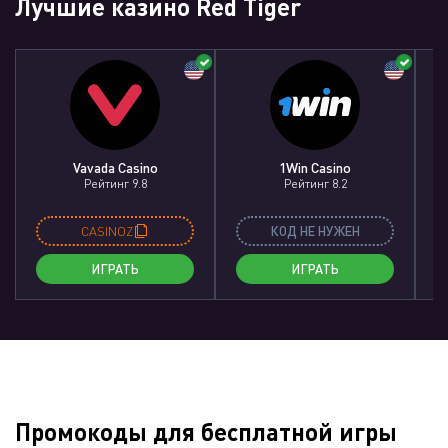
Лучшие казино Red Tiger
Vavada Casino
1Win Casino
Рейтинг 9.8
Рейтинг 8.2
CASINOZ
КОД НЕ НУЖЕН
ИГРАТЬ
ИГРАТЬ
Промокоды для бесплатной игры