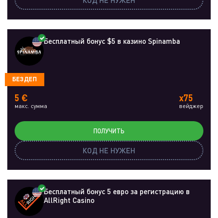
Бесплатный бонус $5 в казино Spinamba
БЕЗДЕП
5 €
x75
макс. сумма
вейджер
ПОЛУЧИТЬ
КОД НЕ НУЖЕН
Бесплатный бонус 5 евро за регистрацию в
AllRight Casino