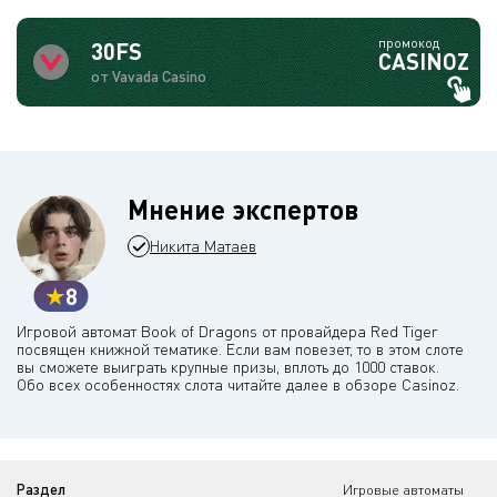
промокод
30FS
CASINOZ
от Vavada Casino
Мнение экспертов
Никита Матаев
8
Игровой автомат Book of Dragons от провайдера Red Tiger
посвящен книжной тематике. Если вам повезет, то в этом слоте
вы сможете выиграть крупные призы, вплоть до 1000 ставок.
Обо всех особенностях слота читайте далее в обзоре Casinoz.
Раздел
Игровые автоматы