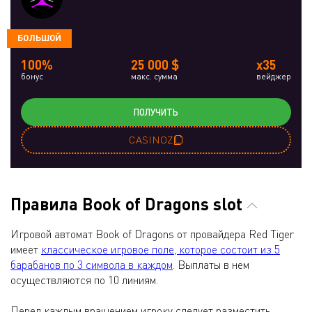
БОЛЬШОЙ
100%
25 000 $
x35
бонус
макс. сумма
вейджер
ПОЛУЧИТЬ
CASINOZ
Правила Book of Dragons slot
Игровой автомат Book of Dragons от провайдера Red Tiger
имеет
классическое игровое поле, которое состоит из 5
барабанов по 3 символа в каждом
. Выплаты в нем
осуществляются по 10 линиям.
Перед каждым вращением игроку следует разместить