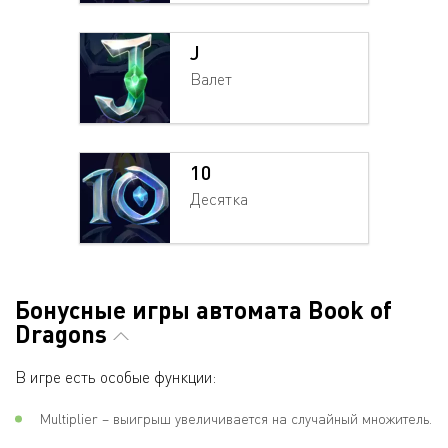
J
Валет
10
Десятка
Бонусные игры автомата Book of
Dragons
В игре есть особые функции:
Multiplier – выигрыш увеличивается на случайный множитель.