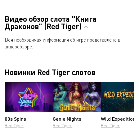
Видео обзор слота "Книга
Драконов" (Red Tiger)
Вся необходимая информация об игре представлена в
видеообзоре.
Новинки Red Tiger слотов
80s Spins
Genie Nights
Wild Expedition
Red Tiger
Red Tiger
Red Tiger