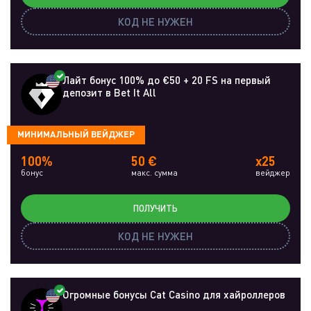
КОД НЕ НУЖЕН
Лайт бонус 100% до €50 + 20 FS на первый
депозит в Bet It All
МИНИМАЛЬНЫЙ ВЕЙДЖЕР
100%
50 €
x25
бонус
макс. сумма
вейджер
ПОЛУЧИТЬ
КОД НЕ НУЖЕН
Огромные бонусы Cat Casino для хайроллеров