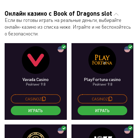
Онлайн казино с Book of Dragons slot
Если вы готовы играть на реальные деньги, выбирайте
онлайн-казино из списка ниже. Играйте и не беспокойтесь
о безопасности.
Vavada Casino
PlayFortuna casino
Рейтинг 9.8
Рейтинг 9.8
CASINOZ
CASINOZ
ИГРАТЬ
ИГРАТЬ