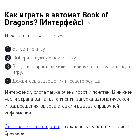
Как играть в автомат Book of
Dragons? (Интерфейс)
Играть в слот очень легко:
Запустите игру;
Выберите нужную вам ставку;
Запустите вращение или активируйте автоматическую
игру;
Дождитесь завершения игрового раунда.
Интерфейс у слота также очень прост и понятен. В нижней
части экрана вы найдете кнопки запуска автоматической
игры, вращения, выбора ставки и вызова справочной
информации.
Слот скачивать не нужно
, так как он запускается прямо в
браузере.