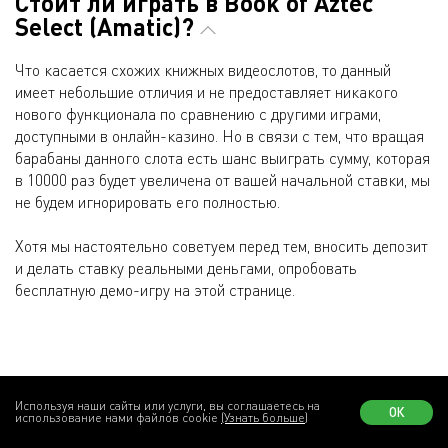
Стоит ли играть в Book of Aztec
Select (Amatic)?
Что касается схожих книжных видеослотов, то данный
имеет небольшие отличия и не предоставляет никакого
нового функционала по сравнению с другими играми,
доступными в онлайн-казино. Но в связи с тем, что вращая
барабаны данного слота есть шанс выиграть сумму, которая
в 10000 раз будет увеличена от вашей начальной ставки, мы
не будем игнорировать его полностью.
Хотя мы настоятельно советуем перед тем, вносить депозит
и делать ставку реальными деньгами, опробовать
бесплатную демо-игру на этой странице.
Используя наши сайты или услуги, вы соглашаетесь на
Часто задаваемые вопросы
ОК
использование нами файлов cookie
(Узнать больше)