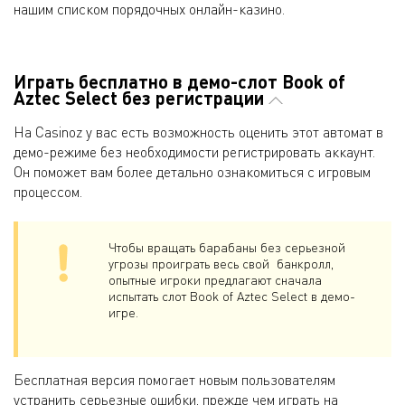
нашим списком порядочных онлайн-казино.
Играть бесплатно в демо-слот Book of
Aztec Select без регистрации
На Casinoz у вас есть возможность оценить этот автомат в
демо-режиме без необходимости регистрировать аккаунт.
Он поможет вам более детально ознакомиться с игровым
процессом.
Чтобы вращать барабаны без серьезной
угрозы проиграть весь свой банкролл,
опытные игроки предлагают сначала
испытать слот Book of Aztec Select в демо-
игре.
Бесплатная версия помогает новым пользователям
устранить серьезные ошибки, прежде чем играть на