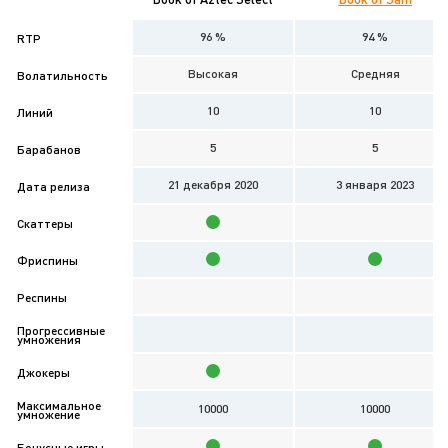
96 %
94 %
RTP
Высокая
Средняя
Волатильность
10
10
Линий
5
5
Барабанов
21 декабря 2020
3 января 2023
Дата релиза
Скаттеры
Фриспины
Респины
Прогрессивные
умножения
Джокеры
Максимальное
10000
10000
умножение
Бонусные игры