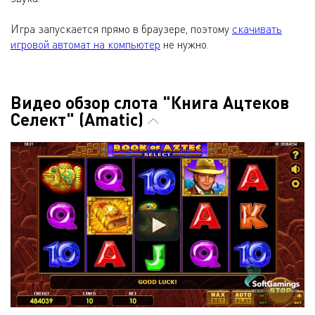
Игра запускается прямо в браузере, поэтому
скачивать
игровой автомат на компьютер
не нужно.
Видео обзор слота "Книга Ацтеков
Селект" (Amatic)