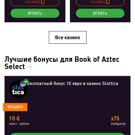
CASINOZ
CASINOZ
ИГРАТЬ
ИГРАТЬ
Все казино
Лучшие бонусы для Book of Aztec
Select
Бесплатный бонус 10 евро в казино Slottica
БЕЗДЕП
10 €
x75
макс. сумма
вейджер