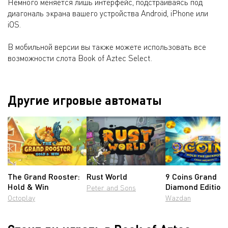
Немного меняется лишь интерфейс, подстраиваясь под
диагональ экрана вашего устройства Android, iPhone или
iOS.
В мобильной версии вы также можете использовать все
возможности слота Book of Aztec Select.
Другие игровые автоматы
The Grand Rooster:
Rust World
9 Coins Grand
Hold & Win
Diamond Edition
Peter and Sons
Octoplay
Wazdan