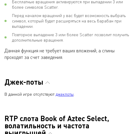
Бесплатные вращения активируются при выпадении 3 или
более символов Scatter.
Перед началом вращений у вас будет возможность выбрать
символ, который будет расширяться на весь барабан при
выпадении.
Повторное выпадение 3 или более Scatter позволит получить
дополнительные вращения.
Данная функция не требует ваших вложений, а спины
проходят за счет заведения.
Джек-поты
В данной игре отсутствуют
джекпоты
.
RTP слота Book of Aztec Select,
волатильность и частота
выигрышей