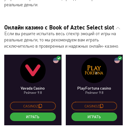
реальные деньги.
Онлайн казино с Book of Aztec Select slot
Если вы решите испытать весь спектр эмоций от игры на
реальные деньги, то мы рекомендуем вам играть
исключительно в проверенных и надежных онлайн-казино.
Vavada Casino
PlayFortuna casino
Рейтинг 9.8
Рейтинг 9.8
CASINOZ
CASINOZ
ИГРАТЬ
ИГРАТЬ