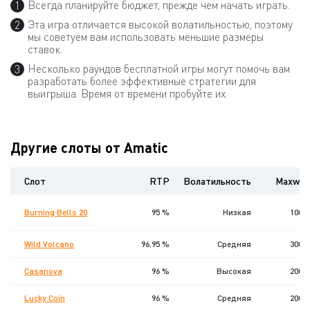
Всегда планируйте бюджет, прежде чем начать играть.
Эта игра отличается высокой волатильностью, поэтому
мы советуем вам использовать меньшие размеры
ставок.
Несколько раундов бесплатной игры могут помочь вам
разработать более эффективные стратегии для
выигрыша. Время от времени пробуйте их.
Другие слоты от Amatic
Слот
RTP
Волатильность
Maxwin
Burning Bells 20
95 %
Низкая
1000
Wild Volcano
96.95 %
Средняя
3000
Casanova
96 %
Высокая
2000
Lucky Coin
96 %
Средняя
2000