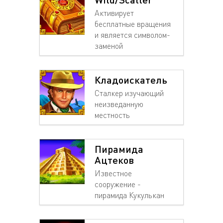
Активирует
бесплатные вращения
и является символом-
заменой
Кладоискатель
Сталкер изучающий
неизведанную
местность
Пирамида
Ацтеков
Известное
сооружение -
пирамида Кукулькан