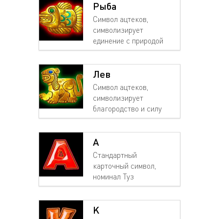
Рыба
Символ ацтеков,
символизирует
единение с природой
Лев
Символ ацтеков,
символизирует
благородство и силу
A
Стандартный
карточный символ,
номинал Туз
K