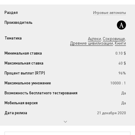
Раздел
Игровые автоматы
Производитель
Тематика
Ацтеки
Сокровище
,
,
Древние цивилизации
Книги
,
Минимальная ставка
0.10 $
Максимальная ставка
40 $
Процент выплат (RTP)
96%
Максимальное умножение
10000 : 1
Возможность бесплатного тестирования
Да
Мобильная версия
Да
Дата релиза
21 декабря 2020
Прогрессивный джекпот
Нет
Количество барабанов
5