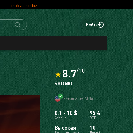
р.
support@casinoz.biz
Войти
8.7
/10
4 отзыва
Доступно из США
0.1 - 10 $
95%
Ставка
RTP
Высокая
10
Волатильность
Линий