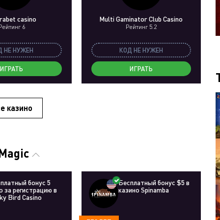
rabet casino
Multi Gaminator Club Casino
Рейтинг 6
Рейтинг 5.2
Д НЕ НУЖЕН
КОД НЕ НУЖЕН
ИГРАТЬ
ИГРАТЬ
е казино
 Magic
платный бонус 5
Бесплатный бонус $5 в
о за регистрацию в
казино Spinamba
ky Bird Casino