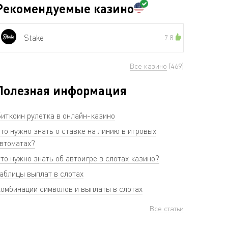
Рекомендуемые казино
Stake
7.8
Все казино
(469)
Полезная информация
иткоин рулетка в онлайн-казино
то нужно знать о ставке на линию в игровых
втоматах?
то нужно знать об автоигре в слотах казино?
аблицы выплат в слотах
омбинации символов и выплаты в слотах
Все статьи