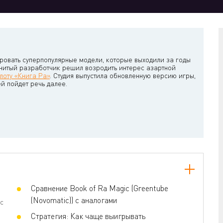
ровать суперпопулярные модели, которые выходили за годы
нитый разработчик решил возродить интерес азартной
лоту «Книга Ра»
. Студия выпустила обновленную версию игры,
ей пойдет речь далее.
Сравнение Book of Ra Magic (Greentube
(Novomatic)) с аналогами
ic
Стратегия: Как чаще выигрывать