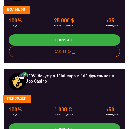
БОЛЬШОЙ
100%
25 000 $
x35
бонус
макс. сумма
вейджер
ПОЛУЧИТЬ
CASINOZ
100% бонус до 1000 евро и 100 фриспинов в
Joo Casino
ПЕРВОДЕП
100%
1 000 €
x50
бонус
макс. сумма
вейджер
ПОЛУЧИТЬ