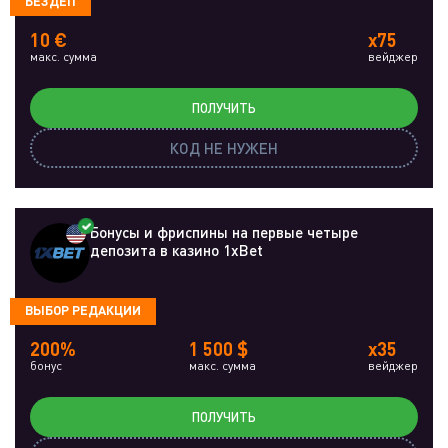
БЕЗДЕП
10 €
x75
макс. сумма
вейджер
ПОЛУЧИТЬ
КОД НЕ НУЖЕН
Бонусы и фриспины на первые четыре
депозита в казино 1xBet
ВЫБОР РЕДАКЦИИ
200%
1 500 $
x35
бонус
макс. сумма
вейджер
ПОЛУЧИТЬ