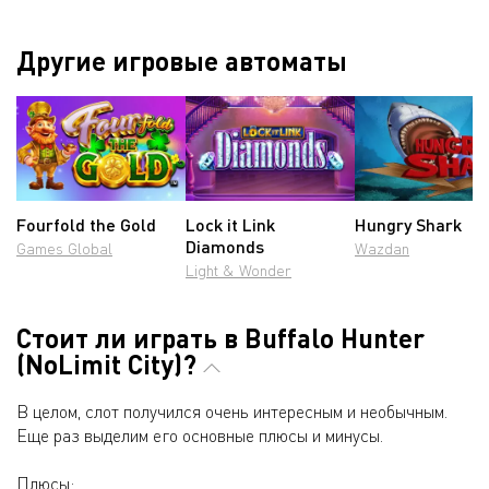
Другие игровые автоматы
Fourfold the Gold
Lock it Link
Hungry Shark
Diamonds
Games Global
Wazdan
Light & Wonder
Стоит ли играть в Buffalo Hunter
(NoLimit City)?
В целом, слот получился очень интересным и необычным.
Еще раз выделим его основные плюсы и минусы.
Плюсы: