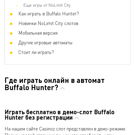
Еще игры от NoLimit City
Как играть в Buffalo Hunter?
Новинки NoLimit City слотов
Мобильная версия
Другие игровые автоматы
Стоит ли играть?
Где играть онлайн в автомат
Buffalo Hunter?
Играть бесплатно в демо-слот Buffalo
Hunter без регистрации
На нашем сайте Casinoz слот представлен в демо-режиме.