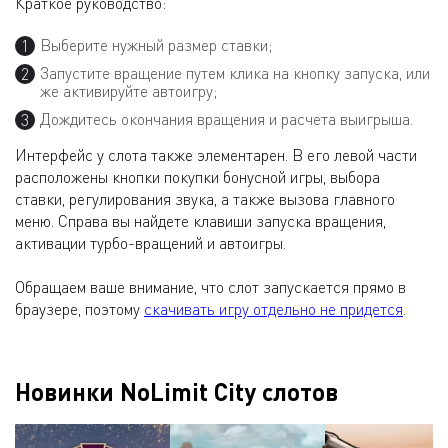
Краткое руководство:
Выберите нужный размер ставки;
Запустите вращение путем клика на кнопку запуска, или
же активируйте автоигру;
Дождитесь окончания вращения и расчета выигрыша.
Интерфейс у слота также элементарен. В его левой части
расположены кнопки покупки бонусной игры, выбора
ставки, регулирования звука, а также вызова главного
меню. Справа вы найдете клавиши запуска вращения,
активации турбо-вращений и автоигры.
Обращаем ваше внимание, что слот запускается прямо в
браузере, поэтому
скачивать игру отдельно не придется
.
Новинки NoLimit City слотов