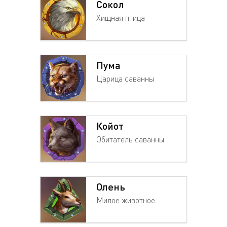
Сокол
Хищная птица
Пума
Царица саванны
Койот
Обитатель саванны
Олень
Милое животное