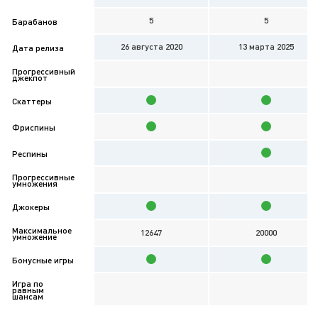
5
5
Барабанов
26 августа 2020
13 мартa 2025
Дата релиза
Прогрессивный
джекпот
Скаттеры
Фриспины
Респины
Прогрессивные
умножения
Джокеры
Максимальное
12647
20000
умножение
Бонусные игры
Игра по
равным
шансам