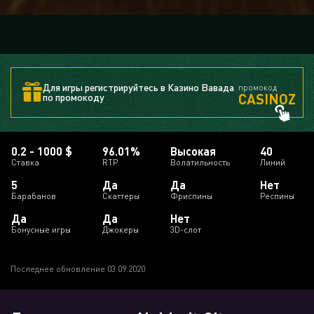
Для игры регистрируйтесь в Казино Вавада
промокод
CASINOZ
по промокоду
0.2 - 1000 $
96.01%
Высокая
40
Ставка
RTP
Волатильность
Линий
5
Да
Да
Нет
Барабанов
Скаттеры
Фриспины
Респины
Да
Да
Нет
Бонусные игры
Джокеры
3D-слот
Последнее обновление 03.09.2020