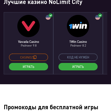
Лучшие казино NoLimit City
Vavada Casino
1Win Casino
Рейтинг 9.8
Рейтинг 8.2
CASINOZ
КОД НЕ НУЖЕН
ИГРАТЬ
ИГРАТЬ
Промокоды для бесплатной игры