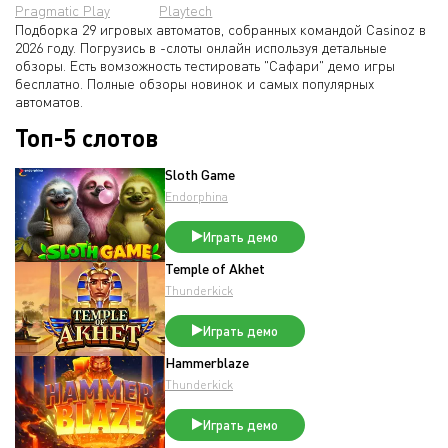
Pragmatic Play
Playtech
Подборка 29 игровых автоматов, собранных командой Casinoz в
2026 году. Погрузись в -слоты онлайн используя детальные
обзоры. Есть вомзожность тестировать "Сафари" демо игры
бесплатно. Полные обзоры новинок и самых популярных
автоматов.
Топ-5 слотов
Sloth Game
Endorphina
Играть демо
Temple of Akhet
Thunderkick
Играть демо
Hammerblaze
Thunderkick
Играть демо