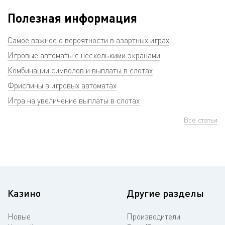
Полезная информация
Самое важное о вероятности в азартных играх
Игровые автоматы с несколькими экранами
Комбинации символов и выплаты в слотах
Фриспины в игровых автоматах
Игра на увеличение выплаты в слотах
Все статьи
Казино
Другие разделы
Новые
Производители