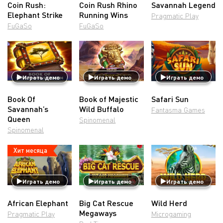
Coin Rush:
Coin Rush Rhino
Savannah Legend
Elephant Strike
Running Wins
Pragmatic Play
FuGaSo
FuGaSo
Играть демо
Играть демо
Играть демо
Book Of
Book of Majestic
Safari Sun
Savannah’s
Wild Buffalo
Fantasma Games
Queen
Spinomenal
Spinomenal
Хит месяца
Играть демо
Играть демо
Играть демо
African Elephant
Big Cat Rescue
Wild Herd
Megaways
Pragmatic Play
Microgaming