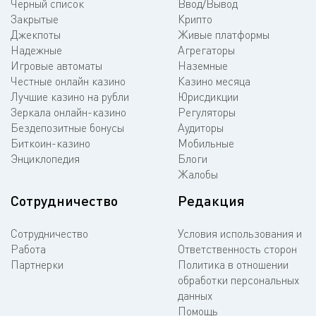
Черный список
Ввод/Вывод
Закрытые
Крипто
Джекпоты
Живые платформы
Надежные
Агрегаторы
Игровые автоматы
Наземные
Честные онлайн казино
Казино месяца
Лучшие казино на рубли
Юрисдикции
Зеркала онлайн-казино
Регуляторы
Бездепозитные бонусы
Аудиторы
Биткоин-казино
Мобильные
Энциклопедия
Блоги
Жалобы
Сотрудничество
Редакция
Сотрудничество
Условия использования и
Работа
Ответственность сторон
Партнерки
Политика в отношении
обработки персональных
данных
Помощь