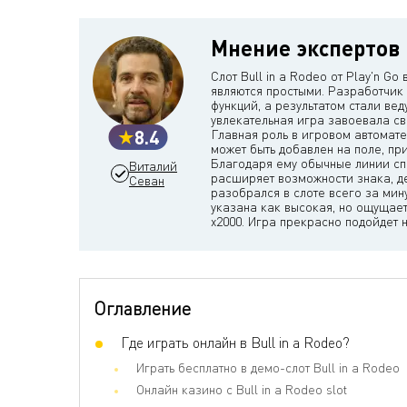
Мнение экспертов
Слот Bull in a Rodeo от Play'n G
являются простыми. Разработчик
функций, а результатом стали ве
увлекательная игра завоевала св
8.4
Главная роль в игровом автомате
может быть добавлен на поле, пр
Благодаря ему обычные линии с
Виталий
расширяет возможности знака, д
Севан
разобрался в слоте всего за минут
указана как высокая, но ощущае
х2000. Игра прекрасно подойдет 
Оглавление
Где играть онлайн в Bull in a Rodeo?
Играть бесплатно в демо-слот Bull in a Rodeo
Онлайн казино с Bull in a Rodeo slot