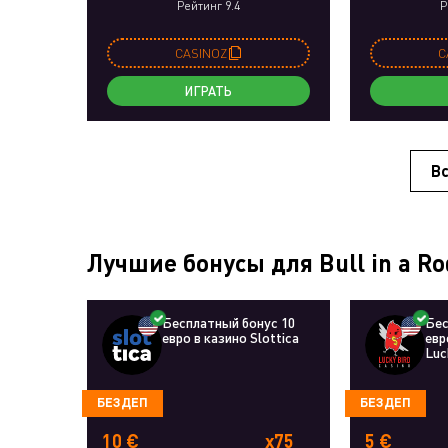
Рейтинг 9.4
Р
CASINOZ
C
ИГРАТЬ
Вс
Лучшие бонусы для Bull in a R
Бесплатный бонус 10
Бес
евро в казино Slottica
евр
Luc
БЕЗДЕП
БЕЗДЕП
10 €
x75
5 €