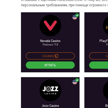
персональным требованиям, при помощи огромного
Vavada Casino
PlayF
Рейтинг 9.8
Р
CASINOZ
C
ИГРАТЬ
Jozz Casino
B