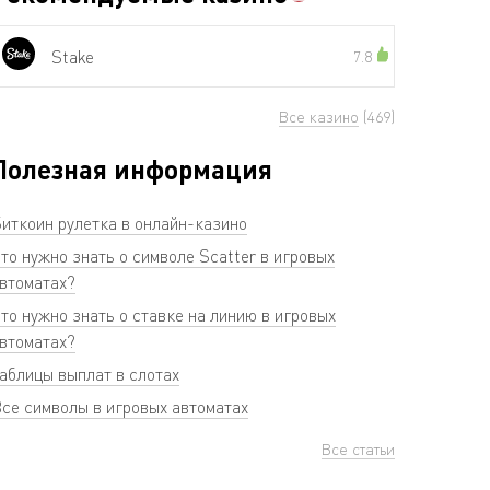
Stake
7.8
Все казино
(469)
Полезная информация
иткоин рулетка в онлайн-казино
то нужно знать о символе Scatter в игровых
втоматах?
то нужно знать о ставке на линию в игровых
втоматах?
аблицы выплат в слотах
се символы в игровых автоматах
Все статьи