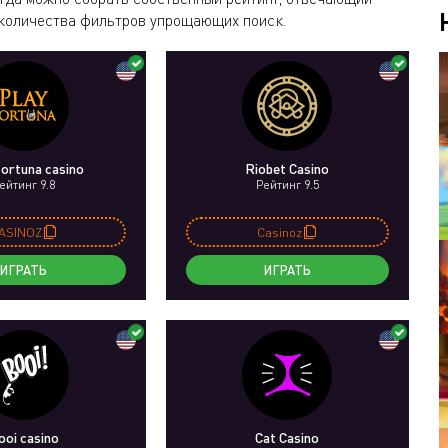
 количества фильтров упрощающих поиск.
ortuna casino
Riobet Casino
ейтинг 9.8
Рейтинг 9.5
ASINOZ
Casinoz
ИГРАТЬ
ИГРАТЬ
ooi casino
Cat Casino