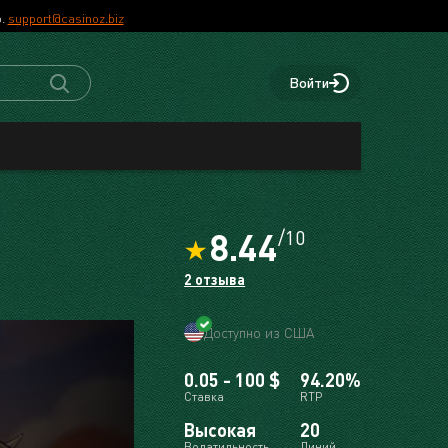
р.
support@casinoz.biz
Войти
8.44
/10
2 отзыва
Доступно из США
0.05 - 100 $
94.20%
Ставка
RTP
Высокая
20
Волатильность
Линий