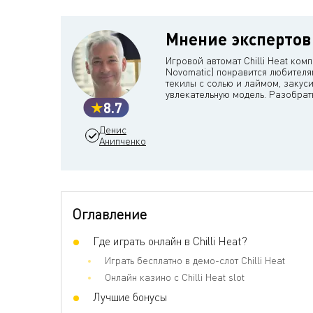
Мнение экспертов
Игровой автомат Chilli Heat комп
Novomatic) понравится любителя
текилы с солью и лаймом, закус
увлекательную модель. Разобрат
8.7
Денис
Анипченко
Оглавление
Где играть онлайн в Chilli Heat?
Играть бесплатно в демо-слот Chilli Heat
Онлайн казино с Chilli Heat slot
Лучшие бонусы