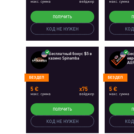
макс. сумма
вейджер
макс. сумма
ПОЛУЧИТЬ
П
КОД НЕ НУЖЕН
КОД
Бесплатный бонус $5 в
Бес
казино Spinamba
евр
All
БЕЗДЕП
БЕЗДЕП
5 €
x75
5 €
макс. сумма
вейджер
макс. сумма
ПОЛУЧИТЬ
П
КОД НЕ НУЖЕН
КОД