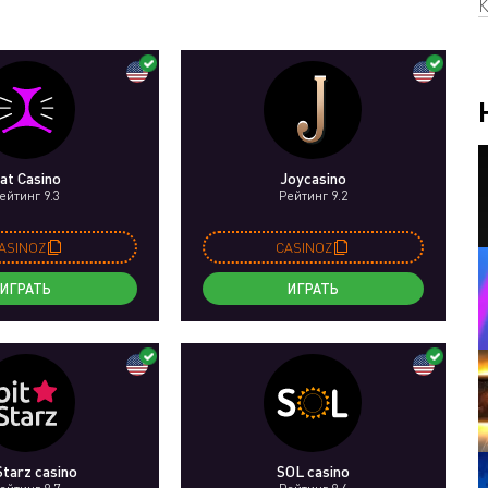
К
at Casino
Joycasino
ейтинг 9.3
Рейтинг 9.2
ASINOZ
CASINOZ
ИГРАТЬ
ИГРАТЬ
Starz casino
SOL casino