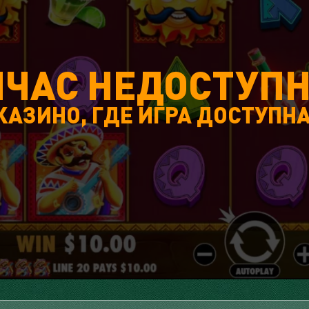
ЙЧАС НЕДОСТУП
КАЗИНО, ГДЕ ИГРА ДОСТУПН