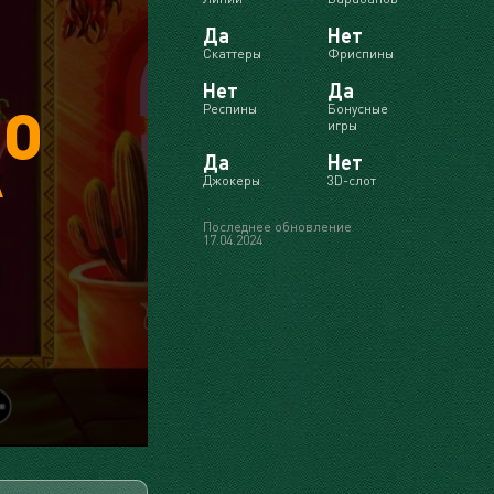
Да
Нет
Скаттеры
Фриспины
Нет
Да
НО
Респины
Бонусные
игры
Да
Нет
А
Джокеры
3D-слот
Последнее обновление
17.04.2024