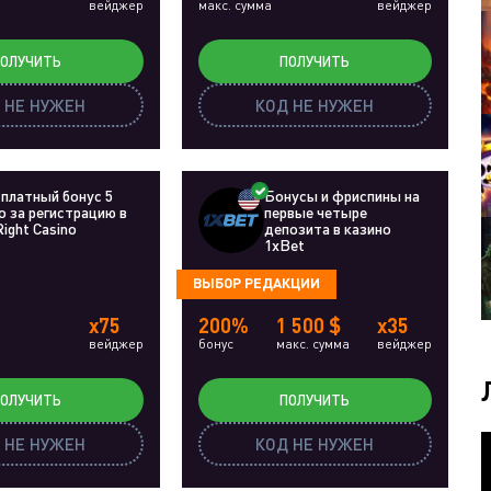
вейджер
макс. сумма
вейджер
ОЛУЧИТЬ
ПОЛУЧИТЬ
 НЕ НУЖЕН
КОД НЕ НУЖЕН
платный бонус 5
Бонусы и фриспины на
о за регистрацию в
первые четыре
Right Casino
депозита в казино
1xBet
ВЫБОР РЕДАКЦИИ
x75
200%
1 500 $
x35
вейджер
бонус
макс. сумма
вейджер
ОЛУЧИТЬ
ПОЛУЧИТЬ
 НЕ НУЖЕН
КОД НЕ НУЖЕН