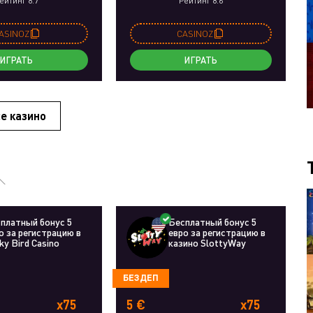
ейтинг 8.7
Рейтинг 8.6
ASINOZ
CASINOZ
ИГРАТЬ
ИГРАТЬ
е казино
платный бонус 5
Бесплатный бонус 5
о за регистрацию в
евро за регистрацию в
ky Bird Casino
казино SlottyWay
БЕЗДЕП
x75
5 €
x75