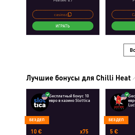
Рейтинг 8.7
Р
casinoz
C
ИГРАТЬ
Вс
Лучшие бонусы для Chilli Heat
Бесплатный бонус 10
Бес
евро в казино Slottica
евр
Luc
БЕЗДЕП
БЕЗДЕП
10 €
x75
5 €