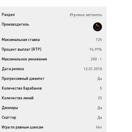
Раздел
Игровые автоматы
Производитель
Максимальная ставка
125
Процент выплат (RTP)
94.99%
Максимальное умножение
200 : 1
Дата релиза
12.01.2018
Прогрессивный джекпот
Да
Количество барабанов
5
Количество линий
25
Джокеры
Да
Скаттер
Да
Игра по равным шансам
Нет