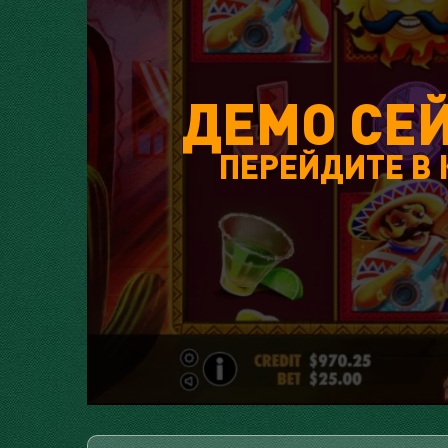
ДЕМО СЕ
ПЕРЕЙДИТЕ В 