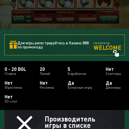
Для игры регистрируйтесь в Казино 888
промокод
WELCOME
по промокоду
0 - 20 BGL
20
5
Нет
Ставка
Линий
Барабанов
Скаттеры
Нет
Нет
Да
Да
Фриспины
Респины
Бонусные игры
Джокеры
Нет
3D-слот
Производитель
игры в списке