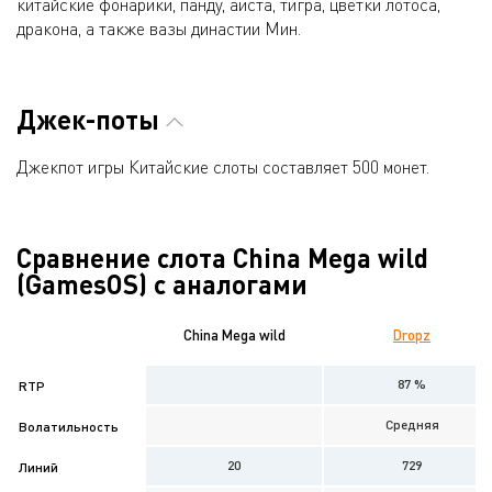
китайские фонарики, панду, аиста, тигра, цветки лотоса,
дракона, а также вазы династии Мин.
Джек-поты
Джекпот игры Китайские слоты составляет 500 монет.
Сравнение слота China Mega wild
(GamesOS) с аналогами
China Mega wild
Dropz
87 %
RTP
Средняя
Волатильность
20
729
Линий