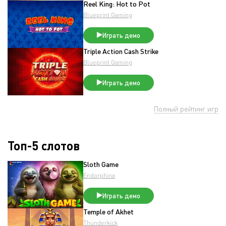
Reel King: Hot to Pot
Blueprint Gaming
Играть демо
Triple Action Cash Strike
Blueprint Gaming
Играть демо
Полный рейтинг игр
Топ-5 слотов
Sloth Game
Endorphina
Играть демо
Temple of Akhet
Thunderkick