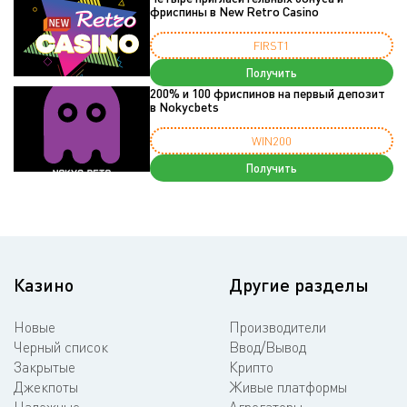
фриспины в New Retro Casino
FIRST1
Получить
200% и 100 фриспинов на первый депозит
в Nokycbets
WIN200
Получить
Казино
Другие разделы
Новые
Производители
Черный список
Ввод/Вывод
Закрытые
Крипто
Джекпоты
Живые платформы
Надежные
Агрегаторы