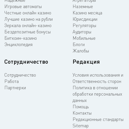
Игровые автоматы
Наземные
Честные онлайн казино
Казино месяца
Лучшие казино на рубли
Юрисдикции
Зеркала онлайн-казино
Регуляторы
Бездепозитные бонусы
Аудиторы
Биткоин-казино
Мобильные
Энциклопедия
Блоги
Жалобы
Сотрудничество
Редакция
Сотрудничество
Условия использования и
Работа
Ответственность сторон
Партнерки
Политика в отношении
обработки персональных
данных
Помощь
Контакты
Редакционные стандарты
Sitemap