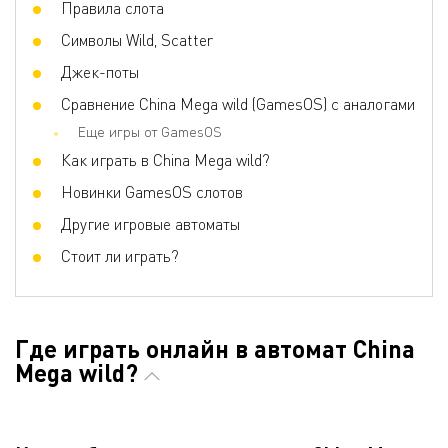
Правила слота
Символы Wild, Scatter
Джек-поты
Сравнение China Mega wild (GamesOS) с аналогами
Еще игры от GamesOS
Как играть в China Mega wild?
Новинки GamesOS слотов
Другие игровые автоматы
Стоит ли играть?
Где играть онлайн в автомат China
Mega wild?