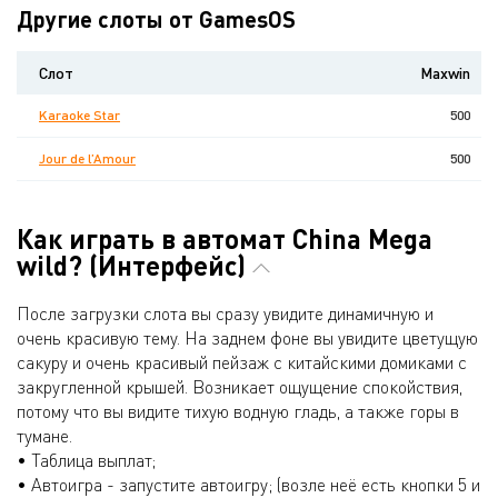
Другие слоты от GamesOS
Слот
Maxwin
Karaoke Star
500
Jour de l’Amour
500
Как играть в автомат China Mega
wild? (Интерфейс)
После загрузки слота вы сразу увидите динамичную и
очень красивую тему. На заднем фоне вы увидите цветущую
сакуру и очень красивый пейзаж с китайскими домиками с
закругленной крышей. Возникает ощущение спокойствия,
потому что вы видите тихую водную гладь, а также горы в
тумане.
• Таблица выплат;
• Автоигра - запустите автоигру; (возле неё есть кнопки 5 и