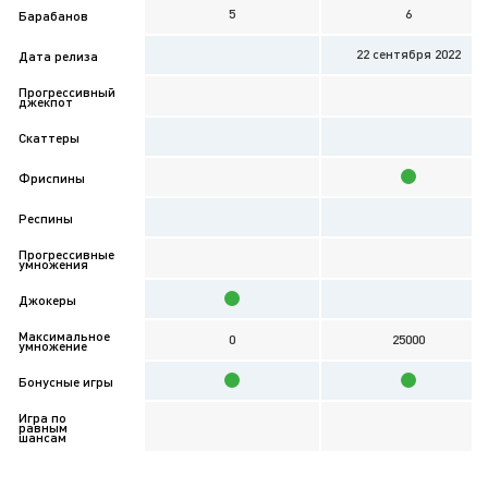
5
6
Барабанов
22 сентября 2022
Дата релиза
Прогрессивный
джекпот
Скаттеры
Фриспины
Респины
Прогрессивные
умножения
Джокеры
Максимальное
0
25000
умножение
Бонусные игры
Игра по
равным
шансам