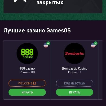
закрытых
Лучшие казино GamesOS
888 casino
Bombastic Casino
Рейтинг 8.3
Рейтинг 7
WELCOME
КОД НЕ НУЖЕН
ИГРАТЬ
ИГРАТЬ