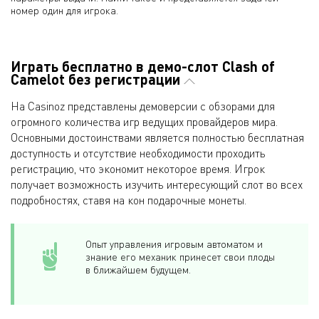
номер один для игрока.
Играть бесплатно в демо-слот Clash of
Camelot без регистрации
На Casinoz представлены демоверсии с обзорами для
огромного количества игр ведущих провайдеров мира.
Основными достоинствами является полностью бесплатная
доступность и отсутствие необходимости проходить
регистрацию, что экономит некоторое время. Игрок
получает возможность изучить интересующий слот во всех
подробностях, ставя на кон подарочные монеты.
Опыт управления игровым автоматом и
знание его механик принесет свои плоды
в ближайшем будущем.