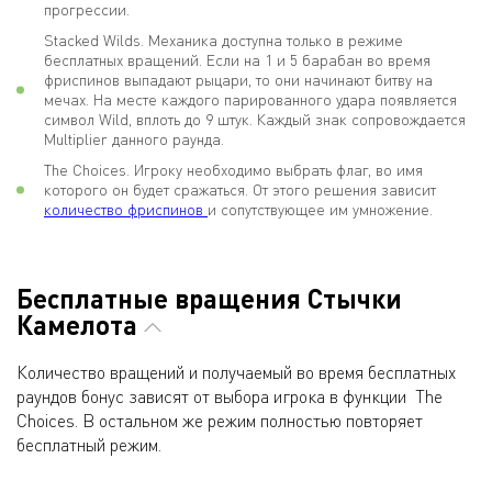
прогрессии.
Stacked Wilds. Механика доступна только в режиме
бесплатных вращений. Если на 1 и 5 барабан во время
фриспинов выпадают рыцари, то они начинают битву на
мечах. На месте каждого парированного удара появляется
символ Wild, вплоть до 9 штук. Каждый знак сопровождается
Multiplier данного раунда.
The Choices. Игроку необходимо выбрать флаг, во имя
которого он будет сражаться. От этого решения зависит
количество фриспинов
и сопутствующее им умножение.
Бесплатные вращения Стычки
Камелота
Количество вращений и получаемый во время бесплатных
раундов бонус зависят от выбора игрока в функции The
Choices. В остальном же режим полностью повторяет
бесплатный режим.