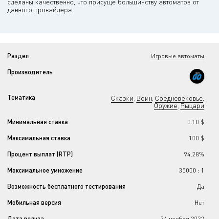
сделаны качественно, что присуще большинству автоматов от
данного провайдера.
Раздел
Игровые автоматы
Производитель
Тематика
Сказки
Воин
Средневековье
,
,
,
Оружие
Рыцари
,
Минимальная ставка
0.10 $
Максимальная ставка
100 $
Процент выплат (RTP)
94.28%
Максимальное умножение
35000 : 1
Возможность бесплатного тестирования
Да
Мобильная версия
Нет
Дата релиза
24 ноября 2022