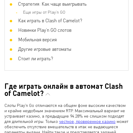
Стратегия: Как чаще выигрывать
Еще игры от Play’n GO
Как играть в Clash of Camelot?
Новинки Play’n GO слотов
Мобильная версия
Другие игровые автоматы
Стоит ли играть?
Где играть онлайн в автомат Clash
of Camelot?
Слоты Play'n Go отличаются на общем фоне высоким качеством
и крайне неудобным значением RTP. Максимальный вариант не
устраивает казино, а предыдущие 94.28% не слишком подходят
для длительной игры. Только
честное, проверенное казино
может
обеспечить отсутствие вмешательств в итак не выдающиеся
параметры выдачи. Найти такое и представляется задачей