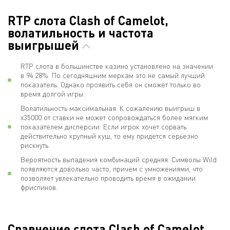
RTP слота Clash of Camelot,
волатильность и частота
выигрышей
RTP слота в большинстве казино установлено на значении
в 94.28%. По сегодняшним меркам это не самый лучший
показатель. Однако проявить себя он сможет только во
время долгой игры.
Волатильность максимальная. К сожалению выигрыш в
х35000 от ставки не может сопровождаться более мягким
показателем дисперсии. Если игрок хочет сорвать
действительно крупный куш, то ему придется серьезно
рискнуть.
Вероятность выпадения комбинаций средняя. Символы Wild
появляются довольно часто, причем с умножениями, что
позволяет увлекательно проводить время в ожидании
фриспинов.
Сравнение слота Clash of Camelot