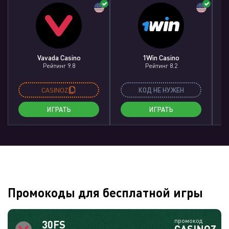
Vavada Casino
1Win Casino
Рейтинг 9.8
Рейтинг 8.2
CASINOZ
КОД НЕ НУЖЕН
ИГРАТЬ
ИГРАТЬ
Промокоды для бесплатной игры
промокод
30FS