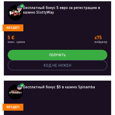
Бесплатный бонус 5 евро за регистрацию в
казино SlottyWay
БЕЗДЕП
5 €
x75
макс. сумма
вейджер
ПОЛУЧИТЬ
КОД НЕ НУЖЕН
Бесплатный бонус $5 в казино Spinamba
БЕЗДЕП