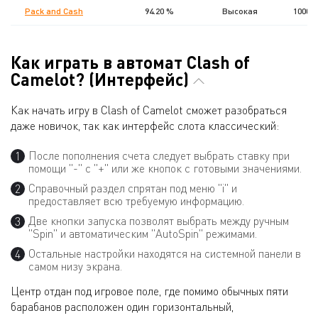
Pack and Cash
94.20 %
Высокая
10000
Как играть в автомат Clash of
Camelot? (Интерфейс)
Как начать игру в Clash of Camelot сможет разобраться
даже новичок, так как интерфейс слота классический:
После пополнения счета следует выбрать ставку при
помощи "-" c "+" или же кнопок с готовыми значениями.
Справочный раздел спрятан под меню "i" и
предоставляет всю требуемую информацию.
Две кнопки запуска позволят выбрать между ручным
"Spin" и автоматическим "AutoSpin" режимами.
Остальные настройки находятся на системной панели в
самом низу экрана.
Центр отдан под игровое поле, где помимо обычных пяти
барабанов расположен один горизонтальный,