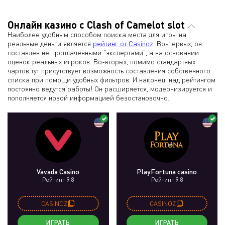
Онлайн казино с Clash of Camelot slot
Наиболее удобным способом поиска места для игры на
реальные деньги является
рейтинг от Casinoz
. Во-первых, он
составлен не проплаченными "экспертами", а на основании
оценок реальных игроков. Во-вторых, помимо стандартных
чартов тут присутствует возможность составления собственного
списка при помощи удобных фильтров. И наконец, над рейтингом
постоянно ведутся работы! Он расширяется, модернизируется и
пополняется новой информацией безостановочно.
Vavada Casino
PlayFortuna casino
Рейтинг 9.8
Рейтинг 9.8
CASINOZ
CASINOZ
ИГРАТЬ
ИГРАТЬ