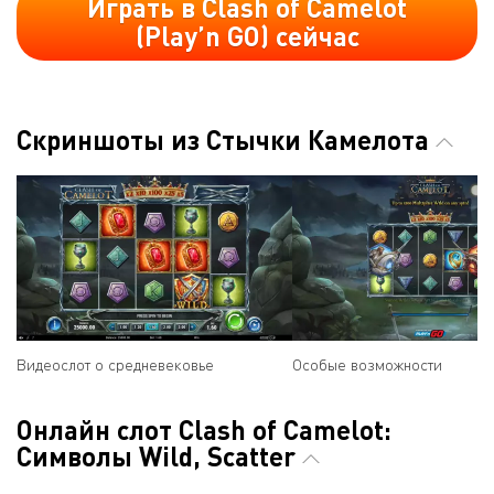
Играть в Clash of Camelot
(Play’n GO) сейчас
Скриншоты из Стычки Камелота
Видеослот о средневековье
Особые возможности
Онлайн слот Clash of Camelot:
Символы Wild, Scatter