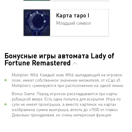
Карта таро I
Младший символ
Бонусные игры автомата Lady of
Fortune Remastered
Multiplier WIld. Каждый знак WIld, выпадающий на игровое
поле, имеет собственное значение множителя, от х2 до х5.
Multipliers суммируются при расположении на одной линии.
Bonus Game. Перед игроком раскладываются три карты
рубашкой вверх. Есть одна попытка для вскрытия. Игра по
сути не имеет проигрыша, а вместо картинок на картах
изображена сумма выигрыша, вплоть до х1500 от ставки.
Довольно причудливая, но очень интересная функция.