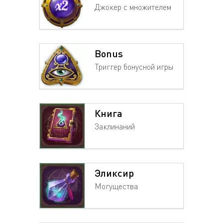
Джокер с множителем
Bonus
Триггер бонусной игры
Книга
Заклинаний
Эликсир
Могущества