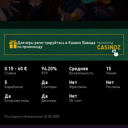
Для игры регистрируйтесь в Казино Вавада
промокод
CASINOZ
по промокоду
0.15 - 60 €
94.20%
Средняя
15
Ставка
RTP
Волатильность
Линий
5
Да
Нет
Нет
Барабанов
Скаттеры
Фриспины
Респины
Да
Да
Нет
Бонусные игры
Джокеры
3D-слот
Последнее обновление 22.05.2025