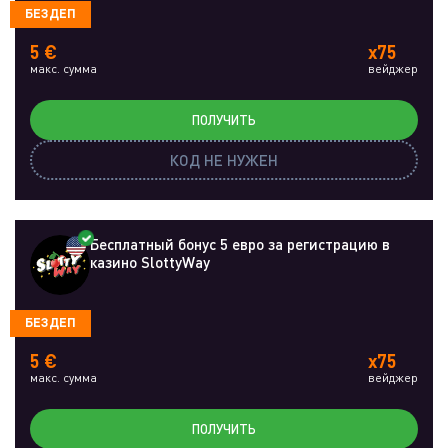
БЕЗДЕП
5 €
x75
макс. сумма
вейджер
ПОЛУЧИТЬ
КОД НЕ НУЖЕН
Бесплатный бонус 5 евро за регистрацию в
казино SlottyWay
БЕЗДЕП
5 €
x75
макс. сумма
вейджер
ПОЛУЧИТЬ