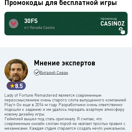
Промокоды для бесплатной игры
промокод
30FS
CASINOZ
от Vavada Casino
Мнение экспертов
Виталий Севан
8.5
Lady of Fortune Remastered является современным
переосмыслением очень старого слота выпущенного компанией
Play'n Go еще в 2014-м году. Разработчики очень ответственно
подошли к заданию и им удалось передать азартную атмосферу
новому дизайну игры.
Геймплей вышел под стать оригиналу. Я считаю, что
современным онлайн слотам порой не хватает простых правил с
механиками. Каждая студия старается создать нечто уникальное,