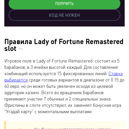
ПОЛУЧИТЬ
КОД НЕ НУЖЕН
Правила Lady of Fortune Remastered
slot
Игровое поле в Lady of Fortune Remastered состоит из 5
барабанов, в 3 ячейки высотой каждый. Для составления
комбинаций используется 15 фиксированных линий.
Ставка
выбирается
среди готовых вариантов в диапазоне от 0.15 до
60 евро, но он может быть увеличен исходя из целевой
аудитории казино. Всего во вращениях барабанов
принимают участие 7 обычных и 2 специальных знака.
Фриспины в слоте отсутствуют, их заменяет бонусная игра
"Угадай карту" с моментальными выплатами.