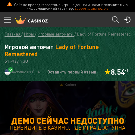
Сайт не проводит азартные игры на деньги и носит исключительно
информационный характер.
support@casinoz.biz
Главная
Игры
Игровые автоматы
Lady of Fortune Remastered 
Игровой автомат
Lady of Fortune
Remastered
от Play’n GO
8.54
/10
Оставить первый отзыв
Доступно из США
ДЕМО СЕЙЧАС НЕДОСТУПНО
ПЕРЕЙДИТЕ В КАЗИНО, ГДЕ ИГРА ДОСТУПНА