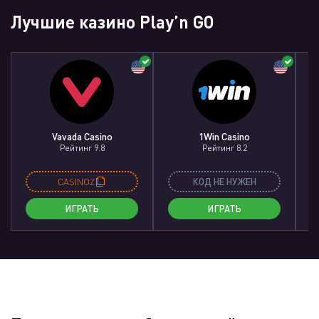
Лучшие казино Play’n GO
Vavada Casino
1Win Casino
Рейтинг 9.8
Рейтинг 8.2
CASINOZ
КОД НЕ НУЖЕН
ИГРАТЬ
ИГРАТЬ