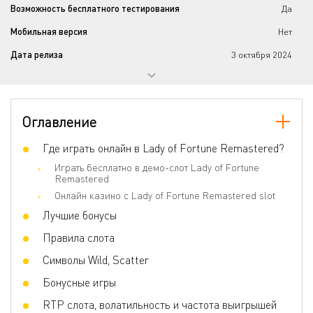
Возможность бесплатного тестирования
Да
Мобильная версия
Нет
Дата релиза
3 октября 2024
Прогрессивный джекпот
Нет
Количество барабанов
5
Оглавление
Количество линий
15
Джокеры
Где играть онлайн в Lady of Fortune Remastered?
Да
Играть бесплатно в демо-слот Lady of Fortune
Скаттер
Да
Remastered
Игра по равным шансам
Нет
Онлайн казино с Lady of Fortune Remastered slot
Лучшие бонусы
Бонусные игры
Pick an item, Bonus Game, Big Win, Wild
Multipliers
Правила слота
Волатильность
Средняя
Символы Wild, Scatter
3D слот
Нет
Бонусные игры
Респины
Нет
RTP слота, волатильность и частота выигрышей