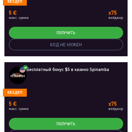
БЕЗДЕП
5 €
x75
макс. сумма
вейджер
ПОЛУЧИТЬ
КОД НЕ НУЖЕН
Бесплатный бонус $5 в казино Spinamba
БЕЗДЕП
5 €
x75
макс. сумма
вейджер
ПОЛУЧИТЬ