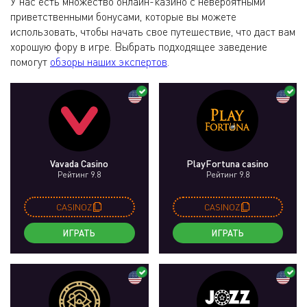
У нас есть множество онлайн-казино с невероятными
приветственными бонусами, которые вы можете
использовать, чтобы начать свое путешествие, что даст вам
хорошую фору в игре. Выбрать подходящее заведение
помогут
обзоры наших экспертов
.
Vavada Casino
PlayFortuna casino
Рейтинг 9.8
Рейтинг 9.8
CASINOZ
CASINOZ
ИГРАТЬ
ИГРАТЬ