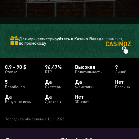
Для игры регистрируйтесь в Казино Вавада
промокод
CASINOZ
по промокоду
0.9 - 90 $
96.47%
Высокая
9
Ставка
RTP
Волатильность
Линий
5
Да
Да
Нет
Барабанов
Скаттеры
Фриспины
Респины
Да
Да
Нет
Бонусные игры
Джокеры
3D-слот
Последнее обновление 18.11.2025