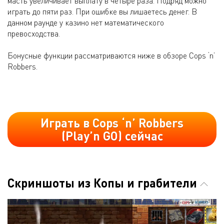
масть увеличивает выплату в четыре раза. Подряд можно
играть до пяти раз. При ошибке вы лишаетесь денег. В
данном раунде у казино нет математического
превосходства.
Бонусные функции рассматриваются ниже в обзоре Cops ‘n’
Robbers.
Играть в Cops ‘n’ Robbers
(Play’n GO) сейчас
Скриншоты из Копы и грабители