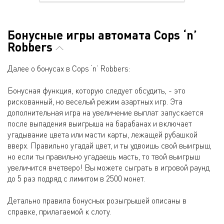
Бонусные игры автомата Cops ‘n’
Robbers
Далее о бонусах в Cops ‘n’ Robbers:
Бонусная функция, которую следует обсудить, - это
рискованный, но веселый режим азартных игр. Эта
дополнительная игра на увеличение выплат запускается
после выпадения выигрыша на барабанах и включает
угадывание цвета или масти карты, лежащей рубашкой
вверх. Правильно угадай цвет, и ты удвоишь свой выигрыш,
но если ты правильно угадаешь масть, то твой выигрыш
увеличится вчетверо! Вы можете сыграть в игровой раунд
до 5 раз подряд с лимитом в 2500 монет.
Детально правила бонусных розыгрышей описаны в
справке, прилагаемой к слоту.