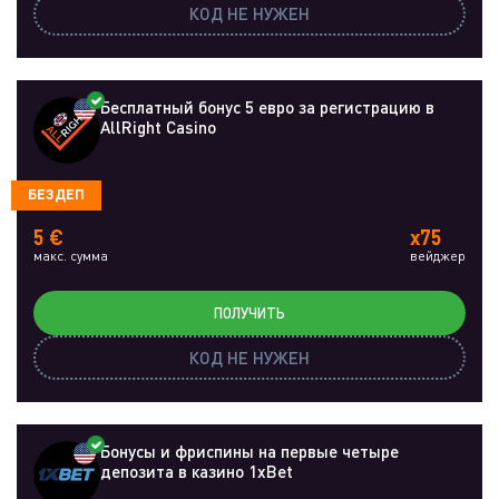
КОД НЕ НУЖЕН
Бесплатный бонус 5 евро за регистрацию в
AllRight Casino
БЕЗДЕП
5 €
x75
макс. сумма
вейджер
ПОЛУЧИТЬ
КОД НЕ НУЖЕН
Бонусы и фриспины на первые четыре
депозита в казино 1xBet