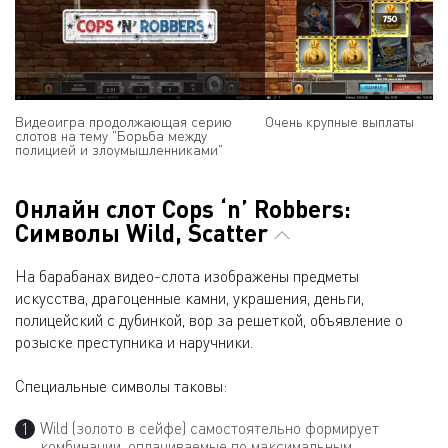
Видеоигра продолжающая серию
Очень крупные выплаты
слотов на тему "Борьба между
полицией и злоумышленниками"
Онлайн слот Cops ‘n’ Robbers:
Символы Wild, Scatter
На барабанах видео-слота изображены предметы
искусства, драгоценные камни, украшения, деньги,
полицейский с дубинкой, вор за решеткой, объявление о
розыске преступника и наручники.
Специальные символы таковы:
Wild (золото в сейфе) самостоятельно формирует
комбинации, оплачиваемые по максимальным