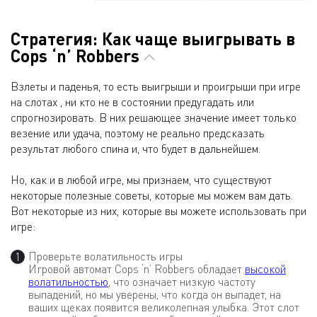
Стратегия: Как чаще выигрывать в
Cops ‘n’ Robbers
Взлеты и паденья, то есть выигрыши и проигрыши при игре
на слотах , ни кто не в состоянии предугадать или
спрогнозировать. В них решающее значение имеет только
везение или удача, поэтому не реально предсказать
результат любого спина и, что будет в дальнейшем.
Но, как и в любой игре, мы признаем, что существуют
некоторые полезные советы, которые мы можем вам дать.
Вот некоторые из них, которые вы можете использовать при
игре:
Проверьте волатильность игры
Игровой автомат Cops ‘n’ Robbers обладает
высокой
волатильностью
, что означает низкую частоту
выпадений, но мы уверены, что когда он выпадет, на
ваших щеках появится великолепная улыбка. Этот слот