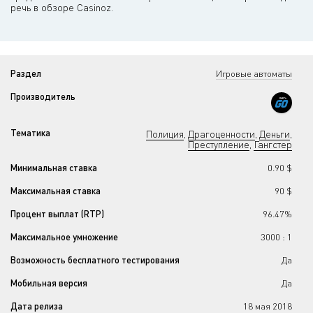
речь в обзоре Casinoz.
Раздел
Игровые автоматы
Производитель
Тематика
Полиция
Драгоценности
Деньги
,
,
,
Преступление
Гангстер
,
Минимальная ставка
0.90 $
Максимальная ставка
90 $
Процент выплат (RTP)
96.47%
Максимальное умножение
3000 : 1
Возможность бесплатного тестирования
Да
Мобильная версия
Да
Дата релиза
18 мая 2018