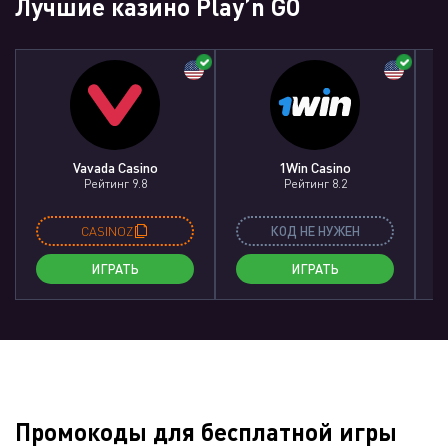
Лучшие казино Play’n GO
Vavada Casino
1Win Casino
Рейтинг 9.8
Рейтинг 8.2
CASINOZ
КОД НЕ НУЖЕН
ИГРАТЬ
ИГРАТЬ
Промокоды для бесплатной игры