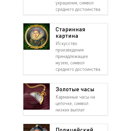
украшения, символ
среднего достоинства
Старинная
картина
Искусство
произведения
принадлежащее
музею, символ
среднего достоинства
Золотые часы
Карманные часы на
цепочке, символ
низких выплат
Полицейский