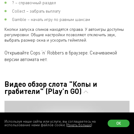
? – справочный раздел
Collect – забрать выплату
Gamble – начать игру по равным шансам
Кнопки запуска спинов находятся справа. У автоигры доступны
регулировки. Общие настройки позволяют отключить звук,
выбрать размер окна и ускорить геймплей.
Открывайте Cops ‘n’ Robbers в браузере. Скачиваемой
версии автомата нет.
Видео обзор слота "Копы и
грабители" (Play’n GO)
Используя наши сайты или услуги, вы соглашаетесь на
ОК
использование нами файлов cookie
(Узнать больше)