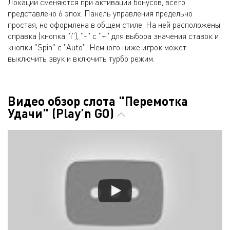
Локации сменяются при активации бонусов, всего
представлено 6 эпох. Панель управления предельно
простая, но оформлена в общем стиле. На ней расположены
справка (кнопка "i"), "-" c "+" для выбора значения ставок и
кнопки "Spin" c "Auto". Немного ниже игрок может
выключить звук и включить турбо режим.
Видео обзор слота "Перемотка
Удачи" (Play’n GO)