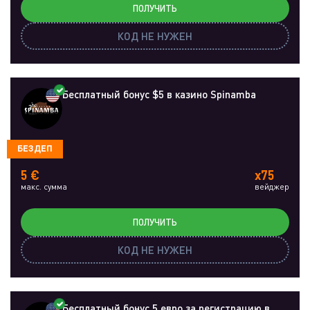
ПОЛУЧИТЬ
КОД НЕ НУЖЕН
Бесплатный бонус $5 в казино Spinamba
БЕЗДЕП
5 €
x75
макс. сумма
вейджер
ПОЛУЧИТЬ
КОД НЕ НУЖЕН
Бесплатный бонус 5 евро за регистрацию в