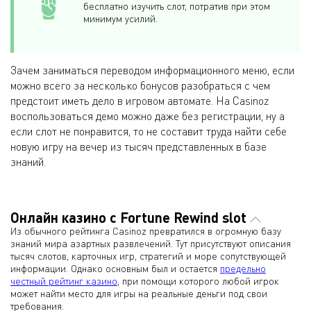
бесплатно изучить слот, потратив при этом
минимум усилий.
Зачем заниматься переводом информационного меню, если
можно всего за несколько бонусов разобраться с чем
предстоит иметь дело в игровом автомате. На Casinoz
воспользоваться демо можно даже без регистрации, ну а
если слот не понравится, то не составит труда найти себе
новую игру на вечер из тысяч представленных в базе
знаний.
Онлайн казино с Fortune Rewind slot
Из обычного рейтинга Casinoz превратился в огромную базу
знаний мира азартных развлечений. Тут присутствуют описания
тысяч слотов, карточных игр, стратегий и море сопутствующей
информации. Однако основным был и остается
предельно
честный рейтинг казино
, при помощи которого любой игрок
может найти место для игры на реальные деньги под свои
требования.