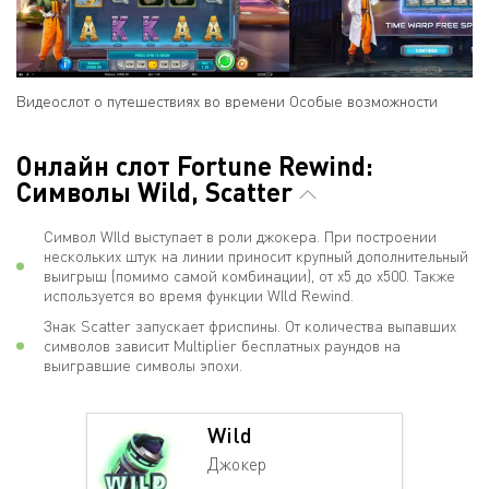
Видеослот о путешествиях во времени
Особые возможности
Онлайн слот Fortune Rewind:
Символы Wild, Scatter
Символ WIld выступает в роли джокера. При построении
нескольких штук на линии приносит крупный дополнительный
выигрыш (помимо самой комбинации), от х5 до х500. Также
используется во время функции WIld Rewind.
Знак Scatter запускает фриспины. От количества выпавших
символов зависит Multiplier бесплатных раундов на
выигравшие символы эпохи.
Wild
Джокер