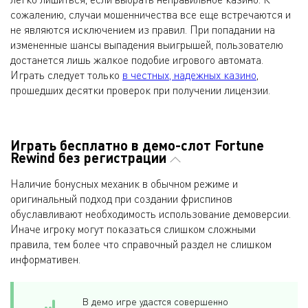
сожалению, случаи мошенничества все еще встречаются и
не являются исключением из правил. При попадании на
измененные шансы выпадения выигрышей, пользователю
достанется лишь жалкое подобие игрового автомата.
Играть следует только
в честных, надежных казино
,
прошедших десятки проверок при получении лицензии.
Играть бесплатно в демо-слот Fortune
Rewind без регистрации
Наличие бонусных механик в обычном режиме и
оригинальный подход при создании фриспинов
обуславливают необходимость использование демоверсии.
Иначе игроку могут показаться слишком сложными
правила, тем более что справочный раздел не слишком
информативен.
В демо игре удастся совершенно