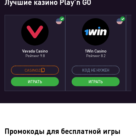
Лучшие казино Play’n GO
Vavada Casino
1Win Casino
Рейтинг 9.8
Рейтинг 8.2
CASINOZ
КОД НЕ НУЖЕН
ИГРАТЬ
ИГРАТЬ
Промокоды для бесплатной игры