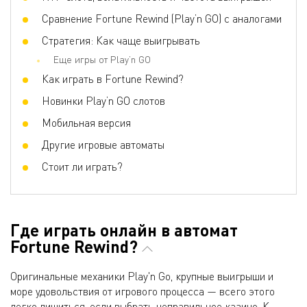
Сравнение Fortune Rewind (Play’n GO) с аналогами
Прогрессивные умножения
Нет
Стратегия: Как чаще выигрывать
Еще игры от Play’n GO
Как играть в Fortune Rewind?
Новинки Play’n GO слотов
Мобильная версия
Другие игровые автоматы
Стоит ли играть?
Где играть онлайн в автомат
Fortune Rewind?
Оригинальные механики Play'n Go, крупные выигрыши и
море удовольствия от игрового процесса — всего этого
легко лишиться, если выбрать неправильное казино. К