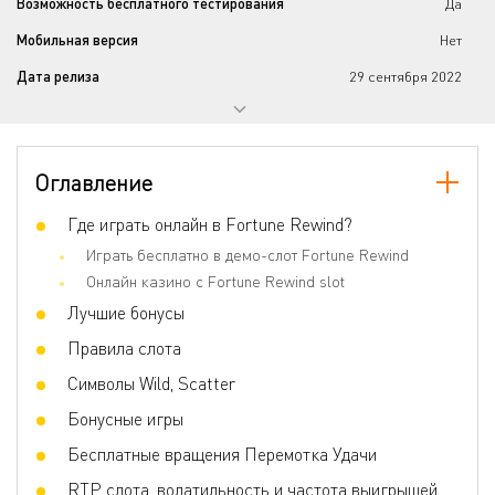
Возможность бесплатного тестирования
Да
Мобильная версия
Нет
Дата релиза
29 сентября 2022
Прогрессивный джекпот
Нет
Количество барабанов
5
Оглавление
Количество линий
20
Джокеры
Где играть онлайн в Fortune Rewind?
Да
Играть бесплатно в демо-слот Fortune Rewind
Скаттер
Да
Онлайн казино с Fortune Rewind slot
Игра по равным шансам
Нет
Лучшие бонусы
Бонусные игры
Free Spins, Bonus Game, Respin, Sticky
Правила слота
Wild, Symbols Swap
Символы Wild, Scatter
Волатильность
Высокая
Бонусные игры
3D слот
Да
Бесплатные вращения Перемотка Удачи
Респины
Да
RTP слота, волатильность и частота выигрышей
Фриспины
Да