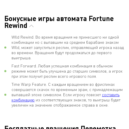
Бонусные игры автомата Fortune
Rewind
WIld Rewind. Во время вращения не принесшего ни одной
комбинации но с выпавшим на среднем барабане знаком
WIld, может запуститься респин, отправляющий игрока назад
во времени. Вращения будут продолжаться до первого
выигрыша.
Fast Forward. Любая успешная комбинация в обычном
режиме может быть улучшена до старших символов, а игрок
при этом получит респин всего игрового поля.
Time Warp Feature. С каждым вращением во фриспинах
совершается скачок по временным эрам, с принадлежащим
выпавшей эпохе символом. Если игроку повезет
составить
комбинацию
из соответствующих знаков, то выигрыш будет
увеличен на значение отображаемое справа в окне.
Бесплатные вращения Перемотка