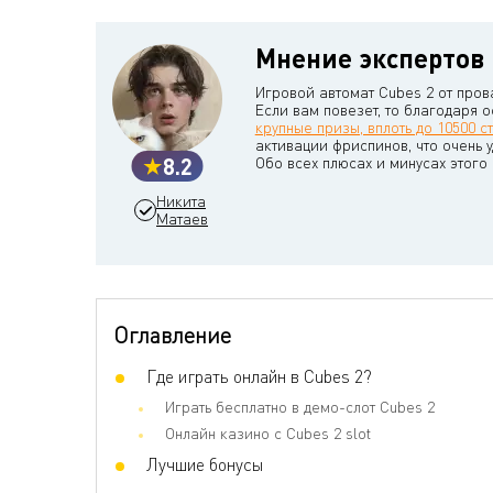
Мнение экспертов
Игровой автомат Cubes 2 от пров
Если вам повезет, то благодаря
крупные призы, вплоть до 10500 с
активации фриспинов, что очень у
8.2
Обо всех плюсах и минусах этого
Никита
Матаев
Оглавление
Где играть онлайн в Cubes 2?
Играть бесплатно в демо-слот Cubes 2
Онлайн казино с Cubes 2 slot
Лучшие бонусы