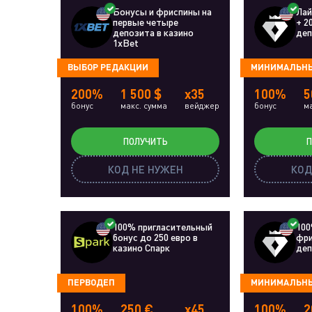
Бонусы и фриспины на
Лай
первые четыре
+ 2
депозита в казино
деп
1xBet
ВЫБОР РЕДАКЦИИ
МИНИМАЛЬН
200%
1 500 $
x35
100%
5
бонус
макс. сумма
вейджер
бонус
м
ПОЛУЧИТЬ
П
КОД НЕ НУЖЕН
КОД
100% пригласительный
100
бонус до 250 евро в
фри
казино Спарк
деп
ПЕРВОДЕП
МИНИМАЛЬН
100%
250 €
x45
100%
2