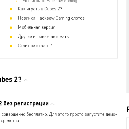
Еще игры от Hacksaw Gaming
Как играть в Cubes 2?
Новинки Hacksaw Gaming слотов
Мобильная версия
Другие игровые автоматы
Стоит ли играть?
ubes 2?
2 без регистрации
 совершенно бесплатно. Для этого просто запустите демо-
 средства.