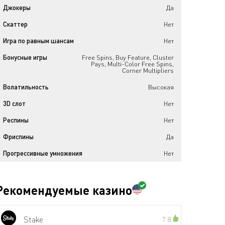
Джокеры
Да
Скаттер
Нет
Игра по равным шансам
Нет
Бонусные игры
Free Spins, Buy Feature, Cluster
Pays, Multi-Color Free Spins,
Corner Multipliers
Волатильность
Высокая
3D слот
Нет
Респины
Нет
Фриспины
Да
Прогрессивные умножения
Нет
Рекомендуемые казино
Stake
7.8