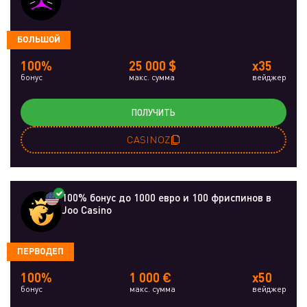
БОЛЬШОЙ
100%
25 000 $
x35
бонус
макс. сумма
вейджер
ПОЛУЧИТЬ
CASINOZ
100% бонус до 1000 евро и 100 фриспинов в
Joo Casino
ПЕРВОДЕП
100%
1 000 €
x50
бонус
макс. сумма
вейджер