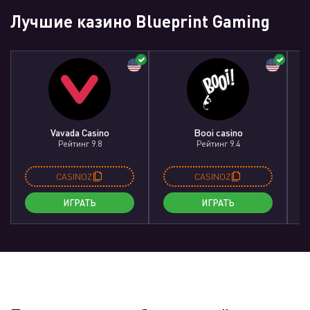
Лучшие казино Blueprint Gaming
Vavada Casino
Booi casino
Рейтинг 9.8
Рейтинг 9.4
CASINOZ
CASINOZ
ИГРАТЬ
ИГРАТЬ