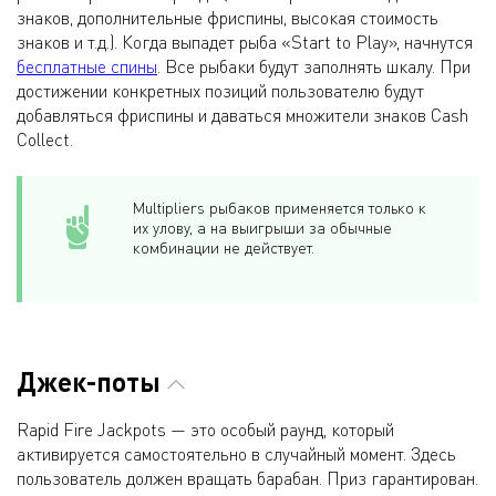
знаков, дополнительные фриспины, высокая стоимость
знаков и т.д.). Когда выпадет рыба «Start to Play», начнутся
бесплатные спины
. Все рыбаки будут заполнять шкалу. При
достижении конкретных позиций пользователю будут
добавляться фриспины и даваться множители знаков Cash
Collect.
Multipliers рыбаков применяется только к
их улову, а на выигрыши за обычные
комбинации не действует.
Джек-поты
Rapid Fire Jackpots — это особый раунд, который
активируется самостоятельно в случайный момент. Здесь
пользователь должен вращать барабан. Приз гарантирован.