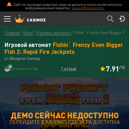
Сайт не проводит азартные игры на деньги и носит исключительно
информационный характер.
support@casinoz.biz
Главная
Игры
Игровые автоматы
Fishin` Frenzy Even Bigger F
Игровой автомат
Fishin` Frenzy Even Bigger
Fish 2: Rapid Fire Jackpots
от Blueprint Gaming
7.91
/10
1 отзыв
Доступно из США
ДЕМО СЕЙЧАС НЕДОСТУПНО
ПЕРЕЙДИТЕ В КАЗИНО, ГДЕ ИГРА ДОСТУПНА