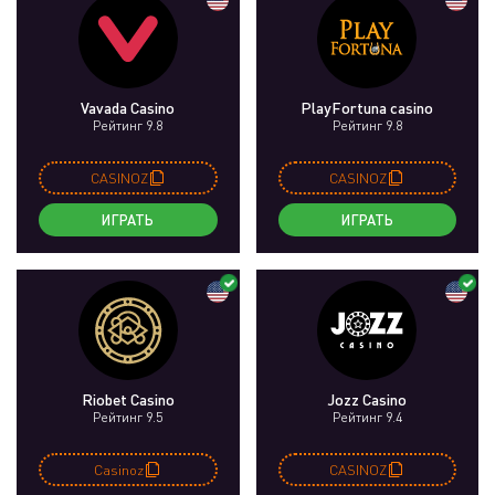
Vavada Casino
PlayFortuna casino
Рейтинг 9.8
Рейтинг 9.8
CASINOZ
CASINOZ
ИГРАТЬ
ИГРАТЬ
Riobet Casino
Jozz Casino
Рейтинг 9.5
Рейтинг 9.4
Casinoz
CASINOZ