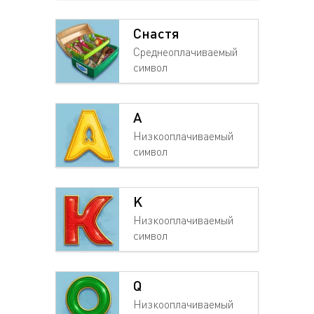
Снастя
Среднеоплачиваемый
символ
A
Низкооплачиваемый
символ
K
Низкооплачиваемый
символ
Q
Низкооплачиваемый