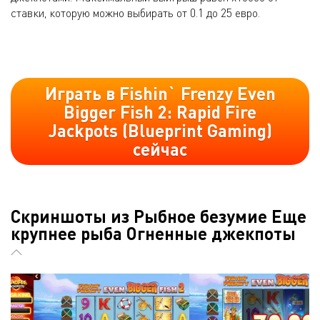
ставки, которую можно выбирать от 0.1 до 25 евро.
Играть в Fishin` Frenzy Even
Bigger Fish 2: Rapid Fire
Jackpots (Blueprint Gaming)
сейчас
Скриншоты из Рыбное безумие Еще
крупнее рыба Огненные джекпоты